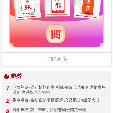
了解更多
熱榜
1
球壇熱話/洛迪情傾巴塞 料離曼城重返西甲 謝絕皇馬
邀請 摩連奴直言失望
2
戳穿謊言/全球企業爭相落戶 投資署KPI超額完成
3
真相曝光 美「智庫」挑唆菲國侵闖黃岩島