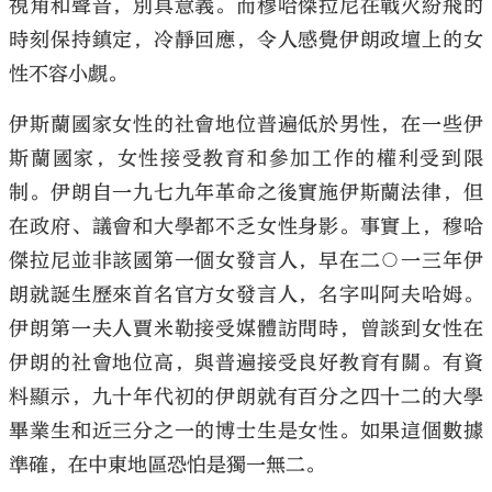
視角和聲音，別具意義。而穆哈傑拉尼在戰火紛飛的
時刻保持鎮定，冷靜回應，令人感覺伊朗政壇上的女
性不容小覷。
伊斯蘭國家女性的社會地位普遍低於男性，在一些伊
斯蘭國家，女性接受教育和參加工作的權利受到限
制。伊朗自一九七九年革命之後實施伊斯蘭法律，但
在政府、議會和大學都不乏女性身影。事實上，穆哈
傑拉尼並非該國第一個女發言人，早在二○一三年伊
朗就誕生歷來首名官方女發言人，名字叫阿夫哈姆。
伊朗第一夫人賈米勒接受媒體訪問時，曾談到女性在
伊朗的社會地位高，與普遍接受良好教育有關。有資
料顯示，九十年代初的伊朗就有百分之四十二的大學
畢業生和近三分之一的博士生是女性。如果這個數據
準確，在中東地區恐怕是獨一無二。