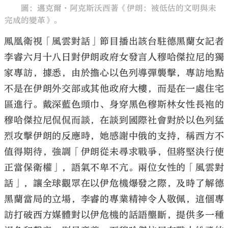
圖：邁克爾·阿克斯沃西著《伊朗：被低估的文明與未
完成的變革》。
鳳凰衛視「風雲對話」節目播出該台駐德黑蘭女記者
李睿六月十八日對伊朗政府女發言人穆哈傑拉尼的獨
家專訪，據悉，由於擔心以色列導彈襲擊，專訪地點
不是在伊朗外交部或其他政府大樓，而是在一處住宅
區進行。戴深藍色頭巾、身穿黑色穆斯林女性長袍的
穆哈傑拉尼侃侃而談，在談到國際社會對於以色列猛
烈攻擊伊朗的反應時，她感謝中俄的支持，稱西方不
值得期待，強調「伊朗從未尋求戰爭，但將堅決行使
正當保衛權」，語氣不卑不亢。兩位女性的「風雲對
話」，讓全球觀眾在以伊危機爆發之際，及時了解德
黑蘭當局的立場，李睿的專業精神令人敬佩，這個專
訪打破西方媒體對以伊危機的話語壟斷，提供多一種