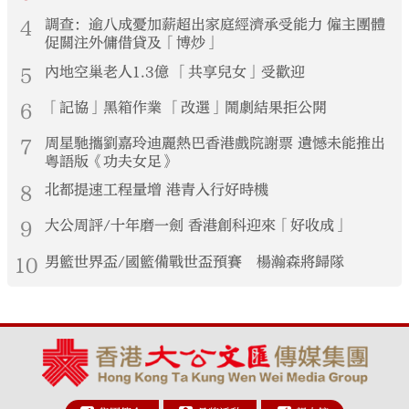
4
調查：逾八成憂加薪超出家庭經濟承受能力 僱主團體
促關注外傭借貸及「博炒」
5
內地空巢老人1.3億 「共享兒女」受歡迎
6
「記協」黑箱作業 「改選」鬧劇結果拒公開
7
周星馳攜劉嘉玲迪麗熱巴香港戲院謝票 遺憾未能推出
粵語版《功夫女足》
8
北都提速工程量增 港青入行好時機
9
大公周評/十年磨一劍 香港創科迎來「好收成」
10
男籃世界盃/國籃備戰世盃預賽 楊瀚森將歸隊