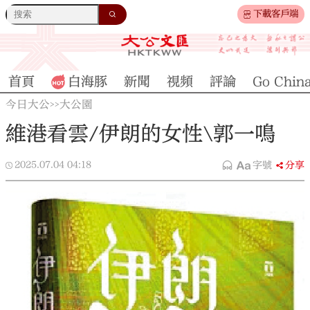
下載客戶端
首頁
白海豚
新聞
視頻
評論
Go Chin
今日大公
大公園
>>
維港看雲/伊朗的女性\郭一鳴
2025.07.04
04:18
字號
分享