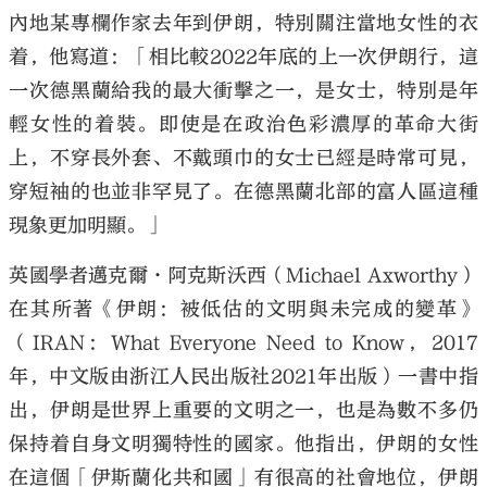
內地某專欄作家去年到伊朗，特別關注當地女性的衣
着，他寫道：「相比較2022年底的上一次伊朗行，這
一次德黑蘭給我的最大衝擊之一，是女士，特別是年
輕女性的着裝。即使是在政治色彩濃厚的革命大街
上，不穿長外套、不戴頭巾的女士已經是時常可見，
穿短袖的也並非罕見了。在德黑蘭北部的富人區這種
現象更加明顯。」
英國學者邁克爾·阿克斯沃西（Michael Axworthy）
在其所著《伊朗：被低估的文明與未完成的變革》
（IRAN：What Everyone Need to Know，2017
年，中文版由浙江人民出版社2021年出版）一書中指
出，伊朗是世界上重要的文明之一，也是為數不多仍
保持着自身文明獨特性的國家。他指出，伊朗的女性
在這個「伊斯蘭化共和國」有很高的社會地位，伊朗