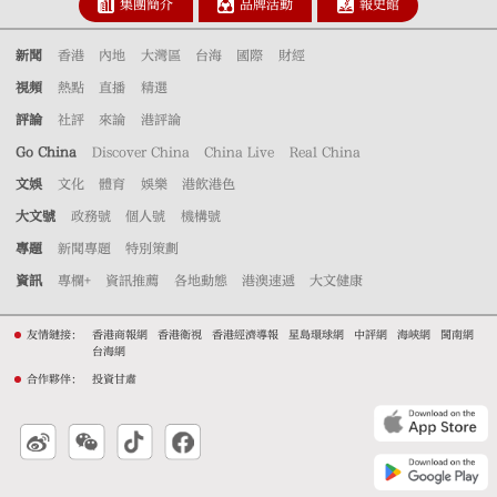
集團簡介
品牌活動
報史館
新聞
香港
內地
大灣區
台海
國際
財經
視頻
熱點
直播
精選
評論
社評
來論
港評論
Go China
Discover China
China Live
Real China
文娛
文化
體育
娛樂
港飲港色
大文號
政務號
個人號
機構號
專題
新聞專題
特別策劃
資訊
專欄+
資訊推薦
各地動態
港澳速遞
大文健康
友情鏈接：
香港商報網
香港衛視
香港經濟導報
星島環球網
中評網
海峽網
閩南網
台海網
合作夥伴：
投資甘肅