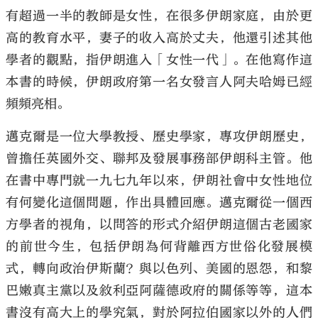
有超過一半的教師是女性，在很多伊朗家庭，由於更
高的教育水平，妻子的收入高於丈夫，他還引述其他
學者的觀點，指伊朗進入「女性一代」。在他寫作這
本書的時候，伊朗政府第一名女發言人阿夫哈姆已經
頻頻亮相。
邁克爾是一位大學教授、歷史學家，專攻伊朗歷史，
曾擔任英國外交、聯邦及發展事務部伊朗科主管。他
在書中專門就一九七九年以來，伊朗社會中女性地位
有何變化這個問題，作出具體回應。邁克爾從一個西
方學者的視角，以問答的形式介紹伊朗這個古老國家
的前世今生，包括伊朗為何背離西方世俗化發展模
式，轉向政治伊斯蘭？與以色列、美國的恩怨，和黎
巴嫩真主黨以及敘利亞阿薩德政府的關係等等，這本
書沒有高大上的學究氣，對於阿拉伯國家以外的人們