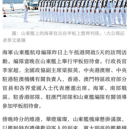
圖：山東艦上的海軍官兵在甲板上整齊列隊。\大公報記
大公文匯
者蔡文豪攝
海軍山東艦航母編隊昨日上午抵港開啟5天的訪問活
動。編隊當晚在山東艦上舉行甲板招待會。行政長官
李家超，全國政協副主席梁振英，中央港澳辦、中央
駐港駐澳機構有關負責人，香港、澳門特區政府部分
官員和各界愛國人士代表應邀出席。海軍、南部戰
區，駐香港部隊、駐澳門部隊和山東艦編隊有關領導
參加甲板招待會。
傍晚時分的維港，華燈璀璨，山東艦機庫懸掛滿旗，
以艦艇特有禮儀歡迎客人的到來。寬大明亮的艦載機