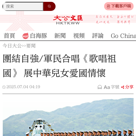
下載客戶端
首頁
白海豚
新聞
視頻
評論
Go Chin
今日大公
要聞
>>
團結自強/軍民合唱《歌唱祖
國》 展中華兒女愛國情懷
2025.07.04
04:19
字號
分享