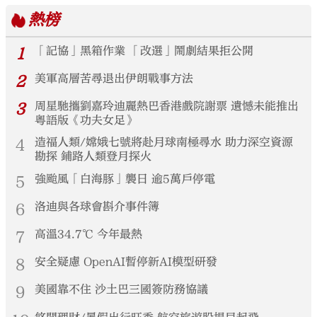
熱榜
1
「記協」黑箱作業 「改選」鬧劇結果拒公開
2
美軍高層苦尋退出伊朗戰事方法
3
周星馳攜劉嘉玲迪麗熱巴香港戲院謝票 遺憾未能推出
粵語版《功夫女足》
4
造福人類/嫦娥七號將赴月球南極尋水 助力深空資源
勘探 鋪路人類登月探火
5
強颱風「白海豚」襲日 逾5萬戶停電
6
洛迪與各球會斟介事件簿
7
高溫34.7℃ 今年最熱
8
安全疑慮 OpenAI暫停新AI模型研發
9
美國靠不住 沙土巴三國簽防務協議