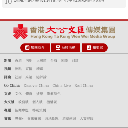
10
悠閒理財/暑假出行旺季 航空旅遊股提早起飛
集團簡介
品牌活動
報史館
新聞
香港
內地
大灣區
台海
國際
財經
視頻
熱點
直播
精選
評論
社評
來論
港評論
Go China
Discover China
China Live
Real China
文娛
文化
體育
娛樂
港飲港色
大文號
政務號
個人號
機構號
專題
新聞專題
特別策劃
資訊
專欄+
資訊推薦
各地動態
港澳速遞
大文健康