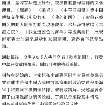
隨後，編隊官兵走上舞台，表演自發創作編排的文藝
節目。《醒獅》、《梁祝》、《中華好男兒》等中國
傳統文化展示引發共鳴，《我的祖國》、《紫荊花盛
開》的動人旋律打動着現場觀眾。水兵深情歌唱《軍
港之夜》、《我愛這藍色的海洋》等經典曲目，展現
海軍戰士的風采風貌和家國情懷，贏得台下鼓掌點
讚。
活動最後，全場500多人共同高唱《歌唱祖國》，抒發
中華兒女愛國奮進、團結自強的強烈感情。
招待會開始前，李家超在南部戰區副司令員兼參謀長
賈建成中將和中國人民解放軍海軍副政治委員程堅海
軍中將陪同下檢閱儀仗隊，並聽取講解。受邀嘉賓參
觀了山東艦部分裝備設施，了解航母編隊基本情況，
親身感受新時代國防和軍隊建設發展成就。