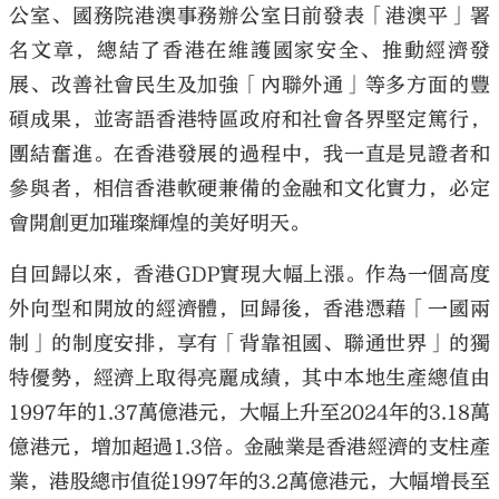
公室、國務院港澳事務辦公室日前發表「港澳平」署
名文章，總結了香港在維護國家安全、推動經濟發
展、改善社會民生及加強「內聯外通」等多方面的豐
碩成果，並寄語香港特區政府和社會各界堅定篤行，
大公文匯
團結奮進。在香港發展的過程中，我一直是見證者和
參與者，相信香港軟硬兼備的金融和文化實力，必定
會開創更加璀璨輝煌的美好明天。
自回歸以來，香港GDP實現大幅上漲。作為一個高度
外向型和開放的經濟體，回歸後，香港憑藉「一國兩
制」的制度安排，享有「背靠祖國、聯通世界」的獨
特優勢，經濟上取得亮麗成績，其中本地生產總值由
1997年的1.37萬億港元，大幅上升至2024年的3.18萬
億港元，增加超過1.3倍。金融業是香港經濟的支柱產
業，港股總市值從1997年的3.2萬億港元，大幅增長至