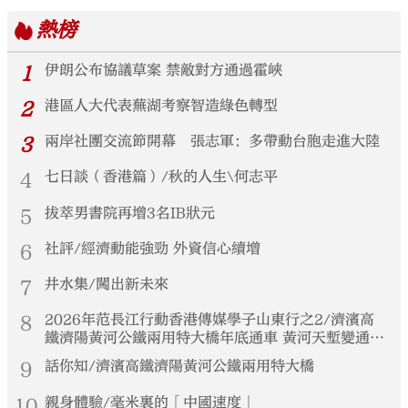
熱榜
1
伊朗公布協議草案 禁敵對方通過霍峽
2
港區人大代表蕪湖考察智造綠色轉型
3
兩岸社團交流節開幕 張志軍：多帶動台胞走進大陸
4
七日談（香港篇）/秋的人生\何志平
5
拔萃男書院再增3名IB狀元
6
社評/經濟動能強勁 外資信心續增
7
井水集/闖出新未來
8
2026年范長江行動香港傳媒學子山東行之2/濟濱高
鐵濟陽黃河公鐵兩用特大橋年底通車 黃河天塹變通途
港生見證大國基建實力
9
話你知/濟濱高鐵濟陽黃河公鐵兩用特大橋
10
親身體驗/毫米裏的「中國速度」