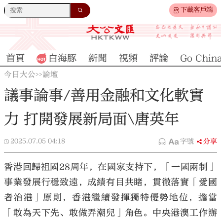
下載客戶端
首頁
白海豚
新聞
視頻
評論
Go Chin
今日大公
論壇
>>
議事論事/善用金融和文化軟實
力 打開發展新局面\唐英年
2025.07.05
04:18
字號
分享
香港回歸祖國28周年，在國家支持下，「一國兩制」
事業發展行穩致遠，成績有目共睹，貫徹落實「愛國
者治港」原則，香港繼續發揮獨特優勢地位，擔當
「敢為天下先、敢做弄潮兒」角色。中央港澳工作辦