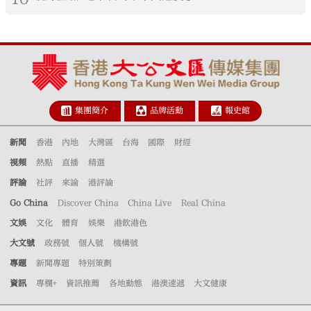
集團簡介
品牌活動
報史館
新聞
香港
內地
大灣區
台海
國際
財經
視頻
熱點
直播
精選
評論
社評
來論
港評論
Go China
Discover China
China Live
Real China
文娛
文化
體育
娛樂
港飲港色
大文號
政務號
個人號
機構號
專題
新聞專題
特別策劃
資訊
專欄+
資訊推薦
各地動態
港澳速遞
大文健康