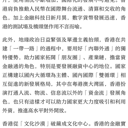
升，使用情況不斷增加，國際化的發展不可避免。香
港肩負推動人民幣在國際舞台流通、清算和交收的角
色，加上金融科技日新月異，數字貨幣發展迅速，香
港的測試場及橋頭堡作用不言而喻。
此外，地緣政治日益緊張及單邊主義抬頭，香港在共
建「一帶一路」的過程中，要用好「內聯外通」的獨
特優勢，助力國家拓闊「朋友圈」、產業鏈，擔當資
金融通的角色，特別是要發展融資中心的地位。國家
正構建以國內大循環為主體、國內國際「雙循環」相
互促進的新發展格局，其中在粵港澳大灣區，香港扮
演打通人流、物流、信息流以外的「資金流」發展角
色，也只有這樣才可以助力國家更大力度吸引和利用
外資，推進高水平對外開放。
香港從「文化沙漠」破繭成文化中心。香港的金融實