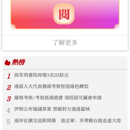
了解更多
熱榜
1
拔萃男書院再增3名IB狀元
2
港區人大代表蕪湖考察智造綠色轉型
3
嚴格考核/考取拯溺證書 須經認可屬會申請
4
伊朗公布協議草案 禁敵對方通過霍峽
5
兩岸社團交流節開幕 張志軍：多帶動台胞走進大陸