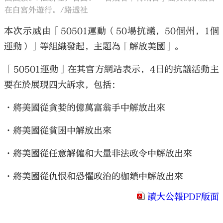
在白宮外遊行。/路透社
本次示威由「50501運動（50場抗議，50個州，1個
運動）」等組織發起，主題為「解放美國」。
大公文匯
「50501運動」在其官方網站表示，4日的抗議活動主
要在於展現四大訴求，包括：
•將美國從貪婪的億萬富翁手中解放出來
•將美國從貧困中解放出來
•將美國從任意解僱和大量非法政令中解放出來
•將美國從仇恨和恐懼政治的枷鎖中解放出來
讀大公報PDF版面