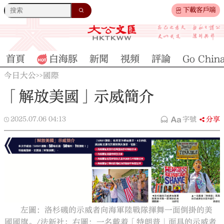
下載客戶端
首頁
白海豚
新聞
視頻
評論
Go Chin
今日大公
國際
>>
「解放美國」示威簡介
2025.07.06
04:13
字號
分享
左圖：洛杉磯的示威者向海軍陸戰隊揮舞一面倒掛的美
國國旗。/法新社；右圖：一名戴着「特朗普」面具的示威者