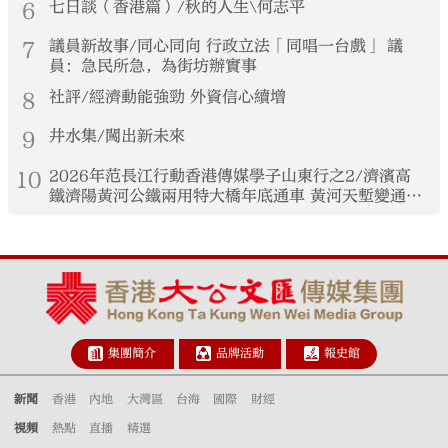
6
七日談（香港篇）/秋的人生\何志平
7
議員新故事/同心同向 行政立法「同唱一台戲」 議
員：急民所急，為街坊辦實事
8
社評/經濟動能強勁 外資信心續增
9
井水集/闖出新未來
10
2026年范長江行動香港傳媒學子山東行之2/濟濱高
鐵濟陽黃河公鐵兩用特大橋年底通車 黃河天塹變通途
港生見證大國基建實力
集團簡介
品牌活動
報史館
新聞
香港
內地
大灣區
台海
國際
財經
視頻
熱點
直播
精選