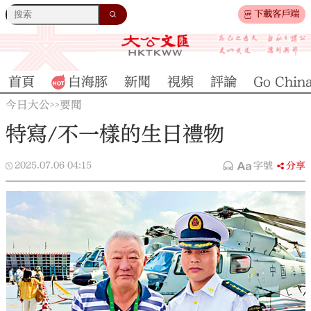
下載客戶端
首頁
白海豚
新聞
視頻
評論
Go Chin
今日大公
要聞
>>
特寫/不一樣的生日禮物
2025.07.06
04:15
字號
分享