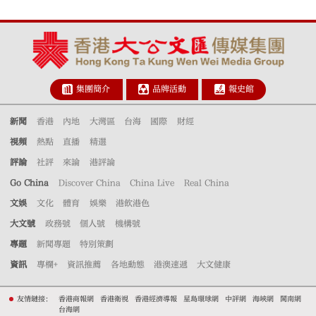
集團簡介
品牌活動
報史館
新聞
香港
內地
大灣區
台海
國際
財經
視頻
熱點
直播
精選
評論
社評
來論
港評論
Go China
Discover China
China Live
Real China
文娛
文化
體育
娛樂
港飲港色
大文號
政務號
個人號
機構號
專題
新聞專題
特別策劃
資訊
專欄+
資訊推薦
各地動態
港澳速遞
大文健康
友情鏈接：
香港商報網
香港衛視
香港經濟導報
星島環球網
中評網
海峽網
閩南網
台海網