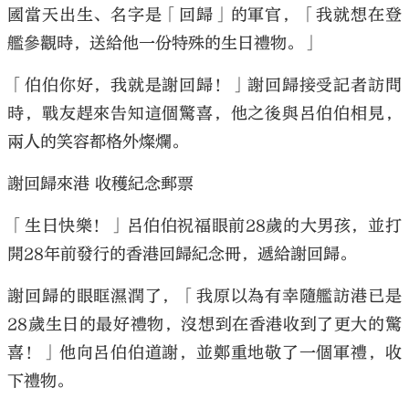
國當天出生、名字是「回歸」的軍官，「我就想在登
艦參觀時，送給他一份特殊的生日禮物。」
「伯伯你好，我就是謝回歸！」謝回歸接受記者訪問
時，戰友趕來告知這個驚喜，他之後與呂伯伯相見，
兩人的笑容都格外燦爛。
謝回歸來港 收穫紀念郵票
「生日快樂！」呂伯伯祝福眼前28歲的大男孩，並打
開28年前發行的香港回歸紀念冊，遞給謝回歸。
謝回歸的眼眶濕潤了，「我原以為有幸隨艦訪港已是
28歲生日的最好禮物，沒想到在香港收到了更大的驚
喜！」他向呂伯伯道謝，並鄭重地敬了一個軍禮，收
下禮物。