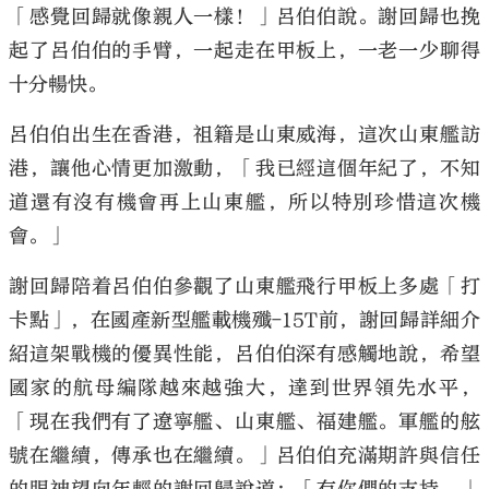
「感覺回歸就像親人一樣！」呂伯伯說。謝回歸也挽
起了呂伯伯的手臂，一起走在甲板上，一老一少聊得
十分暢快。
呂伯伯出生在香港，祖籍是山東威海，這次山東艦訪
港，讓他心情更加激動，「我已經這個年紀了，不知
道還有沒有機會再上山東艦，所以特別珍惜這次機
會。」
謝回歸陪着呂伯伯參觀了山東艦飛行甲板上多處「打
卡點」，在國產新型艦載機殲-15T前，謝回歸詳細介
紹這架戰機的優異性能，呂伯伯深有感觸地說，希望
國家的航母編隊越來越強大，達到世界領先水平，
「現在我們有了遼寧艦、山東艦、福建艦。軍艦的舷
號在繼續，傳承也在繼續。」呂伯伯充滿期許與信任