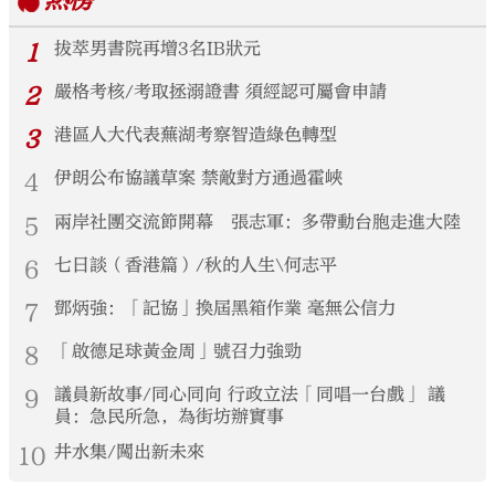
熱榜
1
拔萃男書院再增3名IB狀元
2
嚴格考核/考取拯溺證書 須經認可屬會申請
3
港區人大代表蕪湖考察智造綠色轉型
4
伊朗公布協議草案 禁敵對方通過霍峽
5
兩岸社團交流節開幕 張志軍：多帶動台胞走進大陸
6
七日談（香港篇）/秋的人生\何志平
7
鄧炳強：「記協」換屆黑箱作業 毫無公信力
8
「啟德足球黃金周」號召力強勁
9
議員新故事/同心同向 行政立法「同唱一台戲」 議
員：急民所急，為街坊辦實事
10
井水集/闖出新未來