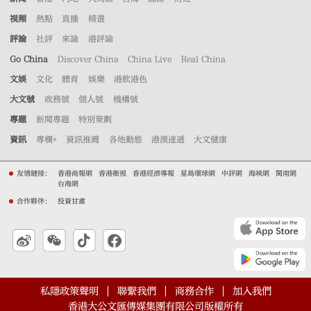
視頻
熱點
直播
精選
評論
社評
來論
港評論
Go China
Discover China
China Live
Real China
文娛
文化
體育
娛樂
港飲港色
大文號
政務號
個人號
機構號
專題
新聞專題
特別策劃
資訊
專欄+
資訊推薦
各地動態
港澳速遞
大文健康
友情鏈接：
香港商報網
香港衛視
香港經濟導報
星島環球網
中評網
海峽網
閩南網
台海網
合作夥伴：
投資甘肅
私隱政策聲明
聯繫我們
商務合作
加入我們
香港大公文匯傳媒集團有限公司版權所有