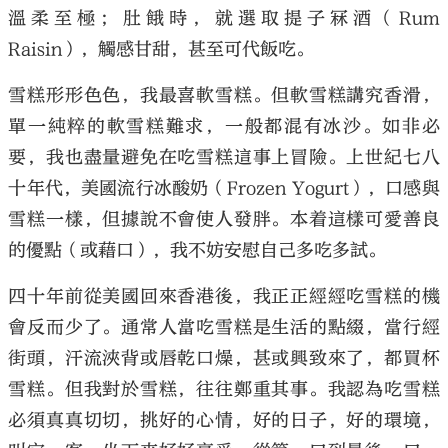
溫柔至極；肚餓時，就選取提子冧酒（Rum
Raisin），觸感甘甜，甚至可代飯吃。
雪糕形形色色，我最喜軟雪糕。但軟雪糕講究香滑，
單一純粹的軟雪糕難求，一般都混有冰沙。如非必
要，我也盡量避免在吃雪糕這事上冒險。上世紀七八
十年代，美國流行冰酸奶（Frozen Yogurt），口感與
雪糕一樣，但據說不會使人發胖。本着這樣可愛善良
的優點（或藉口），我不妨安慰自己多吃多試。
四十年前從美國回來香港後，我正正經經吃雪糕的機
會反而少了。通常人當吃雪糕是生活的點綴，當行經
街頭，汗流浹背或唇乾口燥，甚或興致來了，都買杯
雪糕。但我對於雪糕，往往鄭重其事。我認為吃雪糕
必須真真切切，挑好的心情，好的日子，好的環境，