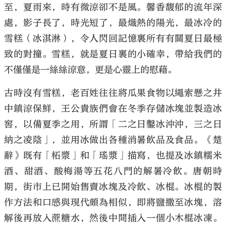
至，夏雨來，時有微涼卻不是風。馨香馥郁的流年深
處，影子長了，時光短了，最熾熱的陽光，最冰冷的
雪糕（冰淇淋），令人閃回記憶裏所有有關夏日最極
致的對撞。雪糕，就是夏日裏的小確幸，帶給我們的
不僅僅是一絲絲涼意，更是心靈上的慰藉。
古時沒有雪糕，老百姓往往將瓜果食物以繩索懸之井
中鎮涼保鮮，王公貴族們會在冬季存儲冰塊並製造冰
窖，以備夏季之用，所謂「二之日鑿冰沖沖，三之日
納之凌陰」，並用冰做出各種消暑飲品及食品。《楚
辭》既有「柘漿」和「瑤漿」描寫，也提及冰鎮糯米
酒、甜酒、酸梅湯等五花八門的解暑冷飲。唐朝時
期，街市上已開始售賣冰塊及冷飲、冰棍。冰棍的製
作方法和口感與現代頗為相似，即將鹽撒至冰塊，溶
解後再放入蔗糖水，然後中間插入一個小木棍冰凍。