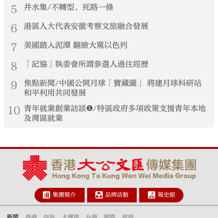
5
井水集/不轉型，死路一條
6
港區人大代表安徽考察文旅融合發展
7
美國踏入泥潭 翻臉大罵以色列
8
「記協」執委會所謂參選人過往經歷
9
焦點新聞/中國公開月球「寶藏圖」 將建月球科研站
和平利用共同發展
10
青年就業創業訪談❶/特區政府多項政策支援青年本地
及灣區就業
集團簡介
品牌活動
報史館
新聞
香港
內地
大灣區
台海
國際
財經