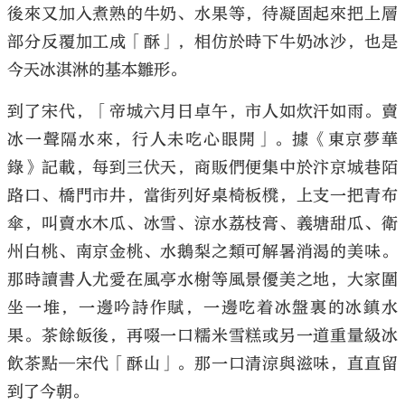
後來又加入煮熟的牛奶、水果等，待凝固起來把上層
部分反覆加工成「酥」，相仿於時下牛奶冰沙，也是
今天冰淇淋的基本雛形。
到了宋代，「帝城六月日卓午，市人如炊汗如雨。賣
冰一聲隔水來，行人未吃心眼開」。據《東京夢華
錄》記載，每到三伏天，商販們便集中於汴京城巷陌
路口、橋門市井，當街列好桌椅板櫈，上支一把青布
傘，叫賣水木瓜、冰雪、涼水荔枝膏、義塘甜瓜、衛
州白桃、南京金桃、水鵝梨之類可解暑消渴的美味。
那時讀書人尤愛在風亭水榭等風景優美之地，大家圍
坐一堆，一邊吟詩作賦，一邊吃着冰盤裏的冰鎮水
果。茶餘飯後，再啜一口糯米雪糕或另一道重量級冰
飲茶點—宋代「酥山」。那一口清涼與滋味，直直留
到了今朝。