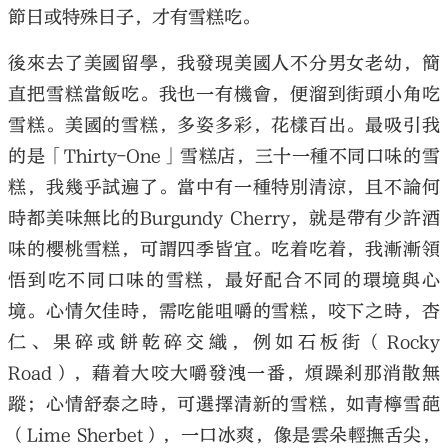
節日或特殊日子，才有雪糕吃。
後來去了美國留學，我發現美國人不分男女老幼，簡
直把雪糕當飯吃。我也一有機會，便溜到街頭小角吃
雪糕。美國的雪糕，多姿多彩，花樣百出。最吸引我
的是「Thirty-One」雪糕店，三十一種不同口味的雪
糕，我幾乎試遍了。當中有一種特別清涼，且不論何
時都美味無比的Burgundy Cherry，就是帶有少許酒
味的櫻桃雪糕，可謂四季皆宜。吃着吃着，我漸漸領
悟到吃不同口味的雪糕，最好配合不同的環境與心
境。心情欠佳時，需吃能咀嚼的雪糕，咬下之時，杏
仁、果碎或餅乾碎交織，例如石板街（Rocky
Road），藉着大咬大嚼發洩一番，煩躁剎那消散無
蹤；心情舒泰之時，可選擇清新的雪糕，如青檸雪葩
（Lime Sherbet），一口冰爽，像是雲朵輕撫舌尖，