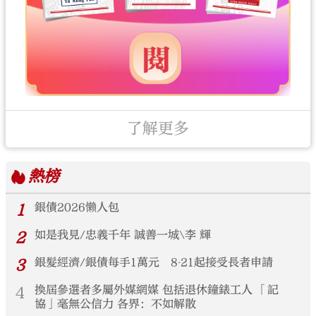
了解更多
熱榜
1
銀債2026懶人包
2
如是我見/忠義千年 誠善一城\李 輝
3
銀髮經濟/銀債每手1萬元 8‧21起接受長者申請
4
換屆參選者多屬外媒網媒 包括退休鐘錶工人 「記
協」毫無公信力 各界：不如解散