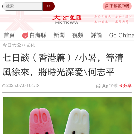
下載客戶端
首頁
白海豚
新聞
視頻
評論
Go Chin
今日大公
文化
>>
七日談（香港篇）/小暑，等清
風徐來，將時光深愛\何志平
2025.07.06
04:18
字號
分享