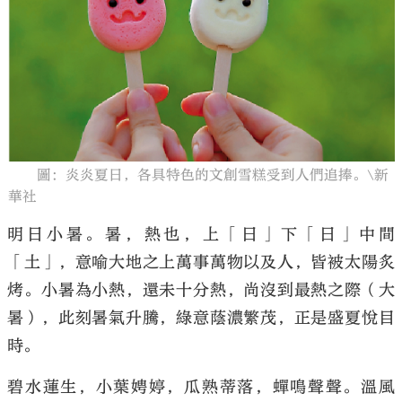
大公文匯
圖：炎炎夏日，各具特色的文創雪糕受到人們追捧。\新
華社
明日小暑。暑，熱也，上「日」下「日」中間
「土」，意喻大地之上萬事萬物以及人，皆被太陽炙
烤。小暑為小熱，還未十分熱，尚沒到最熱之際（大
暑），此刻暑氣升騰，綠意蔭濃繁茂，正是盛夏悅目
時。
碧水蓮生，小葉娉婷，瓜熟蒂落，蟬鳴聲聲。溫風