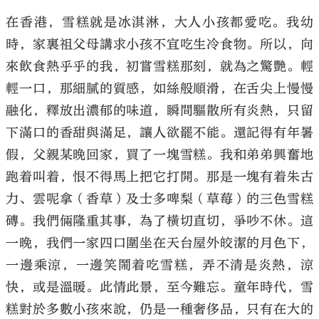
在香港，雪糕就是冰淇淋，大人小孩都愛吃。我幼
時，家裏祖父母講求小孩不宜吃生冷食物。所以，向
來飲食熱乎乎的我，初嘗雪糕那刻，就為之驚艷。輕
輕一口，那細膩的質感，如絲般順滑，在舌尖上慢慢
融化，釋放出濃郁的味道，瞬間驅散所有炎熱，只留
下滿口的香甜與滿足，讓人欲罷不能。還記得有年暑
假，父親某晚回家，買了一塊雪糕。我和弟弟興奮地
跑着叫着，恨不得馬上把它打開。那是一塊有着朱古
力、雲呢拿（香草）及士多啤梨（草莓）的三色雪糕
磚。我們倆隆重其事，為了橫切直切，爭吵不休。這
一晚，我們一家四口圍坐在天台屋外皎潔的月色下，
一邊乘涼，一邊笑鬧着吃雪糕，弄不清是炎熱，涼
快，或是溫暖。此情此景，至今難忘。童年時代，雪
糕對於多數小孩來說，仍是一種奢侈品，只有在大的