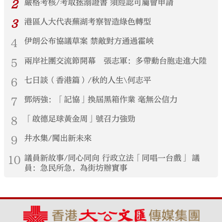
2
嚴格考核/考取拯溺證書 須經認可屬會申請
3
港區人大代表蕪湖考察智造綠色轉型
4
伊朗公布協議草案 禁敵對方通過霍峽
5
兩岸社團交流節開幕 張志軍：多帶動台胞走進大陸
6
七日談（香港篇）/秋的人生\何志平
7
鄧炳強：「記協」換屆黑箱作業 毫無公信力
8
「啟德足球黃金周」號召力強勁
9
井水集/闖出新未來
10
議員新故事/同心同向 行政立法「同唱一台戲」 議
員：急民所急，為街坊辦實事