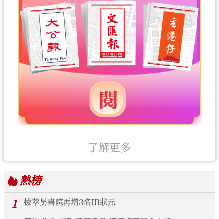
了解更多
熱榜
1
拔萃男書院再增3名IB狀元