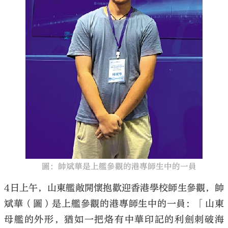
大公文匯
圖：帥斌華是上艦參觀的港專師生中的一員
4日上午，山東艦敞開懷抱歡迎香港學校師生參觀，帥
斌華（圖）是上艦參觀的港專師生中的一員：「山東
母艦的外形，猶如一把烙有中華印記的利劍刺破海