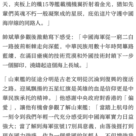
天，夾板上的殲15等艦載機機翼折射着金光，猶如先
輩們英魂不朽一般凝聚成的星辰，庇佑這片守護中國
海岸線的同路人。」
帥斌華參觀後激動寫下感受：「中國海軍從一窮二白
一路披荊斬棘走向深藍，中華民族用數十年時間篳路
藍縷，在滿目瘡痍的技術荒漠和外國技術封鎖下一步
一個腳印，澆鑄起這個海上長城。」
「山東艦的征途分明是古老文明從沉淪到復興的復活
之路。迎風飄揚的五星紅旗是英雄的血是信仰更是中
華民族承托的精神。」他感謝中央政府對香港的「偏
愛」，讓他有機會參觀了解山東艦：「當踏上航母的
一刻令到我們年輕一代充分感受到中國海軍實力日益
強大；當了解到海軍弦號17別具意義，由落後捱打到
現在國力強盛，作為一個愛國的年輕人，不但增強我