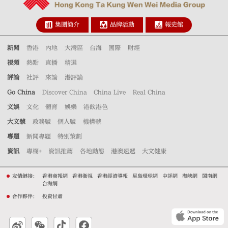
集團簡介
品牌活動
報史館
新聞
香港
內地
大灣區
台海
國際
財經
視頻
熱點
直播
精選
評論
社評
來論
港評論
Go China
Discover China
China Live
Real China
文娛
文化
體育
娛樂
港飲港色
大文號
政務號
個人號
機構號
專題
新聞專題
特別策劃
資訊
專欄+
資訊推薦
各地動態
港澳速遞
大文健康
友情鏈接：
香港商報網
香港衛視
香港經濟導報
星島環球網
中評網
海峽網
閩南網
台海網
合作夥伴：
投資甘肅