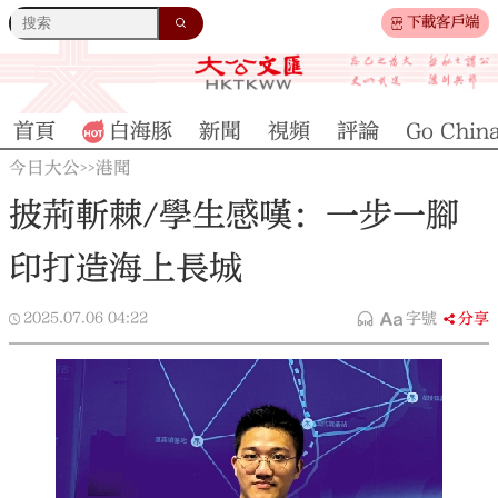
下載客戶端
首頁
白海豚
新聞
視頻
評論
Go Chin
今日大公
港聞
>>
披荊斬棘/學生感嘆：一步一腳
印打造海上長城
2025.07.06
04:22
字號
分享