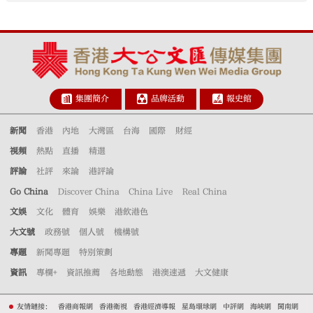
集團簡介
品牌活動
報史館
新聞
香港
內地
大灣區
台海
國際
財經
視頻
熱點
直播
精選
評論
社評
來論
港評論
Go China
Discover China
China Live
Real China
文娛
文化
體育
娛樂
港飲港色
大文號
政務號
個人號
機構號
專題
新聞專題
特別策劃
資訊
專欄+
資訊推薦
各地動態
港澳速遞
大文健康
友情鏈接：
香港商報網
香港衛視
香港經濟導報
星島環球網
中評網
海峽網
閩南網