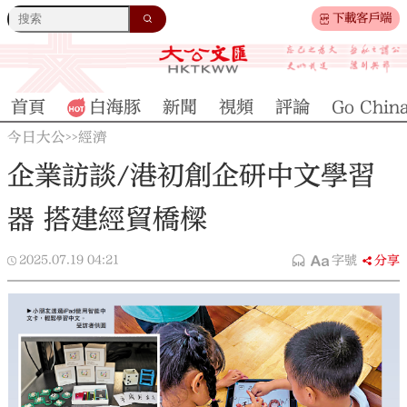
下載客戶端
首頁
白海豚
新聞
視頻
評論
Go Chin
今日大公
經濟
>>
企業訪談/港初創企研中文學習
器 搭建經貿橋樑
2025.07.19
04:21
字號
分享