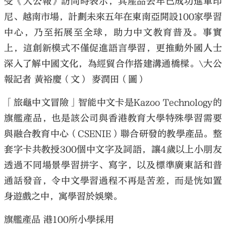
受《大公報》訪問時表示，其產品去年已成功進軍印
尼、越南市場，計劃未來五年在東南亞開設100家學習
中心，乃至拓展至全球，助力中文教育普及。事實
上，這創新模式不僅促進語言學習，更推動外國人士
深入了解中國文化，為經貿合作搭建溝通橋樑。\大公
報記者 黃裕慶（文） 麥潤田（圖）
「旅龜中文冒險」智能中文卡是Kazoo Technology的
旗艦產品，也是該公司與香港教育大學特殊學習需要
與融合教育中心（CSENIE）聯合研發的教學產品。整
套字卡共教授300個中文字及詞語，讓4歲以上小朋友
透過不同場景學習拼字、寫字，以及標準廣東話和普
通話發音，令中文學習過程不再是苦差，而是恍如置
身遊戲之中，寓學習於娛樂。
旗艦產品 港100所小學採用