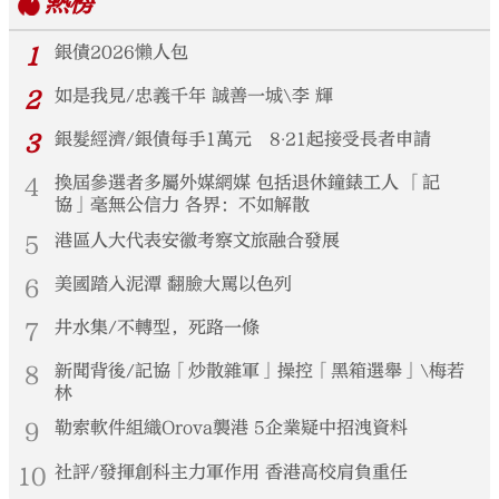
熱榜
1
銀債2026懶人包
2
如是我見/忠義千年 誠善一城\李 輝
3
銀髮經濟/銀債每手1萬元 8‧21起接受長者申請
4
換屆參選者多屬外媒網媒 包括退休鐘錶工人 「記
協」毫無公信力 各界：不如解散
5
港區人大代表安徽考察文旅融合發展
6
美國踏入泥潭 翻臉大罵以色列
7
井水集/不轉型，死路一條
8
新聞背後/記協「炒散雜軍」操控「黑箱選舉」\梅若
林
9
勒索軟件組織Orova襲港 5企業疑中招洩資料
10
社評/發揮創科主力軍作用 香港高校肩負重任