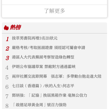
了解更多
熱榜
1
拔萃男書院再增3名IB狀元
2
嚴格考核/考取拯溺證書 須經認可屬會申請
3
港區人大代表蕪湖考察智造綠色轉型
4
伊朗公布協議草案 禁敵對方通過霍峽
5
兩岸社團交流節開幕 張志軍：多帶動台胞走進大陸
6
七日談（香港篇）/秋的人生\何志平
7
鄧炳強：「記協」換屆黑箱作業 毫無公信力
8
「啟德足球黃金周」號召力強勁