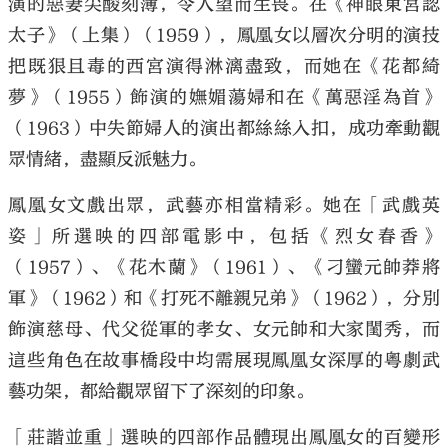
演的惡妻尖酸刻薄，令人望而生畏。在《神眼東宮認
太子》（上集）（1959），鳳凰女以層次分明的演技
把既狠且毒的西宮演得淋漓盡致，而她在《花都綺
夢》（1955）飾演的嫵媚蕩婦和在《萬惡淫為首》
（1963）中失節婦人的演出都絲絲入扣，成功牽動觀
眾情緒，盡顯反派魅力。
鳳凰女文戲出眾，武藝亦相當精彩。她在「武戲英
姿」所選映的四部電影中，包括《烈女春香》
（1957）、《花木蘭》（1961）、《刁蠻元帥莽將
軍》（1962）和《打死不離親兄弟》（1962），分別
飾演慈母、代父從軍的孝女、女元帥和大家閨秀，而
這些角色在故事橋段中均需展現鳳凰女深厚的粵劇武
藝功架，都給觀眾留下了深刻的印象。
「莊諧並重」選映的四部作品體現出鳳凰女的百變形