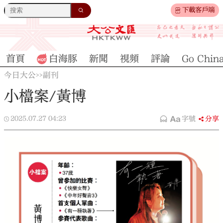
下載客戶端
首頁
白海豚
新聞
視頻
評論
Go Chin
今日大公
副刊
>>
小檔案/黃博
2025.07.27
04:23
字號
分享