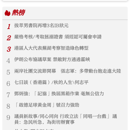
熱榜
1
拔萃男書院再增3名IB狀元
2
嚴格考核/考取拯溺證書 須經認可屬會申請
3
港區人大代表蕪湖考察智造綠色轉型
4
伊朗公布協議草案 禁敵對方通過霍峽
5
兩岸社團交流節開幕 張志軍：多帶動台胞走進大陸
6
七日談（香港篇）/秋的人生\何志平
7
鄧炳強：「記協」換屆黑箱作業 毫無公信力
8
「啟德足球黃金周」號召力強勁
9
議員新故事/同心同向 行政立法「同唱一台戲」 議
員：急民所急，為街坊辦實事