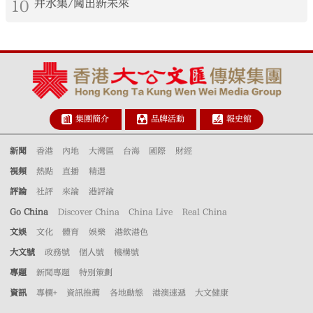
10
井水集/闖出新未來
集團簡介
品牌活動
報史館
新聞
香港
內地
大灣區
台海
國際
財經
視頻
熱點
直播
精選
評論
社評
來論
港評論
Go China
Discover China
China Live
Real China
文娛
文化
體育
娛樂
港飲港色
大文號
政務號
個人號
機構號
專題
新聞專題
特別策劃
資訊
專欄+
資訊推薦
各地動態
港澳速遞
大文健康