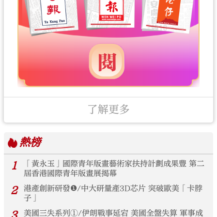
了解更多
熱榜
1
「黃永玉」國際青年版畫藝術家扶持計劃成果豐 第二
屆香港國際青年版畫展揭幕
2
港產創新研發❶/中大研量產3D芯片 突破歐美「卡脖
子」
3
美國三失系列①/伊朗戰事延宕 美國全盤失算 軍事成