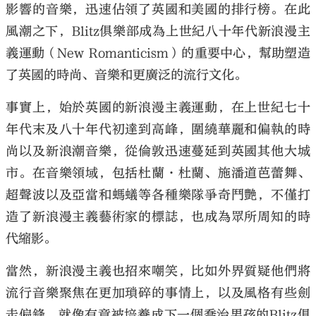
影響的音樂，迅速佔領了英國和美國的排行榜。在此
風潮之下，Blitz俱樂部成為上世紀八十年代新浪漫主
義運動（New Romanticism）的重要中心，幫助塑造
了英國的時尚、音樂和更廣泛的流行文化。
事實上，始於英國的新浪漫主義運動，在上世紀七十
年代末及八十年代初達到高峰，圍繞華麗和偏執的時
尚以及新浪潮音樂，從倫敦迅速蔓延到英國其他大城
市。在音樂領域，包括杜蘭·杜蘭、施潘道芭蕾舞、
超聲波以及亞當和螞蟻等各種樂隊爭奇鬥艷，不僅打
造了新浪漫主義藝術家的標誌，也成為眾所周知的時
代縮影。
當然，新浪漫主義也招來嘲笑，比如外界質疑他們將
流行音樂聚焦在更加瑣碎的事情上，以及風格有些劍
走偏鋒，就像有意被培養成下一個喬治男孩的Blitz俱