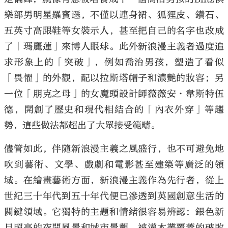
樂部男明星羅賓遜，不僅以連身裙、狐狸皮、鑽石、
五英寸高跟鞋等女裝示人，甚至把自己的名字也改成
了「瑪麗蓮」來博人眼球。此外新浪漫主義者過度追
求形象上的「突破」，例如喬治男孩，塑造了看似
「畏懼」的外觀，配以拉斯塔帽子和濃艷的妝容；另
一位「朋克之母」的女魔頭設計師薇薇安·韋斯特伍
德，開創了歷史和現代相結合的「內衣外穿」等趨
勢，這些做法都超出了大眾接受範疇。
儘管如此，伴隨新浪漫主義之風盛行，也不可避免地
吹到藝術、文學、戲劇和電影甚至建築等廣泛的領
域。在繪畫藝術方面，新浪漫主義作為先行者，從上
世紀三十年代到五十年代便已滲透到英國創意生活的
關鍵領域。它獨特的主題和情緒很容易辨認：銀色新
月照亮的夜間風景和城市景觀，被灌木叢覆蓋的破敗