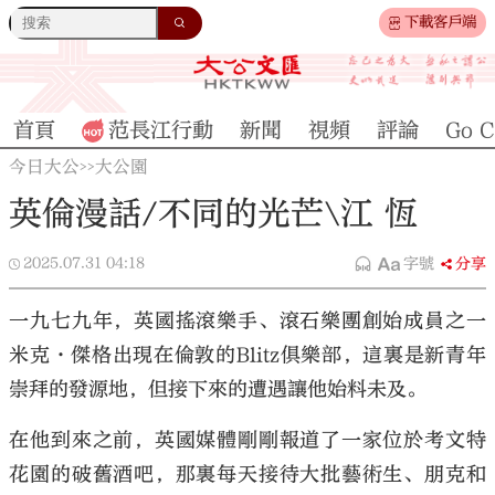
下載客戶端
首頁
范長江行動
新聞
視頻
評論
Go C
今日大公
大公園
>>
英倫漫話/不同的光芒\江 恆
2025.07.31
04:18
字號
分享
一九七九年，英國搖滾樂手、滾石樂團創始成員之一
米克·傑格出現在倫敦的Blitz俱樂部，這裏是新青年
崇拜的發源地，但接下來的遭遇讓他始料未及。
在他到來之前，英國媒體剛剛報道了一家位於考文特
花園的破舊酒吧，那裏每天接待大批藝術生、朋克和