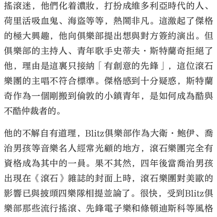
搖滾迷，他們化着濃妝，打扮成維多利亞時代的人、
荷里活吸血鬼、海盜等等，熱鬧非凡。這激起了傑格
的極大興趣，他向俱樂部提出想與對方簽約演出。但
俱樂部的主持人、青年歌手史蒂夫·斯特蘭奇拒絕了
大公文匯
他，理由是這裏只接納「有創意的先鋒」，這位滾石
樂團的主唱不符合標準。傑格感到十分疑惑，斯特蘭
奇作為一個剛搬到倫敦的小鎮青年，是如何成為酷與
不酷仲裁者的。
他的不解自有道理，Blitz俱樂部作為大衛·鮑伊、喬
治男孩等音樂名人經常光顧的地方，滾石樂團完全有
資格成為其中的一員。果不其然，四年後當喬治男孩
出現在《滾石》雜誌的封面上時，滾石樂團對美歐的
影響已與披頭四樂隊相提並論了。很快，受到Blitz俱
樂部那些流行搖滾、先鋒電子樂和條頓迪斯科等風格