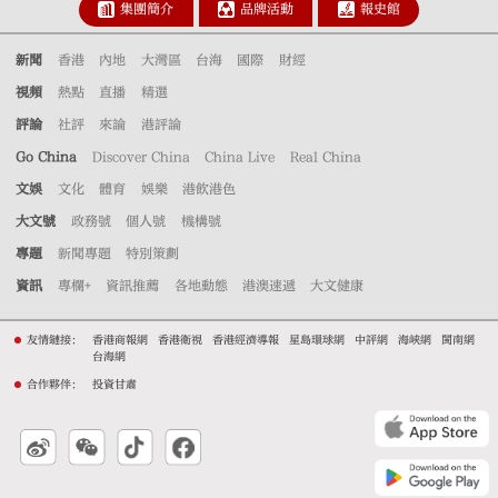
集團簡介
品牌活動
報史館
新聞
香港
內地
大灣區
台海
國際
財經
視頻
熱點
直播
精選
評論
社評
來論
港評論
Go China
Discover China
China Live
Real China
文娛
文化
體育
娛樂
港飲港色
大文號
政務號
個人號
機構號
專題
新聞專題
特別策劃
資訊
專欄+
資訊推薦
各地動態
港澳速遞
大文健康
友情鏈接：
香港商報網
香港衛視
香港經濟導報
星島環球網
中評網
海峽網
閩南網
台海網
合作夥伴：
投資甘肅