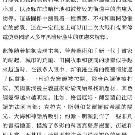
小屋，以及躲在陰暗林地和被炸毀的街道中的焦慮人
物等。這些圖像中瀰漫着一種懷舊、不祥和幽閉恐懼
症的感覺，這在一定程度上可以用二次大戰和夜間停
電使英國陷入多年黑暗所產生的焦慮來解釋。
此後隨着抽象表現主義、普普藝術和「新一代」畫家
的崛起，城市的荒廢、田園牧歌和夜間的陰鬱似乎越
來越過時，在很多人眼中，新浪漫主義的懷舊情緒過
了保質期。一旦遮光窗簾被拉開，陰暗色調便被打
破，英國新浪漫主義畫家紛紛開始尋找新題材，其色
調變得越來越明亮。比如，格雷厄姆·薩瑟蘭前往明
媚的法國南部；克拉克·斯頓和艾爾頓被希臘的陽
光、大海和神話所吸引；約翰·明頓創作了一些非凡
的書籍插圖，描繪了多彩的科西嘉島懸崖面、街道和