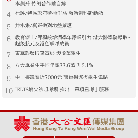
本飆升 特朗普作繭自縛
4
社評/特區政府積極作為 激活創科新動能
5
井水集/真正做到地盤禁煙
6
教育線上/課程設增潤學年添吸引力 港大醫學院錄取5
超級狀元及港劍擊隊成員
7
東華誤發取錄電郵 涉逾萬學生
8
八大畢業生平均年薪33.6萬 升2.1%
9
中一書簿費近7000元 議員倡恢復學生津貼
10
IELTS增尖沙咀考場 推出「單項重考」服務