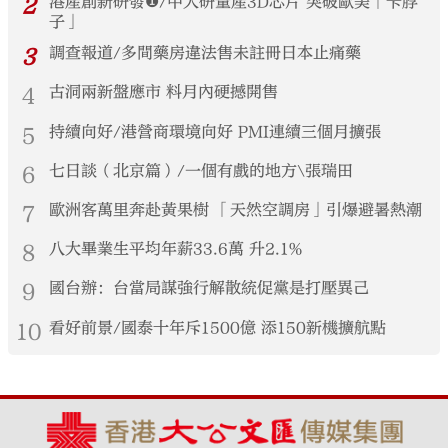
2
港產創新研發❶/中大研量產3D芯片 突破歐美「卡脖
子」
3
調查報道/多間藥房違法售未註冊日本止痛藥
4
古洞兩新盤應市 料月內硬撼開售
5
持續向好/港營商環境向好 PMI連續三個月擴張
6
七日談（北京篇）/一個有戲的地方\張瑞田
7
歐洲客萬里奔赴黃果樹 「天然空調房」引爆避暑熱潮
8
八大畢業生平均年薪33.6萬 升2.1%
9
國台辦：台當局謀強行解散統促黨是打壓異己
10
看好前景/國泰十年斥1500億 添150新機擴航點