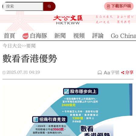
下載客戶端
首頁
白海豚
新聞
視頻
評論
Go Chin
今日大公
要聞
>>
數看香港優勢
2025.07.31
04:19
字號
分享