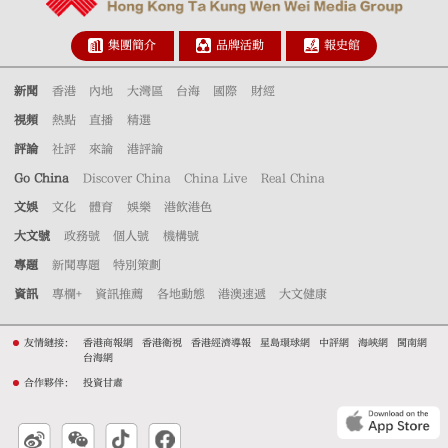
集團簡介
品牌活動
報史館
新聞
香港
內地
大灣區
台海
國際
財經
視頻
熱點
直播
精選
評論
社評
來論
港評論
Go China
Discover China
China Live
Real China
文娛
文化
體育
娛樂
港飲港色
大文號
政務號
個人號
機構號
專題
新聞專題
特別策劃
資訊
專欄+
資訊推薦
各地動態
港澳速遞
大文健康
友情鏈接：
香港商報網
香港衛視
香港經濟導報
星島環球網
中評網
海峽網
閩南網
台海網
合作夥伴：
投資甘肅