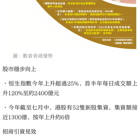
圖：數看香港優勢
股市穩步向上
•恒生指數今年上升超過25%，首半年每日成交額上
升120%至約2400億元
•今年截至七月中，港股有52隻新股集資，集資額接
近1300億，按年上升約6倍
招商引資見效