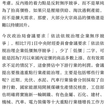
考慮。反內捲的着力點是反對無序競爭，而不是單純
為了抬高價格，如果只是壓縮供給、淘汰過剩產能，
而不是擴大需求，那麼，大部分大宗商品的價格還是
難以持續回升。
今次政治局會議要求「依法依規治理企業無序競
爭」，相比7月1日中央財經委員會會議要求「依法依
規治理企業低價無序競爭」，少了「低價」二字，可
能是因為7月以來國內定價的商品多數上漲，在有效需
求不足的情況下，這會擠佔中下游行業的利潤。會議
提出要推進重點行業產能治理，主要是包括哪些行業
呢？近期，光伏、水泥、汽車行業協會分別採取了自
律行動，國家能源局開展煤礦生產情況核查，工信部
也明確將實施新一輪鋼鐵、有色金屬、石化、建材、
機械、汽車、電力裝備等十大重點行業穩增長工作方