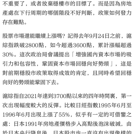
不重要了，或者放棄穩樓市的目標了。而是因為房地
產處在下行周期的哪個階段不好判斷，政策如何發力
存在難點。
股票市場還能繼續上漲嗎？記得去年9月24日之前，滬
綜指跌破2800點，如今超過3600點，累計漲幅超過
30%。這次政治局會議提出「增強國內資本市場的吸
引力和包容性，鞏固資本市場回穩向好勢頭」，這是
對前期穩股市政策取得成效的肯定，且同時希望回穩
向好的勢頭能鞏固下去。
滬綜指自2021年達到3700點以來的四年時間裏，第一
次出現幅度較大的反彈。比較日經指數1995年6月至
1996年6月出現上漲了55%，似乎有一定的可借鑒之
處：日本1991年房地產價格步入高點後泡沫破滅，由
於日本央行降息後，日本股市也一直沒有出現像樣的