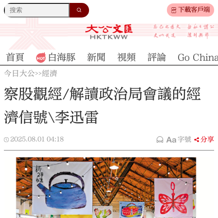
下載客戶端
首頁
白海豚
新聞
視頻
評論
Go Chin
今日大公
經濟
>>
察股觀經/解讀政治局會議的經
濟信號\李迅雷
2025.08.01
04:18
字號
分享