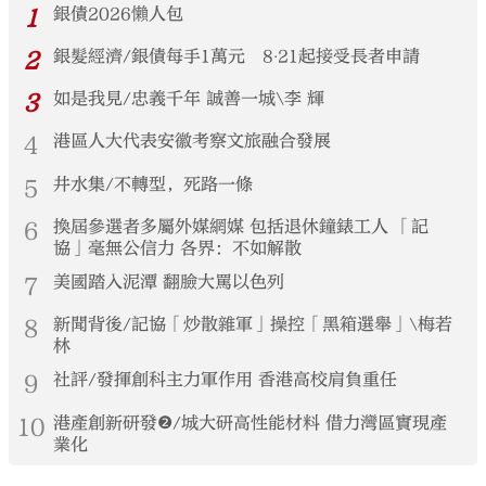
1
銀債2026懶人包
2
銀髮經濟/銀債每手1萬元 8‧21起接受長者申請
3
如是我見/忠義千年 誠善一城\李 輝
4
港區人大代表安徽考察文旅融合發展
5
井水集/不轉型，死路一條
6
換屆參選者多屬外媒網媒 包括退休鐘錶工人 「記
協」毫無公信力 各界：不如解散
7
美國踏入泥潭 翻臉大罵以色列
8
新聞背後/記協「炒散雜軍」操控「黑箱選舉」\梅若
林
9
社評/發揮創科主力軍作用 香港高校肩負重任
10
港產創新研發❷/城大研高性能材料 借力灣區實現產
業化