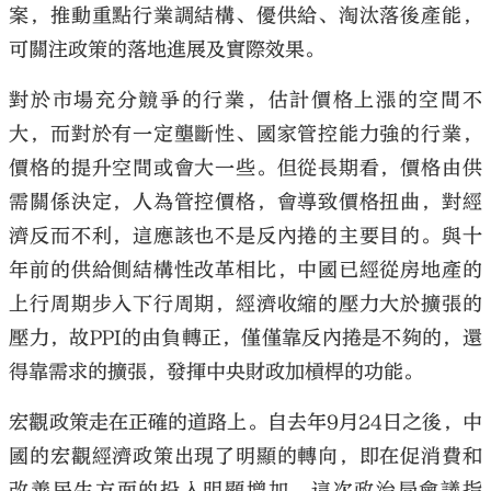
案，推動重點行業調結構、優供給、淘汰落後產能，
可關注政策的落地進展及實際效果。
對於市場充分競爭的行業，估計價格上漲的空間不
大，而對於有一定壟斷性、國家管控能力強的行業，
價格的提升空間或會大一些。但從長期看，價格由供
需關係決定，人為管控價格，會導致價格扭曲，對經
濟反而不利，這應該也不是反內捲的主要目的。與十
年前的供給側結構性改革相比，中國已經從房地產的
上行周期步入下行周期，經濟收縮的壓力大於擴張的
壓力，故PPI的由負轉正，僅僅靠反內捲是不夠的，還
得靠需求的擴張，發揮中央財政加槓桿的功能。
宏觀政策走在正確的道路上。自去年9月24日之後，中
國的宏觀經濟政策出現了明顯的轉向，即在促消費和
改善民生方面的投入明顯增加。這次政治局會議指