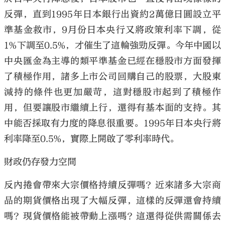
反彈，直到1995年日本銀行出資約2萬億日圓設立平
準基金救市，9月份日本央行又將政策利率下調，從
1%下調至0.5%，才催生了這輪強勁反彈。今年中國以
中央匯金為主導的類平準基金已經在穩股市方面發揮
了積極作用，諸多上市公司回購自己的股票，大股東
減持的條件也更加嚴苛，這對穩股市起到了積極作
用，但要讓股市繼續上行，還得有基本面的支持。其
中能否採取有力度的降息很重要。1995年日本央行將
利率降至0.5%，實際上開啟了零利率時代。
財政仍存發力空間
反內捲會帶來大宗價格持續反彈嗎？近來諸多大宗商
品的期貨價格出現了大幅反彈，這樣的反彈還會持續
嗎？現貨價格能被帶動上漲嗎？這還得從供需關係去