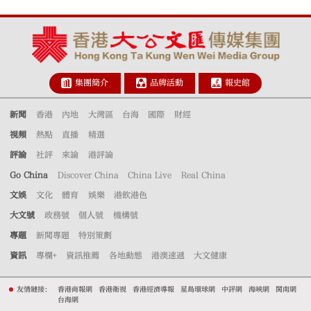
集團簡介
品牌活動
報史館
新聞
香港
內地
大灣區
台海
國際
財經
視頻
熱點
直播
精選
評論
社評
來論
港評論
Go China
Discover China
China Live
Real China
文娛
文化
體育
娛樂
港飲港色
大文號
政務號
個人號
機構號
專題
新聞專題
特別策劃
資訊
專欄+
資訊推薦
各地動態
港澳速遞
大文健康
友情鏈接：
香港商報網
香港衛視
香港經濟導報
星島環球網
中評網
海峽網
閩南網
台海網