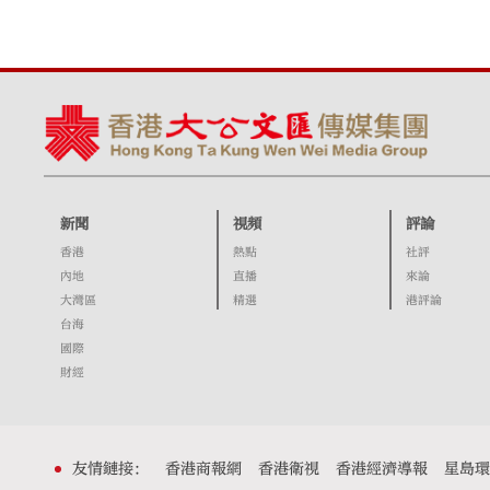
新聞
視頻
評論
香港
熱點
社評
內地
直播
來論
大灣區
精選
港評論
台海
國際
財經
友情鏈接：
香港商報網
香港衛視
香港經濟導報
星島環