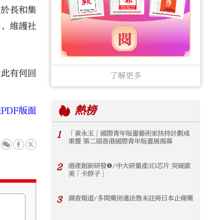
關於長和集
爭，維護社
對此有何回
了解更多
熱榜
PDF版面
1
「黃永玉」國際青年版畫藝術家扶持計劃成
果豐 第二屆香港國際青年版畫展揭幕
2
港產創新研發❶/中大研量產3D芯片 突破歐
美「卡脖子」
3
調查報道/多間藥房違法售未註冊日本止痛藥