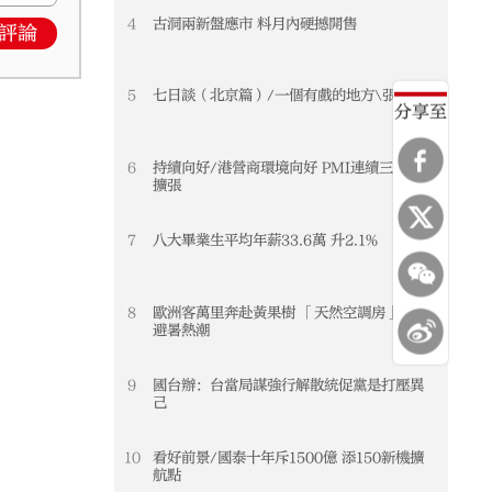
4
古洞兩新盤應市 料月內硬撼開售
評論
5
七日談（北京篇）/一個有戲的地方\張瑞田
分享至
6
持續向好/港營商環境向好 PMI連續三個月
擴張
7
八大畢業生平均年薪33.6萬 升2.1%
8
歐洲客萬里奔赴黃果樹 「天然空調房」引爆
避暑熱潮
9
國台辦：台當局謀強行解散統促黨是打壓異
己
10
看好前景/國泰十年斥1500億 添150新機擴
航點