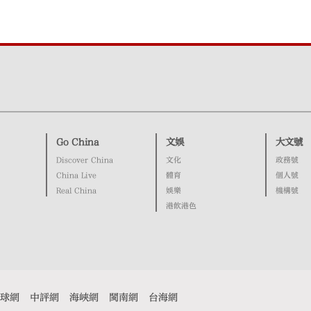
Go China
文娛
大文號
Discover China
文化
政務號
China Live
體育
個人號
Real China
娛樂
機構號
港飲港色
球網
中評網
海峽網
閩南網
台海網