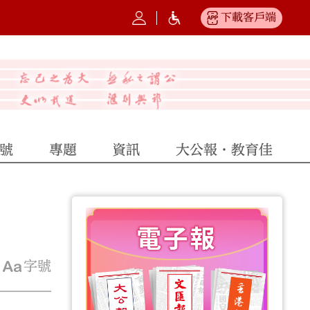
下載客戶端
號
專題
資訊
大公報·教育佳
字號