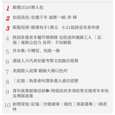
1
銀債2026懶人包
2
如是我見/忠義千年 誠善一城\李 輝
3
銀髮經濟/銀債每手1萬元 8‧21起接受長者申請
4
換屆參選者多屬外媒網媒 包括退休鐘錶工人 「記
協」毫無公信力 各界：不如解散
5
井水集/不轉型，死路一條
6
港區人大代表安徽考察文旅融合發展
7
美國踏入泥潭 翻臉大罵以色列
8
「記協」執委會所謂參選人過往經歷
9
青年就業創業訪談❶/特區政府多項政策支援青年本地
及灣區就業
10
新聞背後/記協「炒散雜軍」操控「黑箱選舉」\梅若
林