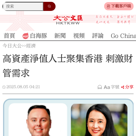
下載客戶端
首頁
白海豚
新聞
視頻
評論
Go Chin
今日大公
經濟
>>
高資產淨值人士聚集香港 刺激財
管需求
2025.08.05
04:21
字號
分享