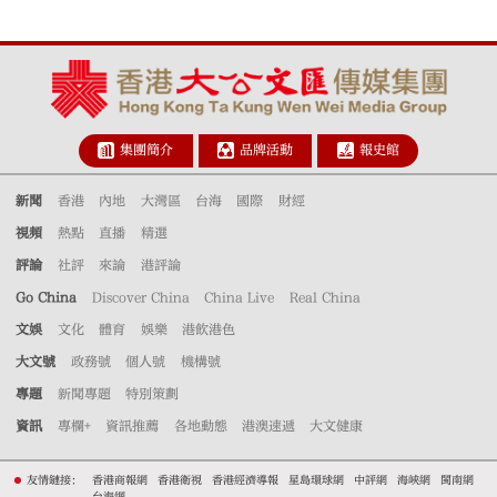
集團簡介
品牌活動
報史館
新聞
香港
內地
大灣區
台海
國際
財經
視頻
熱點
直播
精選
評論
社評
來論
港評論
Go China
Discover China
China Live
Real China
文娛
文化
體育
娛樂
港飲港色
大文號
政務號
個人號
機構號
專題
新聞專題
特別策劃
資訊
專欄+
資訊推薦
各地動態
港澳速遞
大文健康
友情鏈接：
香港商報網
香港衛視
香港經濟導報
星島環球網
中評網
海峽網
閩南網
台海網