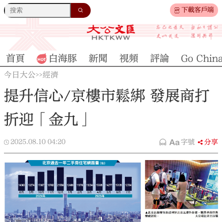
下載客戶端
首頁
白海豚
新聞
視頻
評論
Go Chin
今日大公
經濟
>>
提升信心/京樓市鬆綁 發展商打
折迎「金九」
2025.08.10
04:20
字號
分享