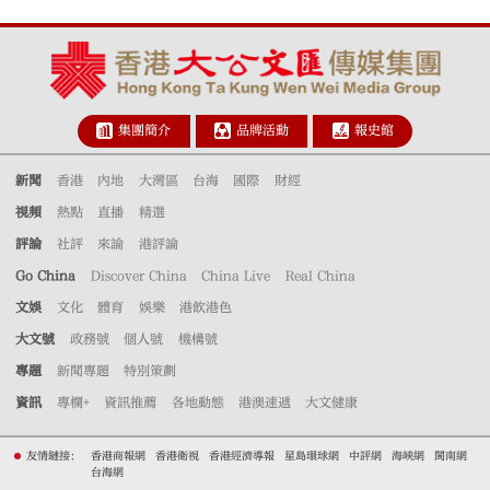
集團簡介
品牌活動
報史館
新聞
香港
內地
大灣區
台海
國際
財經
視頻
熱點
直播
精選
評論
社評
來論
港評論
Go China
Discover China
China Live
Real China
文娛
文化
體育
娛樂
港飲港色
大文號
政務號
個人號
機構號
專題
新聞專題
特別策劃
資訊
專欄+
資訊推薦
各地動態
港澳速遞
大文健康
友情鏈接：
香港商報網
香港衛視
香港經濟導報
星島環球網
中評網
海峽網
閩南網
台海網