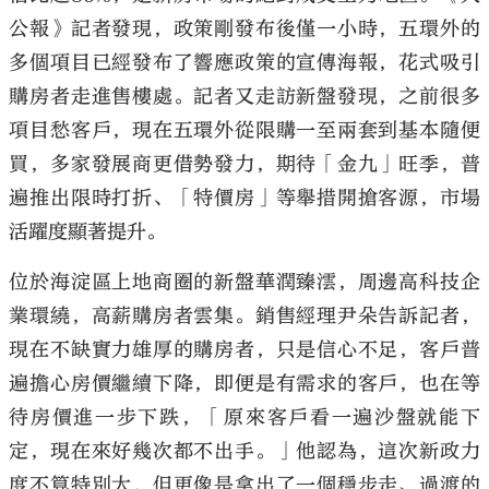
公報》記者發現，政策剛發布後僅一小時，五環外的
多個項目已經發布了響應政策的宣傳海報，花式吸引
購房者走進售樓處。記者又走訪新盤發現，之前很多
項目愁客戶，現在五環外從限購一至兩套到基本隨便
買，多家發展商更借勢發力，期待「金九」旺季，普
遍推出限時打折、「特價房」等舉措開搶客源，市場
活躍度顯著提升。
位於海淀區上地商圈的新盤華潤臻澐，周邊高科技企
業環繞，高薪購房者雲集。銷售經理尹朵告訴記者，
現在不缺實力雄厚的購房者，只是信心不足，客戶普
遍擔心房價繼續下降，即便是有需求的客戶，也在等
待房價進一步下跌，「原來客戶看一遍沙盤就能下
定，現在來好幾次都不出手。」他認為，這次新政力
度不算特別大，但更像是拿出了一個穩步走、過渡的