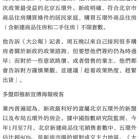
次政策最受益的北京五環外。新政明確，符合北京市
商品住房購買條件的居民家庭，購買五環外商品住房
（含新建商品住房和二手住房）不限套數。
他告訴《大公報》記者，周五晚以來自己接到很多購
房者關於新政的政策諮詢，但要想他們簽約仍為時過
早；而對於一些意欲跳價、或者惜售的業主，他們都
會告訴對方謹慎樂觀，並建議「趁着政策熱度，趕緊
出貨」。
多盤即推新宣傳海報吸客
業內普遍認為，新政最利好的當屬北京五環外的新盤
以及布局五環外的房企。據中國指數研究院監測，今
年1月至7月，北京新建商品住宅銷售套數中，五環外
佔比超80%，是新房市場的絕對成交主力地區。《大