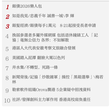
1
銀債2026懶人包
2
如是我見/忠義千年 誠善一城\李 輝
3
銀髮經濟/銀債每手1萬元 8‧21起接受長者申請
4
換屆參選者多屬外媒網媒 包括退休鐘錶工人 「記
協」毫無公信力 各界：不如解散
5
港區人大代表安徽考察文旅融合發展
6
美國踏入泥潭 翻臉大罵以色列
7
井水集/不轉型，死路一條
8
新聞背後/記協「炒散雜軍」操控「黑箱選舉」\梅若
林
9
勒索軟件組織Orova襲港 5企業疑中招洩資料
10
社評/發揮創科主力軍作用 香港高校肩負重任