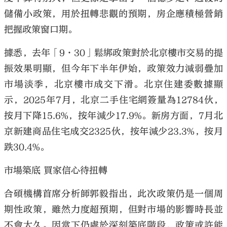
儲備小政策，用於扭轉悲觀的預期，房企應積極營銷
把握政策窗口期。
據悉，去年「9·30」鬆綁政策對於北京樓市交易的提
振效果明顯，但今年下半年伊始，政策效力減弱疊加
市場淡季，北京樓市成交下滑。北京住建委數據顯
示，2025年7月，北京二手住宅網簽量為12784伙，
按月下降15.6%，按年減少17.9%。新房方面，7月北
京新建商品住宅成交2325伙，按年減少23.3%，按月
跌30.4%。
市場築底 買家信心待扭轉
合碩機構首席分析師郭毅指出，此次政策仍是一個周
期性政策，雖然力度超預期，但對市場的影響時長並
不會太久。因當下仍處於深刻築底階段，政策或許能