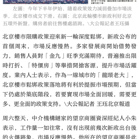
左圖：今年下半年伊始，隨着政策效力減弱疊加市場淡
季，北京樓市成交下滑。右圖：北京此輪樓市新政利好北京
五環外新盤，購房者前往售樓處諮詢。\大公報記者王珏攝
北京樓市限購政策迎來新一輪深度鬆綁，新政公布的
大公文匯
首個周末，市場反應慢熱。多家發展商開始借勢發
力，銷售人員對「金九」旺季充滿期待，普遍推出限
時打折、「特價房」等舉措開搶客源，提升市場活躍
度。業內人士表示，作為一線城市的「龍頭老大」，
北京樓市鬆綁政策落地將有利於提振市場預期，但當
下仍處於築底階段，若要實現市場全面回暖，需要更
多、更全面的政策支持。\大公報記者 王珏北京報道
周六整天，中介機構鏈家的望京商圈資深經紀人小朱
表示，工作量一如往常，沒有出現前幾次新政出台後
的火爆跡象，市場反應慢熱。他所在的望京商圈是此