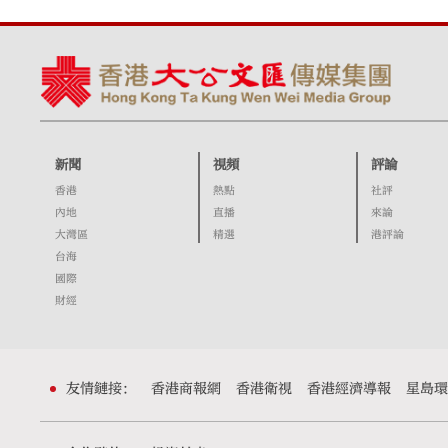
新聞
視頻
評論
香港
熱點
社評
內地
直播
來論
大灣區
精選
港評論
台海
國際
財經
友情鏈接：
香港商報網
香港衛視
香港經濟導報
星島環