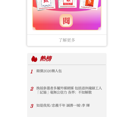
了解更多
熱榜
1
銀債2026懶人包
2
換屆參選者多屬外媒網媒 包括退休鐘錶工人
「記協」毫無公信力 各界：不如解散
3
如是我見/忠義千年 誠善一城\李 輝