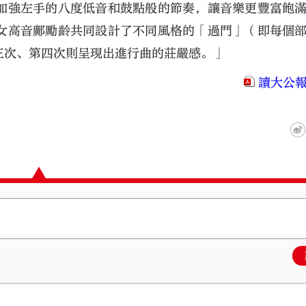
加強左手的八度低音和鼓點般的節奏，讓音樂更豐富飽
女高音鄺勵齡共同設計了不同風格的「過門」（即每個
三次、第四次則呈現出進行曲的莊嚴感。」
讀大公報