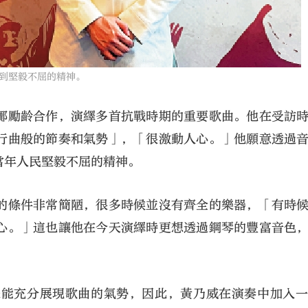
到堅毅不屈的精神。
鄺勵齡合作，演繹多首抗戰時期的重要歌曲。他在受訪
行曲般的節奏和氣勢」，「很激動人心。」他願意透過
當年人民堅毅不屈的精神。
的條件非常簡陋，很多時候並沒有齊全的樂器，「有時
心。」這也讓他在今天演繹時更想透過鋼琴的豐富音色
未能充分展現歌曲的氣勢，因此，黃乃威在演奏中加入