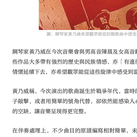
圖：鋼琴家黃乃威希望觀眾能從抗戰歌曲中感受
鋼琴家黃乃威在今次音樂會與男高音陳晨及女高音
些作品大多帶有強烈的歷史與民族情感，亦「有進
情懷延續下去，亦希望觀眾能從這些旋律中感受到
黃乃威稱，今次演出的歌曲誕生於戰爭年代，當時
子敲擊，或者用簡單的號角代替，卻依然能感染人
的空缺，讓音樂呈現得更完整。
在伴奏處理上，不少曲目的原譜編寫相對簡單，