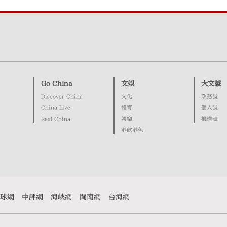
Go China
文娛
大文號
Discover China
文化
政務號
China Live
體育
個人號
Real China
娛樂
機構號
港飲港色
球網
中評網
海峽網
閩南網
台海網