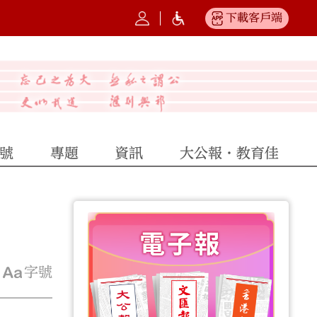
下載客戶端
號
專題
資訊
大公報·教育佳
字號