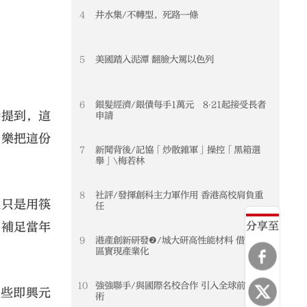
4
井水集/不轉型，死路一條
5
美國踏入泥潭 翻臉大罵以色列
6
銀髮經濟/銀債每手1萬元 8‧21起接受長者
時提到，這
申請
音樂把這份
7
新聞背後/記協「炒散雜軍」操控「黑箱選
舉」\梅若林
8
社評/發揮創科主力軍作用 香港高校肩負重
候只是用筷
任
分享至
，補足當年
9
港產創新研發❷/城大研高性能材料 借力灣
區實現產業化
10
強強聯手/與國際名校合作 引入全球前沿技
一些即興元
術