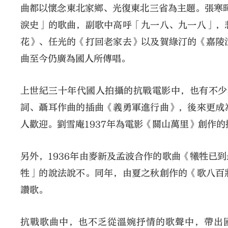
曲都以懷念東北家鄉、光復東北三省為主題。張寒暉
淚史」的歌曲，副歌中高呼「九一八、九一八」，
花》、任光的《打回老家去》以及賀綠汀的《嘉陵
曲至今仍廣為國人所傳唱。
上世紀三十年代國人拍攝的抗戰電影中，也有不少
詞、聶耳作曲的插曲《義勇軍進行曲》，後來更成
人歡迎。劉雪庵1937年為電影《關山萬里》創作
另外，1936年由麥新及孟波合作的歌曲《犧牲已
牲」的說法說不。同年，由夏之秋創作的《歌八百
讚歌。
抗戰歌曲中，也不乏從溫婉抒情的歌聲中，帶出