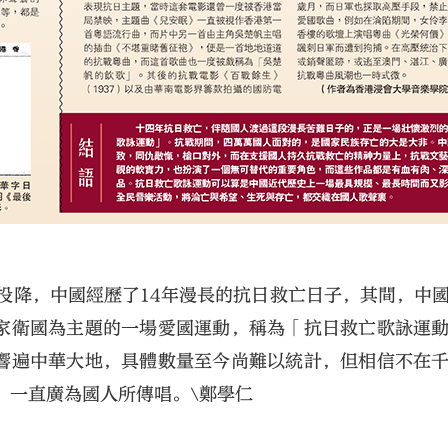
日本投降，中國經歷了14年漫長的抗日救亡日子，其間，中
家衛國為主題的一場愛國運動，稱為「抗日救亡歌詠運
響遍中華大地，具體數量至今尚難以統計，但相信不在
，一直廣為國人所傳唱。\鄭學仁