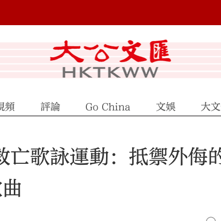
視頻
評論
Go China
文娛
大文
日救亡歌詠運動：抵禦外侮
歌曲