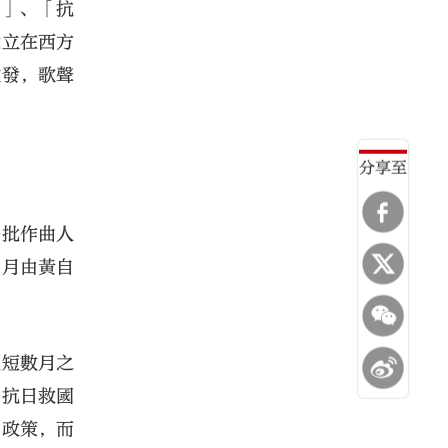
亡」、「抗
建立在西方
啟發，歌聲
分享至
一批作曲人
1月由黃自
短短數月之
「抗日救國
的政策，而