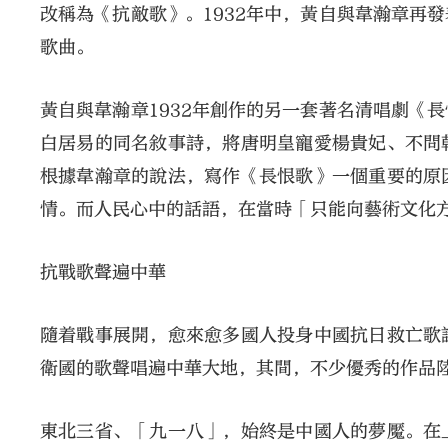
改稱為《抗敵歌》。1932年中，黃自與韋瀚章再
歌曲。
黃自與韋瀚章1932年創作的另一套著名清唱劇《
白居易的同名敘事詩，將唐明皇寵愛楊貴妃、不問
根據韋瀚章的說法，寫作《長恨歌》一個重要的原
情。而人民心中的話語，在當時「只能向藝術文化
抗戰歌聲遍中華
隨着戰事展開，愈來愈多國人投身中國抗日救亡歌
衛國的歌聲唱遍中華大地，其間，不少優秀的作品
東北三省、「九一八」，始終是中國人的夢魘。在