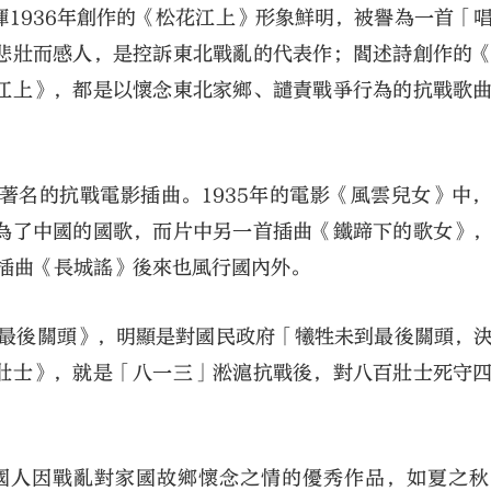
1936年創作的《松花江上》形象鮮明，被譽為一首「
悲壯而感人，是控訴東北戰亂的代表作；閻述詩創作的
江上》，都是以懷念東北家鄉、譴責戰爭行為的抗戰歌
著名的抗戰電影插曲。1935年的電影《風雲兒女》中
為了中國的國歌，而片中另一首插曲《鐵蹄下的歌女》
的插曲《長城謠》後來也風行國內外。
到最後關頭》，明顯是對國民政府「犧牲未到最後關頭，
壯士》，就是「八一三」淞滬抗戰後，對八百壯士死守
國人因戰亂對家國故鄉懷念之情的優秀作品，如夏之秋