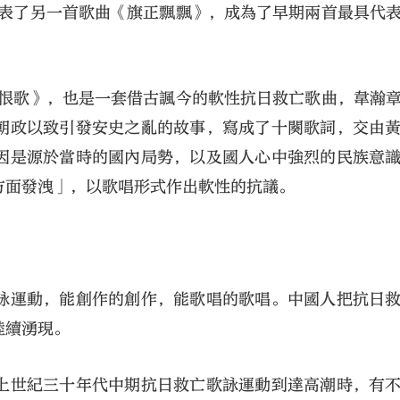
發表了另一首歌曲《旗正飄飄》，成為了早期兩首最具代
長恨歌》，也是一套借古諷今的軟性抗日救亡歌曲，韋瀚
朝政以致引發安史之亂的故事，寫成了十闋歌詞，交由
因是源於當時的國內局勢，以及國人心中強烈的民族意
方面發洩」，以歌唱形式作出軟性的抗議。
詠運動，能創作的創作，能歌唱的歌唱。中國人把抗日
陸續湧現。
上世紀三十年代中期抗日救亡歌詠運動到達高潮時，有