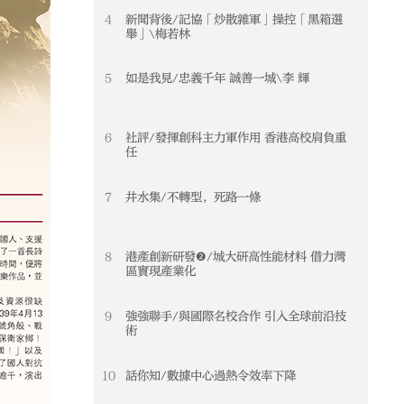
4
新聞背後/記協「炒散雜軍」操控「黑箱選
舉」\梅若林
5
如是我見/忠義千年 誠善一城\李 輝
6
社評/發揮創科主力軍作用 香港高校肩負重
任
7
井水集/不轉型，死路一條
8
港產創新研發❷/城大研高性能材料 借力灣
區實現產業化
9
強強聯手/與國際名校合作 引入全球前沿技
術
10
話你知/數據中心過熱令效率下降