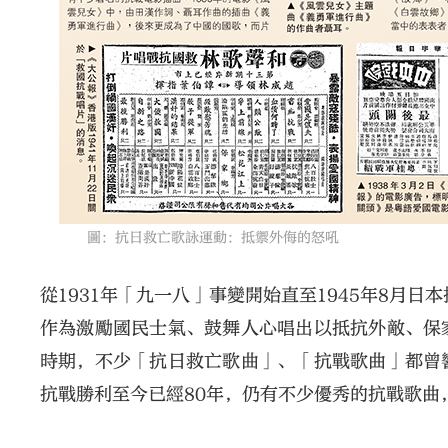
圖：抗日救亡歌詠運動：抵禦外侮的怒吼
從1931年「九一八」事變開始直至1945年8月
作為激勵國民士氣、鼓舞人心唱出以抵抗外敵、保
時期，不少「抗日救亡歌曲」、「抗戰歌曲」都曾
抗戰勝利至今已經80年，仍有不少優秀的抗戰歌曲