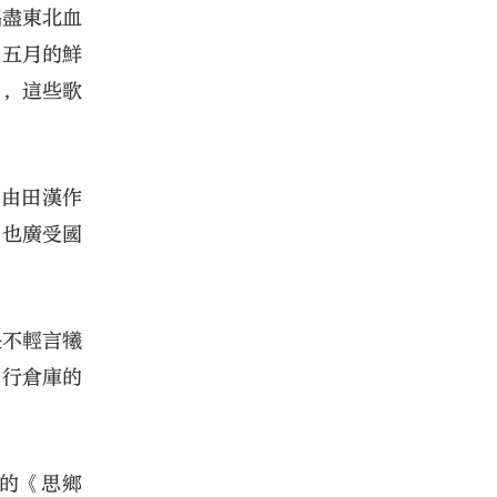
唱盡東北血
《五月的鮮
曲，這些歌
，由田漢作
，也廣受國
決不輕言犧
四行倉庫的
的《思鄉