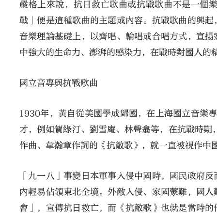
嚴格上來說，抗日救亡歌曲或抗戰歌曲不是一個
戰」便是這種歌曲的主題或內容。抗戰歌曲的興起
音樂理論基礎上，以齊唱、輪唱或合唱方式，宣揚
中強大的生命力、澎湃的感染力，在戰時對國人的
國立音專與抗戰歌曲
1930年，黃自從美國學成歸國，在上海國立音樂
才，例如賀綠汀、劉雪庵、林聲翕等，在抗戰時期，
作曲、韋瀚章作詞的《抗敵歌》，就一直被視作中
「九一八」事變日本軍事入侵中國時，國民政府反
內輕易佔領東北全境。外敵入侵、家國蒙難，國人
會」，宣傳抗日救亡，而《抗敵歌》也就是當時的