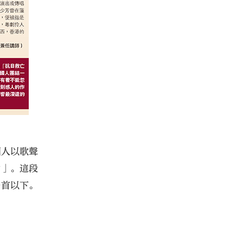
國人以歌聲
動」。這段
千首以下。