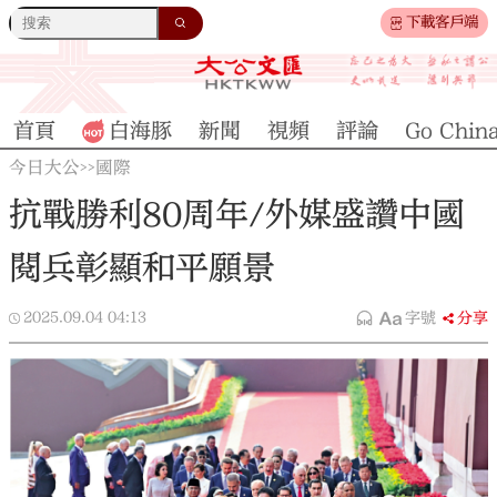
下載客戶端
首頁
白海豚
新聞
視頻
評論
Go Chin
今日大公
國際
>>
抗戰勝利80周年/外媒盛讚中國
閱兵彰顯和平願景
2025.09.04
04:13
字號
分享