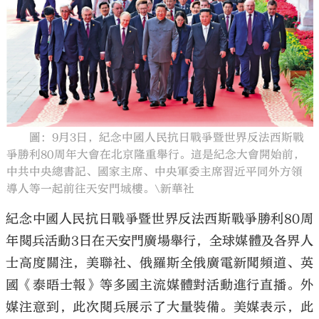
大公文匯
圖：9月3日，紀念中國人民抗日戰爭暨世界反法西斯戰
爭勝利80周年大會在北京隆重舉行。這是紀念大會開始前，
中共中央總書記、國家主席、中央軍委主席習近平同外方領
導人等一起前往天安門城樓。\新華社
紀念中國人民抗日戰爭暨世界反法西斯戰爭勝利80周
年閱兵活動3日在天安門廣場舉行，全球媒體及各界人
士高度關注，美聯社、俄羅斯全俄廣電新聞頻道、英
國《泰晤士報》等多國主流媒體對活動進行直播。外
媒注意到，此次閱兵展示了大量裝備。美媒表示，此