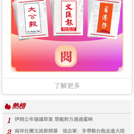
了解更多
熱榜
1
伊朗公布協議草案 禁敵對方通過霍峽
2
兩岸社團交流節開幕 張志軍：多帶動台胞走進大陸