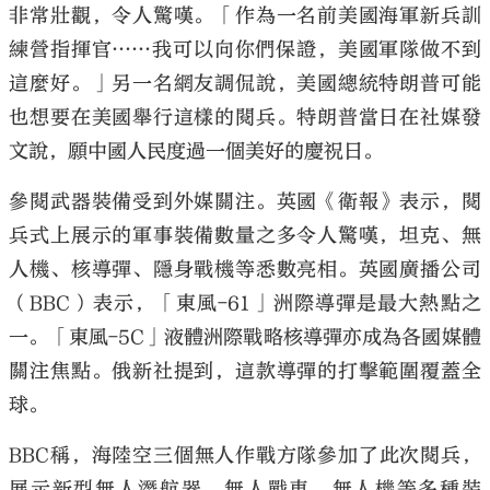
非常壯觀，令人驚嘆。「作為一名前美國海軍新兵訓
練營指揮官……我可以向你們保證，美國軍隊做不到
這麼好。」另一名網友調侃說，美國總統特朗普可能
也想要在美國舉行這樣的閱兵。特朗普當日在社媒發
文說，願中國人民度過一個美好的慶祝日。
參閱武器裝備受到外媒關注。英國《衛報》表示，閱
兵式上展示的軍事裝備數量之多令人驚嘆，坦克、無
人機、核導彈、隱身戰機等悉數亮相。英國廣播公司
（BBC）表示，「東風-61」洲際導彈是最大熱點之
一。「東風-5C」液體洲際戰略核導彈亦成為各國媒體
關注焦點。俄新社提到，這款導彈的打擊範圍覆蓋全
球。
BBC稱，海陸空三個無人作戰方隊參加了此次閱兵，
展示新型無人潛航器、無人戰車、無人機等多種裝