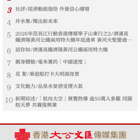
3
社評/經濟動能強勁 外資信心續增
4
井水集/闖出新未來
5
2026年范長江行動香港傳媒學子山東行之2/濟濱高
鐵濟陽黃河公鐵兩用特大橋年底通車 黃河天塹變通途
港生見證大國基建實力
6
話你知/濟濱高鐵濟陽黃河公鐵兩用特大橋
7
親身體驗/毫米裏的「中國速度」
8
花 絮/乘遊船打卡大明湖夜景
9
文化魅力/品泉水宴感受煙火氣
10
新聞綜述/「航向太空」展覽熱爆 逾50萬人參觀 同圓
航天夢 共襄復興業