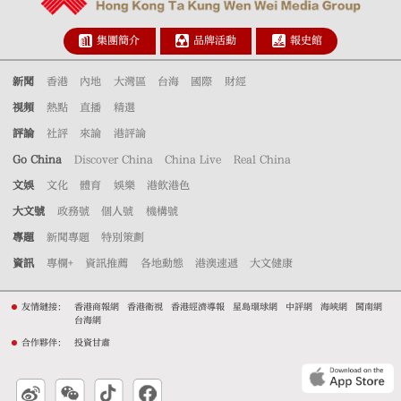
集團簡介
品牌活動
報史館
新聞
香港
內地
大灣區
台海
國際
財經
視頻
熱點
直播
精選
評論
社評
來論
港評論
Go China
Discover China
China Live
Real China
文娛
文化
體育
娛樂
港飲港色
大文號
政務號
個人號
機構號
專題
新聞專題
特別策劃
資訊
專欄+
資訊推薦
各地動態
港澳速遞
大文健康
友情鏈接：
香港商報網
香港衛視
香港經濟導報
星島環球網
中評網
海峽網
閩南網
台海網
合作夥伴：
投資甘肅