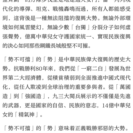
代化的導彈、坦克、戰機轟鳴而過，所有人都能感受
到，這背後是一種無法阻擋的復興大勢。無論外部環
境如何風雲變幻，無論少數「台獨」分裂分子如何虛
張聲勢，億萬中華兒女守護國家統一、實現民族復興
的決心如同那些鋼鐵長城般堅不可摧。
「勢不可擋」的「勢」是中華民族偉大復興的歷史大
勢。抗戰勝利80年來，我們從「一窮二白」發展為世
界第二大經濟體，從積貧積弱到全面推進中國式現代
化，從任人欺凌到全球治理的重要參與者。從「萬國
造」到「強國造」，九三大閱兵展示的不僅僅是先進
的武器，更是國家的自信、民族的意志，14億中華兒
女的「精氣神」。
「勢不可擋」的「勢」意味着正義戰勝邪惡的大勢。