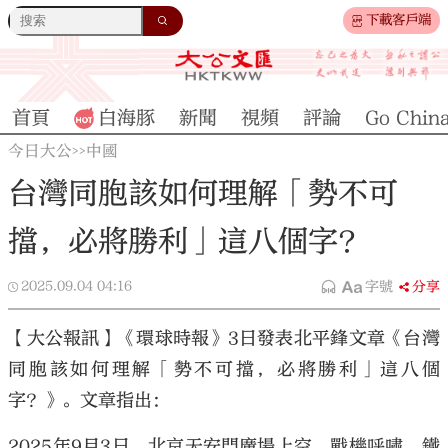
下載客戶端
首頁
白海豚
新聞
視頻
評論
Go Chin
今日大公
中國
>>
台灣同胞該如何理解「勢不可
擋，必將勝利」這八個字？
2025.09.04
04:16
字號
分享
【大公報訊】《環球時報》3日發表北平鋒文章《台灣
同胞該如何理解「勢不可擋，必將勝利」這八個
字？》。文章指出：
2025年9月3日，北京天安門廣場上空，戰機呼嘯、鐵