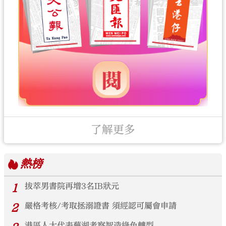
了解更多
熱榜
1
拔萃男書院再增3名IB狀元
2
嚴格考核/考取拯溺證書 須經認可屬會申請
港區人大代表蕪湖考察智造綠色轉型