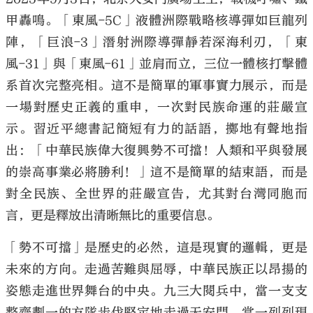
甲轟鳴。「東風-5C」液體洲際戰略核導彈如巨龍列
陣，「巨浪-3」潛射洲際導彈靜若深海利刃，「東
風-31」與「東風-61」並肩而立，三位一體核打擊體
系首次完整亮相。這不是簡單的軍事實力展示，而是
大公文匯
一場對歷史正義的重申，一次對民族命運的莊嚴宣
示。習近平總書記簡短有力的話語，擲地有聲地指
出：「中華民族偉大復興勢不可擋！人類和平與發展
的崇高事業必將勝利！」這不是簡單的結束語，而是
對全民族、全世界的莊嚴宣告，尤其對台灣同胞而
言，更是釋放出清晰無比的重要信息。
「勢不可擋」是歷史的必然，這是現實的邏輯，更是
未來的方向。走過苦難與屈辱，中華民族正以昂揚的
姿態走進世界舞台的中央。九三大閱兵中，當一支支
整齊劃一的方隊步伐堅定地走過天安門，當一列列現