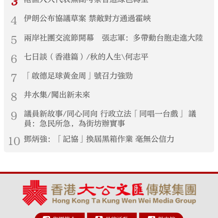
3
4
伊朗公布協議草案 禁敵對方通過霍峽
5
兩岸社團交流節開幕 張志軍：多帶動台胞走進大陸
6
七日談（香港篇）/秋的人生\何志平
7
「啟德足球黃金周」號召力強勁
8
井水集/闖出新未來
9
議員新故事/同心同向 行政立法「同唱一台戲」 議
員：急民所急，為街坊辦實事
10
鄧炳強：「記協」換屆黑箱作業 毫無公信力