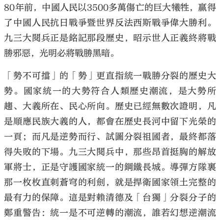
80年前，中國人民以3500多萬傷亡的巨大犧牲，贏得
了中國人民抗日戰爭暨世界反法西斯戰爭偉大勝利。
九三大閱兵正是銘記那段歷史，昭示世人正義終將戰
勝邪惡，光明必將戰勝黑暗。
「勢不可擋」的「勢」更直指統一戰勝分裂的歷史大
勢。國家統一的大勢符合人類歷史潮流，是大勢所
趨、大義所在、民心所向。歷史已經無數次證明，凡
是順應民族大義的人，都會在歷史長河中留下光榮的
一頁；而凡是逆勢而行、試圖分裂祖國者，最終都落
得失敗的下場。九三大閱兵中，那些昂首挺胸的解放
軍將士，正是守護國家統一的鋼鐵長城。導彈方隊裏
那一枚枚直刺蒼穹的利劍，就是捍衛國家領土完整的
最有力的保障。這是對賴清德及「台獨」分裂分子的
鄭重警告：統一是不可逆轉的潮流，誰若幻想逆潮流