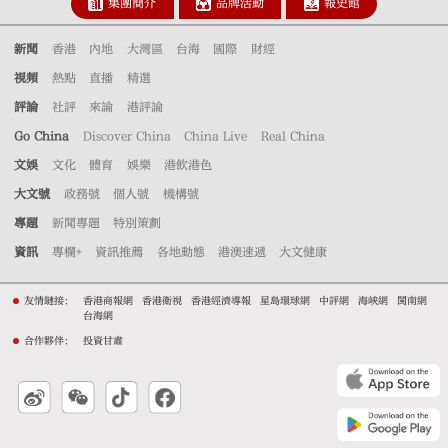
集團簡介
品牌活動
報史館
新聞
香港
內地
大灣區
台海
國際
財經
視頻
熱點
直播
精選
評論
社評
來論
港評論
Go China
Discover China
China Live
Real China
文娛
文化
體育
娛樂
港飲港色
大文號
政務號
個人號
機構號
專題
新聞專題
特別策劃
資訊
專欄+
資訊推薦
各地動態
港澳速遞
大文健康
友情鏈接：
香港商報網
香港衛視
香港經濟導報
星島環球網
中評網
海峽網
閩南網
台海網
合作夥伴：
投資甘肅