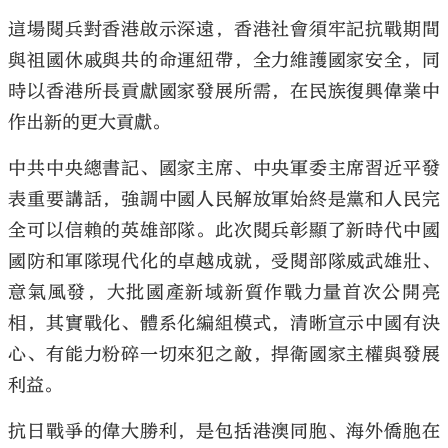
這場閱兵對香港啟示深遠，香港社會須牢記抗戰期間
與祖國休戚與共的命運紐帶，全力維護國家安全，同
時以香港所長貢獻國家發展所需，在民族復興偉業中
作出新的更大貢獻。
大公文匯
中共中央總書記、國家主席、中央軍委主席習近平發
表重要講話，強調中國人民解放軍始終是黨和人民完
全可以信賴的英雄部隊。此次閱兵彰顯了新時代中國
國防和軍隊現代化的卓越成就，受閱部隊威武雄壯、
意氣風發，大批國產新域新質作戰力量首次公開亮
相，其實戰化、體系化編組模式，清晰宣示中國有決
心、有能力粉碎一切來犯之敵，捍衛國家主權與發展
利益。
抗日戰爭的偉大勝利，是包括港澳同胞、海外僑胞在