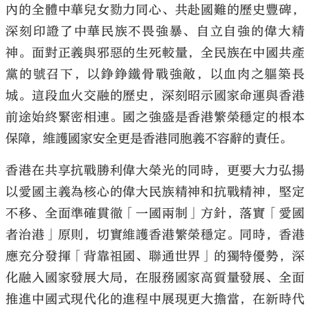
內的全體中華兒女勠力同心、共赴國難的歷史豐碑，
深刻印證了中華民族不畏強暴、自立自強的偉大精
神。面對正義與邪惡的生死較量，全民族在中國共產
黨的號召下，以錚錚鐵骨戰強敵，以血肉之軀築長
城。這段血火交融的歷史，深刻昭示國家命運與香港
前途始終緊密相連。國之強盛是香港繁榮穩定的根本
保障，維護國家安全更是香港同胞義不容辭的責任。
香港在共享抗戰勝利偉大榮光的同時，更要大力弘揚
以愛國主義為核心的偉大民族精神和抗戰精神，堅定
不移、全面準確貫徹「一國兩制」方針，落實「愛國
者治港」原則，切實維護香港繁榮穩定。同時，香港
應充分發揮「背靠祖國、聯通世界」的獨特優勢，深
化融入國家發展大局，在服務國家高質量發展、全面
推進中國式現代化的進程中展現更大擔當，在新時代