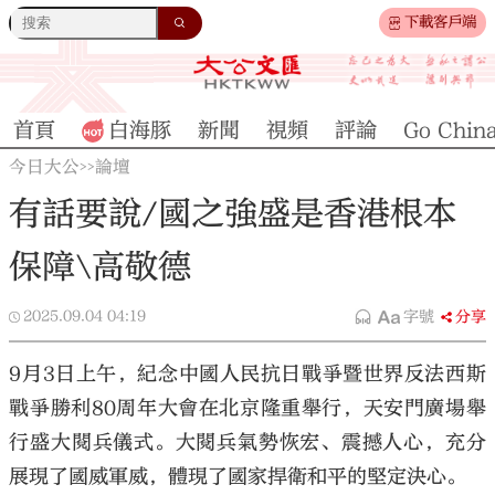
下載客戶端
首頁
白海豚
新聞
視頻
評論
Go Chin
今日大公
論壇
>>
有話要說/國之強盛是香港根本
保障\高敬德
2025.09.04
04:19
字號
分享
9月3日上午，紀念中國人民抗日戰爭暨世界反法西斯
戰爭勝利80周年大會在北京隆重舉行，天安門廣場舉
行盛大閱兵儀式。大閱兵氣勢恢宏、震撼人心，充分
展現了國威軍威，體現了國家捍衛和平的堅定決心。