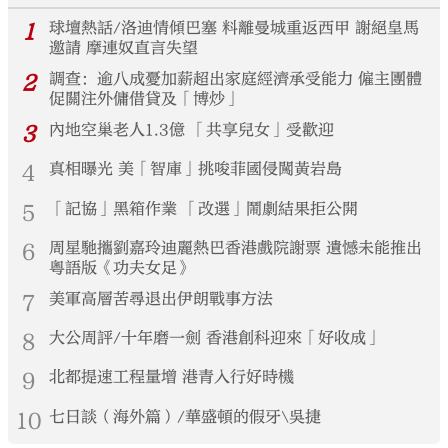
1
球壇熱話/洛迪情傾巴塞 料離曼城重返西甲 謝絕皇馬
邀請 摩連奴直言失望
2
調查：逾八成憂加薪超出家庭經濟承受能力 僱主團體
促關注外傭借貸及「博炒」
3
內地空巢老人1.3億 「共享兒女」受歡迎
4
真相曝光 美「智庫」挑唆菲國侵闖黃岩島
5
「記協」黑箱作業 「改選」鬧劇結果拒公開
6
周星馳攜劉嘉玲迪麗熱巴香港戲院謝票 遺憾未能推出
粵語版《功夫女足》
7
美軍高層苦尋退出伊朗戰事方法
8
大公周評/十年磨一劍 香港創科迎來「好收成」
9
北都提速工程量增 港青入行好時機
10
七日談（海外篇）/華盛頓的假牙\吳捷