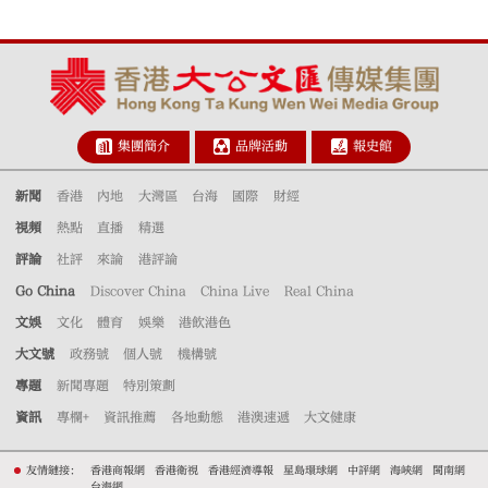
集團簡介
品牌活動
報史館
新聞
香港
內地
大灣區
台海
國際
財經
視頻
熱點
直播
精選
評論
社評
來論
港評論
Go China
Discover China
China Live
Real China
文娛
文化
體育
娛樂
港飲港色
大文號
政務號
個人號
機構號
專題
新聞專題
特別策劃
資訊
專欄+
資訊推薦
各地動態
港澳速遞
大文健康
友情鏈接：
香港商報網
香港衛視
香港經濟導報
星島環球網
中評網
海峽網
閩南網
台海網