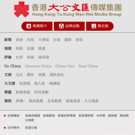
集團簡介
品牌活動
報史館
新聞
香港
內地
大灣區
台海
國際
財經
視頻
熱點
直播
精選
評論
社評
來論
港評論
Go China
Discover China
China Live
Real China
文娛
文化
體育
娛樂
港飲港色
大文號
政務號
個人號
機構號
專題
新聞專題
特別策劃
資訊
專欄+
資訊推薦
各地動態
港澳速遞
大文健康
友情鏈接：
香港商報網
香港衛視
香港經濟導報
星島環球網
中評網
海峽網
閩南網
台海網
合作夥伴：
投資甘肅