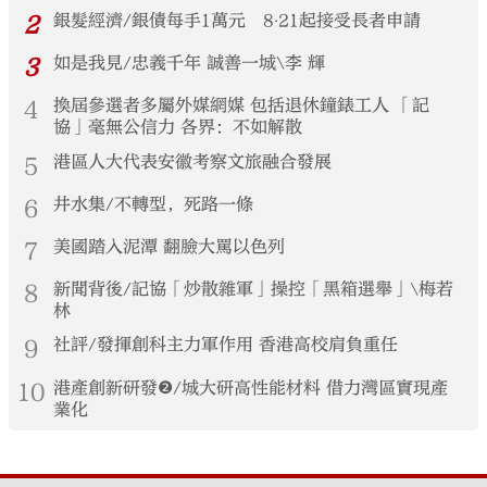
2
銀髮經濟/銀債每手1萬元 8‧21起接受長者申請
3
如是我見/忠義千年 誠善一城\李 輝
4
換屆參選者多屬外媒網媒 包括退休鐘錶工人 「記
協」毫無公信力 各界：不如解散
5
港區人大代表安徽考察文旅融合發展
6
井水集/不轉型，死路一條
7
美國踏入泥潭 翻臉大罵以色列
8
新聞背後/記協「炒散雜軍」操控「黑箱選舉」\梅若
林
9
社評/發揮創科主力軍作用 香港高校肩負重任
10
港產創新研發❷/城大研高性能材料 借力灣區實現產
業化