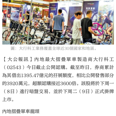
大公文匯
圖：大行科工業務覆蓋全球近30個國家和地區。
【大公報訊】內地最大摺疊單車製造商大行科工
（02543）今日截止公開認購。截至昨日，券商累計
為其借出1395.47億元的孖展額度，相比公開發售部分
的3920萬元，超額認購接近3600倍。該股將於下周一
（8日）進行暗盤交易，並於下周二（9日）正式掛牌
上市。
內地摺疊單車龍頭