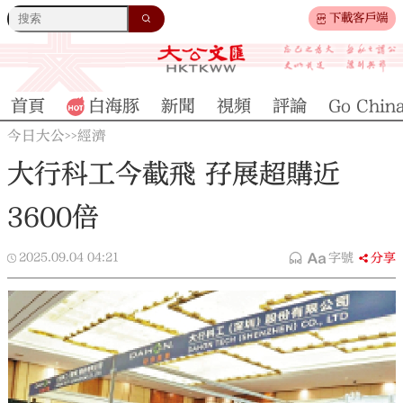
下載客戶端
首頁
白海豚
新聞
視頻
評論
Go Chin
今日大公
經濟
>>
大行科工今截飛 孖展超購近
3600倍
2025.09.04
04:21
字號
分享