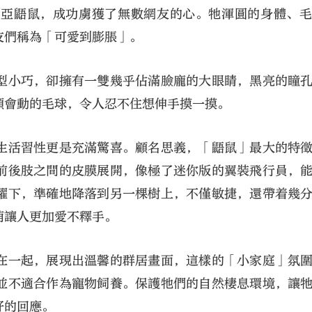
利亞鼯鼠，成功虜獲了無數網友的心。牠渾圓的身體、
友們稱為「可愛到膨脹」。
型小巧，卻擁有一雙幾乎佔滿臉龐的大眼睛，黑亮的瞳
顆會動的毛球，令人忍不住想伸手摸一摸。
大公文匯
生活習性更是充滿驚喜。顧名思義，「鼯鼠」最大的特
前後肢之間的皮膜展開，像極了迷你版的翼裝飛行員，
躍下，準確地降落到另一棵樹上，不僅敏捷，還帶着幾
萌讓人更加愛不釋手。
在一起，展現出溫馨的群居畫面，這樣的「小家庭」氛
並不適合作為寵物飼養。保護牠們的自然棲息環境，讓
好的回應。