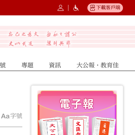
下載客戶端
號
專題
資訊
大公報·教育佳
字號