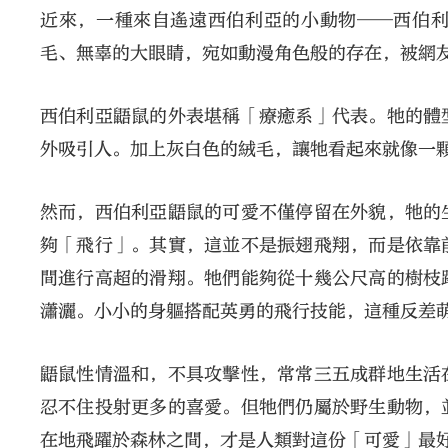
近來，一種來自遙遠西伯利亞的小動物──西伯
毛、無辜的大眼睛，宛如動漫角色般的存在，被網
西伯利亞鼯鼠的外表堪稱「療癒系」代表。牠的體
外吸引人。加上灰白色的絨毛，讓牠看起來就像一
然而，西伯利亞鼯鼠的可愛不僅停留在外貌，牠的
夠「飛行」。其實，這並不是振翅飛翔，而是依靠
間進行高超的滑翔。牠們能夠從十幾公尺高的樹枝
瀟灑。小小的身軀搭配英勇的飛行技能，這種反差
鼯鼠性情溫和，不具攻擊性，常常三五成群地生活
忍不住投射更多的喜愛。但牠們仍屬於野生動物，
在地飛躍於森林之間，才是人類對這份「可愛」最