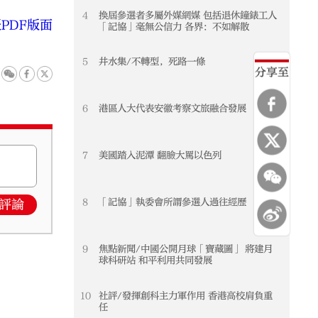
4
換屆參選者多屬外媒網媒 包括退休鐘錶工人
PDF版面
「記協」毫無公信力 各界：不如解散
5
井水集/不轉型，死路一條
分享至
6
港區人大代表安徽考察文旅融合發展
7
美國踏入泥潭 翻臉大罵以色列
8
「記協」執委會所謂參選人過往經歷
評論
9
焦點新聞/中國公開月球「寶藏圖」 將建月
球科研站 和平利用共同發展
10
社評/發揮創科主力軍作用 香港高校肩負重
任