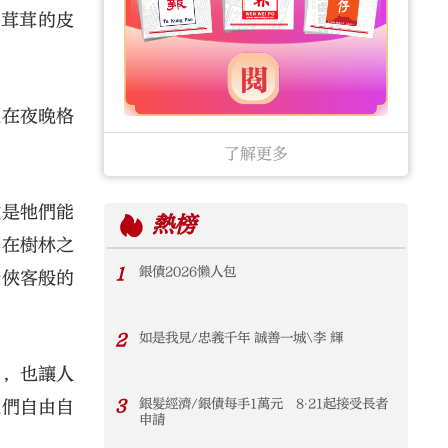
毛茸茸的皮
孔在夜晚格
了解更多
徵是牠們能
熱榜
能在樹林之
1
銀債2026懶人包
分俠客般的
2
如是我見/忠義千年 誠善一城\李 輝
圍，也讓人
3
銀髮經濟/銀債每手1萬元 8‧21起接受長者
牠們自由自
申請