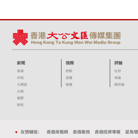
新聞
視頻
評論
香港
熱點
社評
內地
直播
來論
大灣區
精選
港評論
台海
國際
財經
友情鏈接：
香港商報網
香港衛視
香港經濟導報
星島環