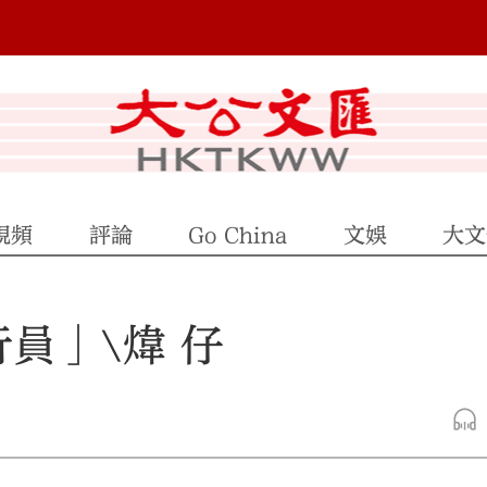
視頻
評論
Go China
文娛
大文
員」\煒 仔