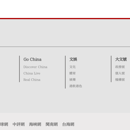
Go China
文娛
大文號
Discover China
文化
政務號
China Live
體育
個人號
Real China
娛樂
機構號
港飲港色
球網
中評網
海峽網
閩南網
台海網