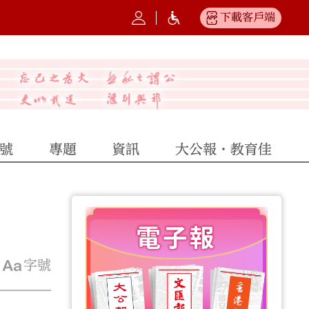
下載客戶端
號
專題
資訊
大公報·教育佳
字號