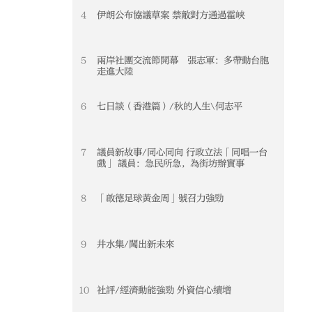
4
伊朗公布協議草案 禁敵對方通過霍峽
5
兩岸社團交流節開幕 張志軍：多帶動台胞
走進大陸
6
七日談（香港篇）/秋的人生\何志平
7
議員新故事/同心同向 行政立法「同唱一台
戲」 議員：急民所急，為街坊辦實事
8
「啟德足球黃金周」號召力強勁
9
井水集/闖出新未來
10
社評/經濟動能強勁 外資信心續增