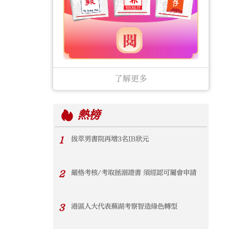
了解更多
熱榜
1
拔萃男書院再增3名IB狀元
2
嚴格考核/考取拯溺證書 須經認可屬會申請
3
港區人大代表蕪湖考察智造綠色轉型