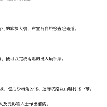
道，倡議發展沙頭角。
角河的旅檢大樓，布置各自旅檢查驗通道。
份，便可以完成兩地的出入境手續。
區域，包括沙頭角公路、蓮麻坑路及山咀村路一帶。
權人及受影響人士作出補償。