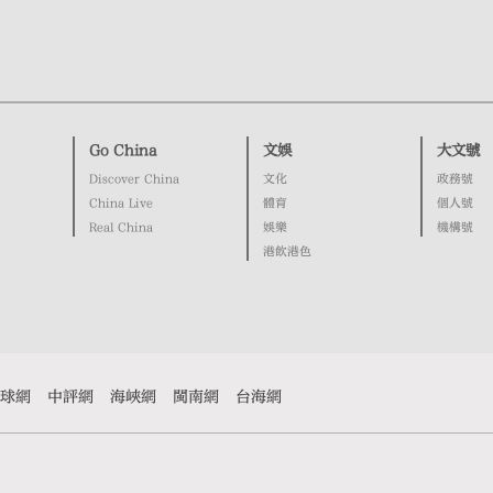
Go China
文娛
大文號
Discover China
文化
政務號
China Live
體育
個人號
Real China
娛樂
機構號
港飲港色
球網
中評網
海峽網
閩南網
台海網