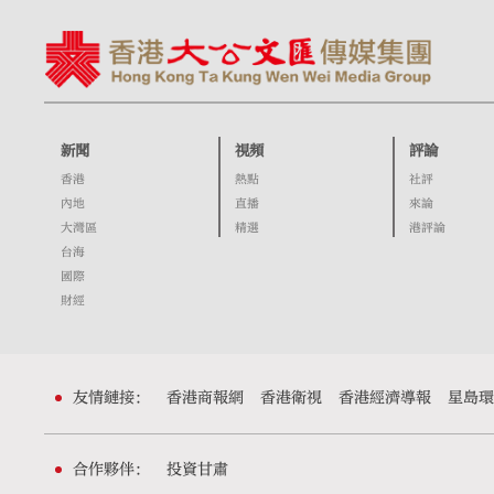
新聞
視頻
評論
香港
熱點
社評
內地
直播
來論
大灣區
精選
港評論
台海
國際
財經
友情鏈接：
香港商報網
香港衛視
香港經濟導報
星島環
合作夥伴：
投資甘肅