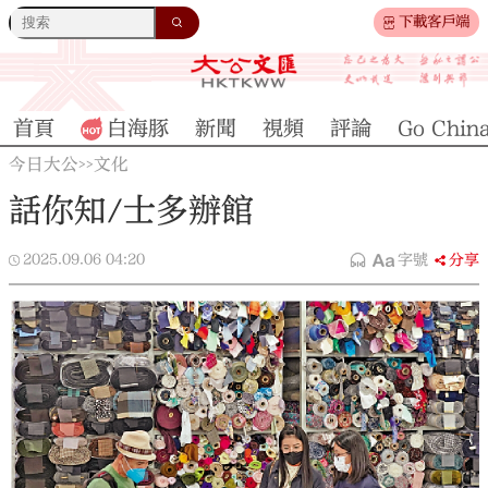
下載客戶端
首頁
白海豚
新聞
視頻
評論
Go Chin
今日大公
文化
>>
話你知/士多辦館
2025.09.06
04:20
字號
分享