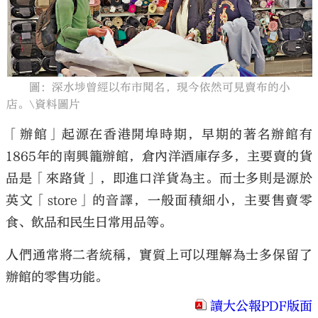
圖：深水埗曾經以布市聞名，現今依然可見賣布的小
大公文匯
店。\資料圖片
「辦館」起源在香港開埠時期，早期的著名辦館有
1865年的南興籠辦館，倉內洋酒庫存多，主要賣的貨
品是「來路貨」，即進口洋貨為主。而士多則是源於
英文「store」的音譯，一般面積細小，主要售賣零
食、飲品和民生日常用品等。
人們通常將二者統稱，實質上可以理解為士多保留了
辦館的零售功能。
讀大公報PDF版面