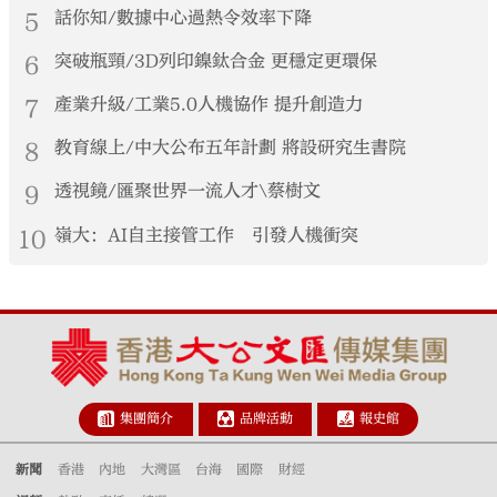
5
話你知/數據中心過熱令效率下降
6
突破瓶頸/3D列印鎳鈦合金 更穩定更環保
7
產業升級/工業5.0人機協作 提升創造力
8
教育線上/中大公布五年計劃 將設研究生書院
9
透視鏡/匯聚世界一流人才\蔡樹文
10
嶺大：AI自主接管工作 引發人機衝突
集團簡介
品牌活動
報史館
新聞
香港
內地
大灣區
台海
國際
財經