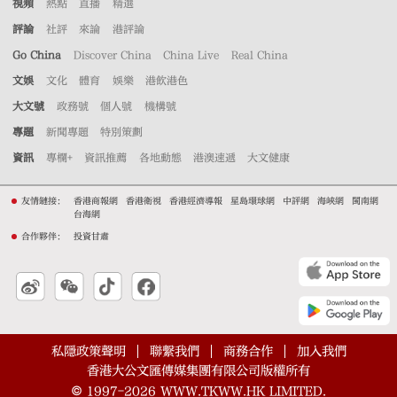
視頻
熱點
直播
精選
評論
社評
來論
港評論
Go China
Discover China
China Live
Real China
文娛
文化
體育
娛樂
港飲港色
大文號
政務號
個人號
機構號
專題
新聞專題
特別策劃
資訊
專欄+
資訊推薦
各地動態
港澳速遞
大文健康
友情鏈接：
香港商報網
香港衛視
香港經濟導報
星島環球網
中評網
海峽網
閩南網
台海網
合作夥伴：
投資甘肅
私隱政策聲明
聯繫我們
商務合作
加入我們
香港大公文匯傳媒集團有限公司版權所有
©
1997-2026
WWW.TKWW.HK LIMITED.