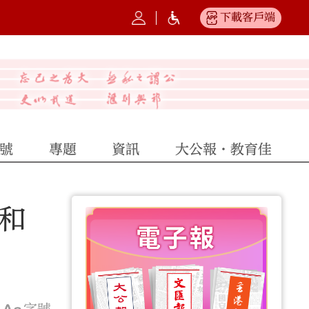
下載客戶端
號
專題
資訊
大公報·教育佳
和