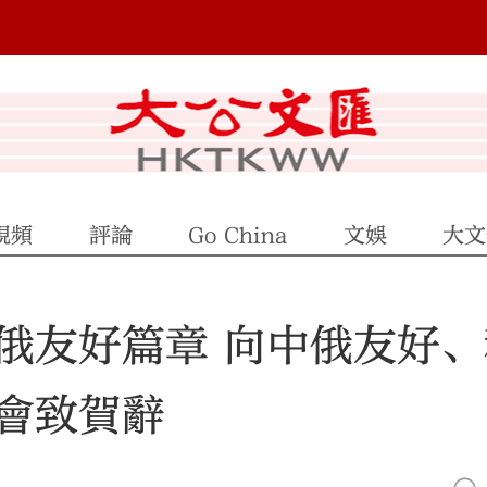
視頻
評論
Go China
文娛
大文
俄友好篇章 向中俄友好、
會致賀辭