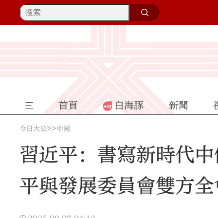
首頁
白海豚
新聞
>>
今日大公
中國
習近平：書寫新時代中
平與發展委員會雙方全