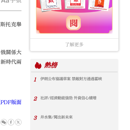
字號
沃斯托克舉
了解更多
中俄關係大
寫新時代兩
熱榜
1
伊朗公布協議草案 禁敵對方通過霍峽
2
社評/經濟動能強勁 外資信心續增
PDF版面
3
井水集/闖出新未來