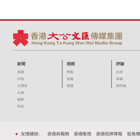
新聞
視頻
評論
香港
熱點
社評
內地
直播
來論
大灣區
精選
港評論
台海
國際
財經
友情鏈接：
香港商報網
香港衛視
香港經濟導報
星島環