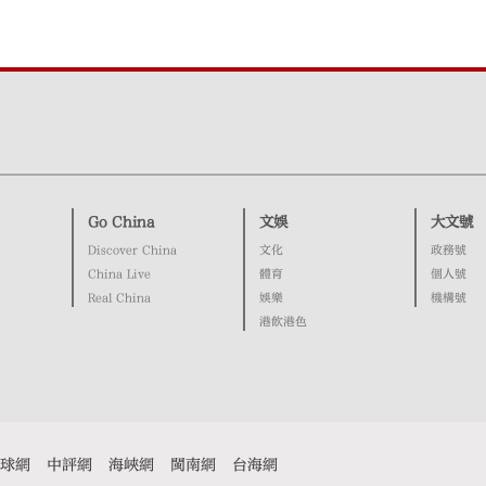
Go China
文娛
大文號
Discover China
文化
政務號
China Live
體育
個人號
Real China
娛樂
機構號
港飲港色
球網
中評網
海峽網
閩南網
台海網