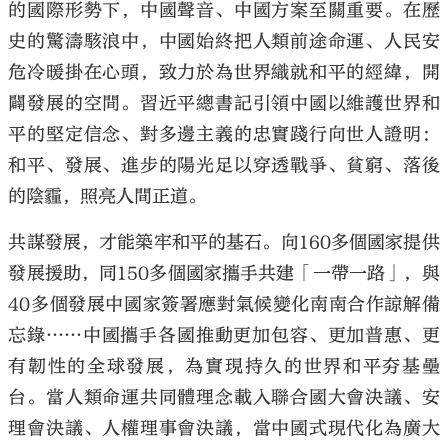
的國際形勢下，中國聲音、中國方案至關重要。在歷
史的驚濤駭浪中，中國始終把人類前途命運、人民安
危冷暖掛在心頭，致力於為世界織就和平的經緯，開
闢發展的空間。習近平總書記引領中國以維護世界和
平的堅定信念、對多邊主義的忠實踐行向世人證明：
和平、發展、進步的陽光足以穿透戰爭、貧窮、落後
的陰霾，照亮人間正道。
共謀發展，才能築牢和平的基石。向160多個國家提供
發展援助，同150多個國家攜手共建「一帶一路」，與
40多個發展中國家簽署應對氣候變化南南合作諒解備
忘錄……中國攜手各國推動更加包容、更加普惠、更
有韌性的全球發展，為實現持久的世界和平夯基壘
台。當人類命運共同體理念載入聯合國大會決議、安
理會決議、人權理事會決議，當中國式現代化為廣大