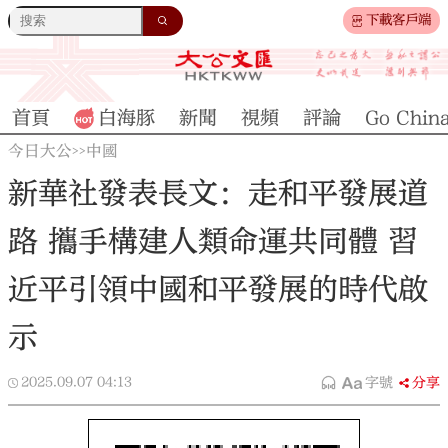
下載客戶端
首頁
白海豚
新聞
視頻
評論
Go Chin
今日大公
中國
>>
新華社發表長文：走和平發展道
路 攜手構建人類命運共同體 習
近平引領中國和平發展的時代啟
示
2025.09.07
04:13
字號
分享