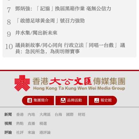
7
鄧炳強：「記協」換屆黑箱作業 毫無公信力
8
「啟德足球黃金周」號召力強勁
9
井水集/闖出新未來
10
議員新故事/同心同向 行政立法「同唱一台戲」 議
員：急民所急，為街坊辦實事
集團簡介
品牌活動
報史館
新聞
香港
內地
大灣區
台海
國際
財經
視頻
熱點
直播
精選
評論
社評
來論
港評論