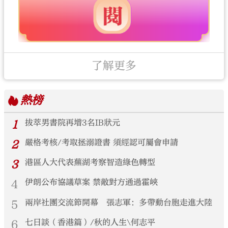
了解更多
熱榜
1
拔萃男書院再增3名IB狀元
2
嚴格考核/考取拯溺證書 須經認可屬會申請
3
港區人大代表蕪湖考察智造綠色轉型
4
伊朗公布協議草案 禁敵對方通過霍峽
5
兩岸社團交流節開幕 張志軍：多帶動台胞走進大陸
6
七日談（香港篇）/秋的人生\何志平