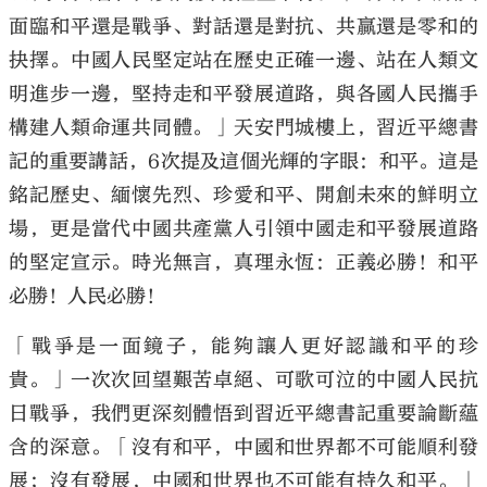
面臨和平還是戰爭、對話還是對抗、共贏還是零和的
抉擇。中國人民堅定站在歷史正確一邊、站在人類文
明進步一邊，堅持走和平發展道路，與各國人民攜手
構建人類命運共同體。」天安門城樓上，習近平總書
記的重要講話，6次提及這個光輝的字眼：和平。這是
銘記歷史、緬懷先烈、珍愛和平、開創未來的鮮明立
場，更是當代中國共產黨人引領中國走和平發展道路
的堅定宣示。時光無言，真理永恆：正義必勝！和平
必勝！人民必勝！
「戰爭是一面鏡子，能夠讓人更好認識和平的珍
貴。」一次次回望艱苦卓絕、可歌可泣的中國人民抗
日戰爭，我們更深刻體悟到習近平總書記重要論斷蘊
含的深意。「沒有和平，中國和世界都不可能順利發
展；沒有發展，中國和世界也不可能有持久和平。」