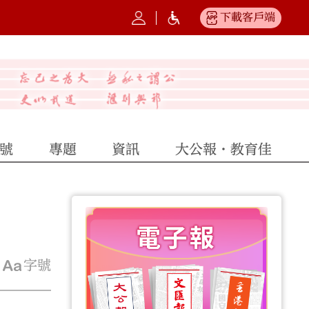
下載客戶端
號
專題
資訊
大公報·教育佳
字號