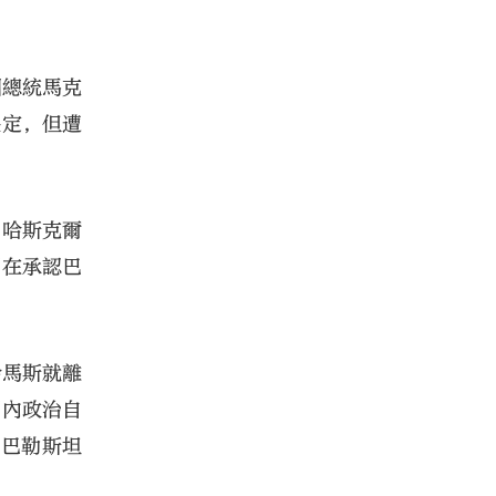
國總統馬克
決定，但遭
。哈斯克爾
國在承認巴
哈馬斯就離
國內政治自
認巴勒斯坦