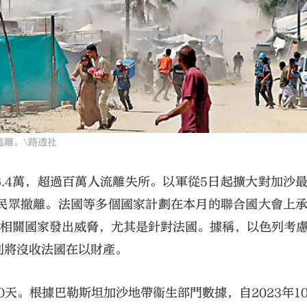
離。\路透社
6.4萬，超過百萬人流離失所。以軍從5日起擴大對加沙
民眾撤離。法國等多個國家計劃在本月的聯合國大會上
對相關國家發出威脅，尤其是針對法國。據稱，以色列考
列將沒收法國在以財產。
0天。根據巴勒斯坦加沙地帶衞生部門數據，自2023年1