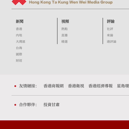
新聞
視頻
評論
香港
熱點
社評
內地
直播
來論
大灣區
精選
港評論
台海
國際
財經
友情鏈接：
香港商報網
香港衛視
香港經濟導報
星島環
合作夥伴：
投資甘肅