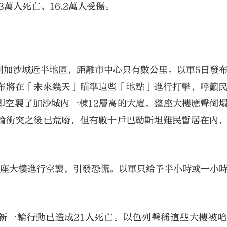
萬人死亡、16.2萬人受傷。
制加沙城近半地區，距離市中心只有數公里。以軍5日發
布將在「未來幾天」瞄準這些「地點」進行打擊，呼籲
即空襲了加沙城內一棟12層高的大廈，整座大樓應聲倒
輪衝突之後已荒廢，但有數十戶巴勒斯坦難民暫居在內
兩座大樓進行空襲，引發恐慌。以軍只給予半小時或一小
新一輪行動已造成21人死亡。以色列聲稱這些大樓被