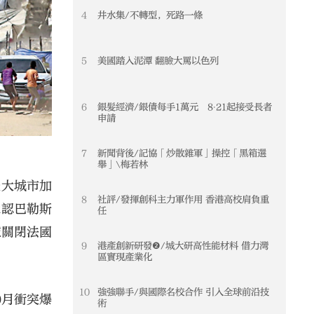
4
井水集/不轉型，死路一條
5
美國踏入泥潭 翻臉大罵以色列
6
銀髮經濟/銀債每手1萬元 8‧21起接受長者
申請
7
新聞背後/記協「炒散雜軍」操控「黑箱選
舉」\梅若林
最大城市加
8
社評/發揮創科主力軍作用 香港高校肩負重
承認巴勒斯
任
慮關閉法國
9
港產創新研發❷/城大研高性能材料 借力灣
區實現產業化
10
強強聯手/與國際名校合作 引入全球前沿技
0月衝突爆
術