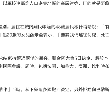
，以軍接連轟炸人口密集地區的高層建築，目的就是要
差別。居住在城內難民帳篷的48歲居民穆什塔哈說：「
」他20歲的女兒薩米亞表示，「無論我們逃往何處，死
求結束持續近兩年的衝突。聯合國大會5日決定，將於本
別國際會議。屆時，包括法國、加拿大、澳洲、比利時
動作」不斷，私下脅迫多國撤回決定，另外拒絕向巴勒