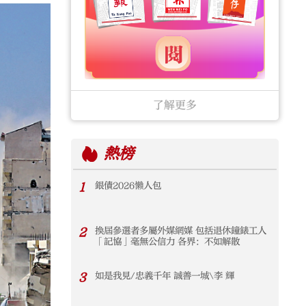
了解更多
熱榜
1
銀債2026懶人包
2
換屆參選者多屬外媒網媒 包括退休鐘錶工人
「記協」毫無公信力 各界：不如解散
3
如是我見/忠義千年 誠善一城\李 輝