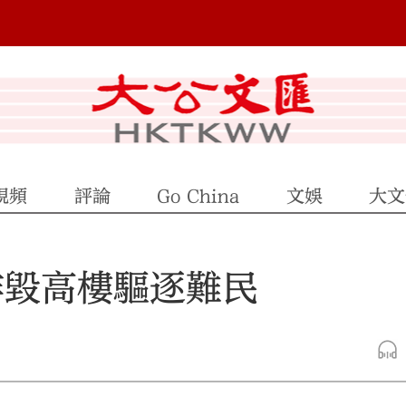
視頻
評論
Go China
文娛
大文
炸毀高樓驅逐難民