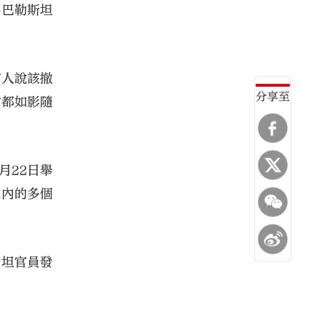
將巴勒斯坦
有人說該撤
分享至
亡都如影隨
月22日舉
在內的多個
斯坦官員發