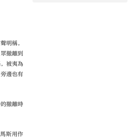
布聲明稱，
民眾撤離到
塌，被夷為
，旁邊也有
時的撤離時
哈馬斯用作