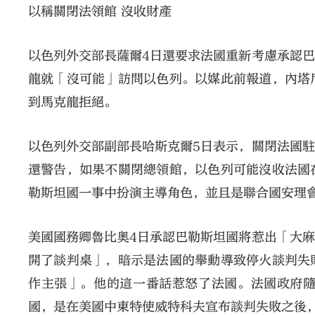
以稱關閉法領館 沒收財產
以色列外交部長薩爾4日還要求法國重新考慮承認
龍就「沒可能」訪問以色列。以媒此前報道，內塔
到馬克龍拒絕。
以色列外交部副部長哈斯克爾5日表示，關閉法國
還警告，如果不關閉總領館，以色列可能沒收法國
勒斯坦國一事中扮演主導角色，並且是聯合國安理
美國國務卿魯比奧4日承認巴勒斯坦國將惹出「大
開了談判桌」，暗示是法國的舉動導致停火談判失
作主張」。他的這一番話惹怒了法國。法國政府
國，是在美國中東特使威特科夫宣布談判失敗之