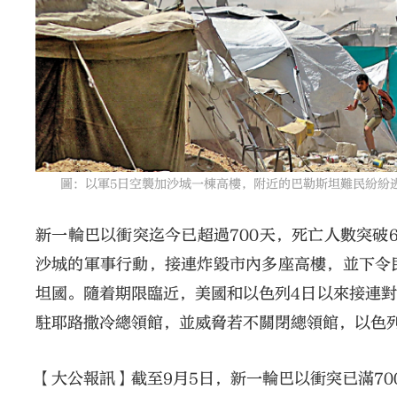
圖：以軍5日空襲加沙城一棟高樓，附近的巴勒斯坦難民紛紛逃
新一輪巴以衝突迄今已超過700天，死亡人數突破
沙城的軍事行動，接連炸毀市內多座高樓，並下令
坦國。隨着期限臨近，美國和以色列4日以來接連
駐耶路撒冷總領館，並威脅若不關閉總領館，以色
【大公報訊】截至9月5日，新一輪巴以衝突已滿70