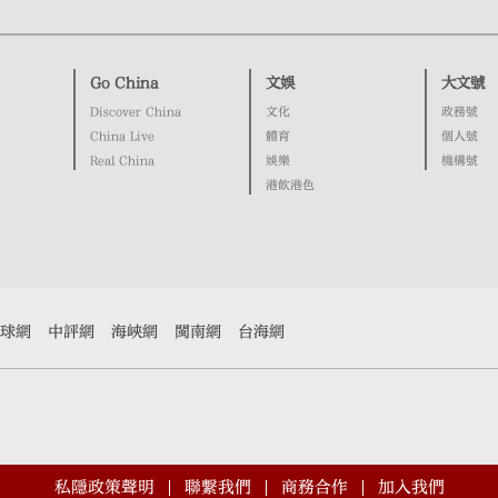
Go China
文娛
大文號
Discover China
文化
政務號
China Live
體育
個人號
Real China
娛樂
機構號
港飲港色
球網
中評網
海峽網
閩南網
台海網
私隱政策聲明
聯繫我們
商務合作
加入我們