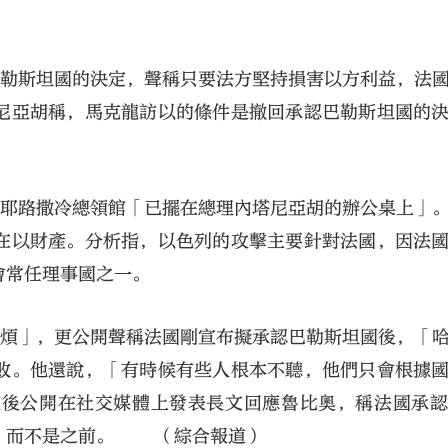
巴勒斯坦國的決定，聲稱只要法方堅持損害以方利益，法
尼亞胡稱，馬克龍訪以的條件是撤回承認巴勒斯坦國的
駐耶路撒冷總領館「已擺在總理內塔尼亞胡的辦公桌上」
在以財產。分析指，以色列的攻擊主要針對法國，因法
會常任理事國之一。
麻煩」，更公開聲稱法國剛宣布擬承認巴勒斯坦國後，「
敗。他還說，「有時候有些人根本不聽，他們只會根據
隨後公開在社交媒體上發表長文回應魯比奧，稱法國承
後，而不是之前。 （綜合報道）