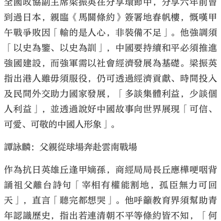
全國政協副主席梁振英在分享環節中，分享六年前曾
到過日本，親臨《馬關條約》簽署地春帆樓，慨嘆甲
午戰爭敗因「輸的是人心，非裝備不足」。他強調須
「以史為鑒、以史為訓」，中國要持續和平必須推進
強國建設，而強軍需以社會經濟發展為基礎。梁振英
指出港人雖毋須服役，仍可透過經濟貢獻、時間投入
及民間外交助力國家發展，「多談集體利益，少談個
人利益」，並透過說好中國故事向世界展現「可信、
可愛、可敬的中國人形象」。
譚詠麟：父親從球場奔赴雲南戰場
作為抗日英雄丘逢甲嫡孫，商經局局長丘應樺哽咽背
誦祖父離台詩句「宰相有權能割地，孤臣無力可回
天」，直言「聽完都想哭」。他呼籲教育界須幫助青
年認識歷史，指出若連清朝不平等條約皆不知，「何