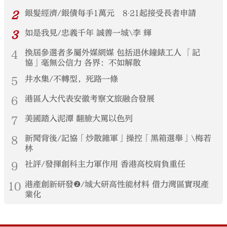
2
銀髮經濟/銀債每手1萬元 8‧21起接受長者申請
3
如是我見/忠義千年 誠善一城\李 輝
4
換屆參選者多屬外媒網媒 包括退休鐘錶工人 「記
協」毫無公信力 各界：不如解散
5
井水集/不轉型，死路一條
6
港區人大代表安徽考察文旅融合發展
7
美國踏入泥潭 翻臉大罵以色列
8
新聞背後/記協「炒散雜軍」操控「黑箱選舉」\梅若
林
9
社評/發揮創科主力軍作用 香港高校肩負重任
10
港產創新研發❷/城大研高性能材料 借力灣區實現產
業化