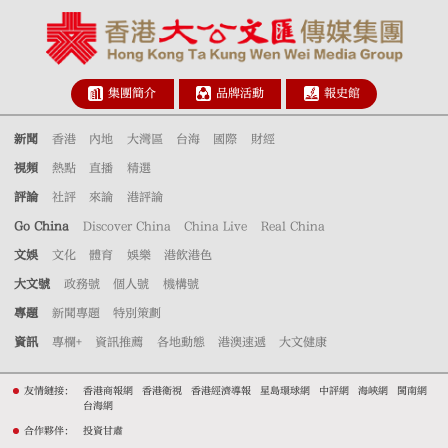
集團簡介
品牌活動
報史館
新聞
香港
內地
大灣區
台海
國際
財經
視頻
熱點
直播
精選
評論
社評
來論
港評論
Go China
Discover China
China Live
Real China
文娛
文化
體育
娛樂
港飲港色
大文號
政務號
個人號
機構號
專題
新聞專題
特別策劃
資訊
專欄+
資訊推薦
各地動態
港澳速遞
大文健康
友情鏈接：
香港商報網
香港衛視
香港經濟導報
星島環球網
中評網
海峽網
閩南網
台海網
合作夥伴：
投資甘肅