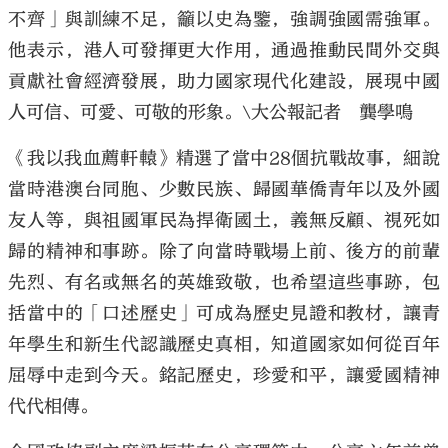
不齊」與訓練不足，籲以史為鑒，強調強國需強軍。
他表示，港人可發揮更大作用，通過推動民間外交與
貢獻社會經濟發展，助力國家現代化建設，展現中國
人可信、可愛、可敬的形象。\大公報記者 龔學鳴
《我以我血薦軒轅》精選了當中28個抗戰故事，細說
當時港澳台同胞、少數民族、歸國華僑青年以及外國
友人等，與祖國軍民為捍衛國土，義無反顧、視死如
歸的精神和事跡。除了向當時戰場上前、後方的前輩
先烈、有名或無名的英雄致敬，也希望這些事跡，包
括當中的「口述歷史」可成為歷史見證和教材，讓青
年學生和新生代認識歷史真相，知道國家如何從百年
屈辱中走到今天。銘記歷史，珍愛和平，讓愛國精神
代代相傳。