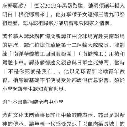
來歸屬感？」更以2019年黑暴為鑒，強調須讓年輕人
明白「根從哪裏來」。他分享帶子女返鄉三跪九叩祭
祖經歷，認為認祖歸宗方能培育報效國家之情懷。
著名藝人譚詠麟回憶父親譚江柏從球場奔赴雲南戰場
的經歷。譚江柏擔任華僑第十二運輸大隊隊長，並訓
練「南洋華僑機工回國服務團」（南僑機工）用槍和
駕駛卡車。譚詠麟憶述父親曾與日軍生死搏鬥，當時
「不是你死就是我亡」。他以足球青訓比喻青年教
育，指底層基礎不牢便易受外部虛假信息影響，須從
小學起讓學生認知真實世界。
逾千本書將捐贈全港中小學
紫荊文化集團董事長許正中致辭時表示，該書是對精
神的傳承，讓年輕一代感受先烈「以血肉築長城」的