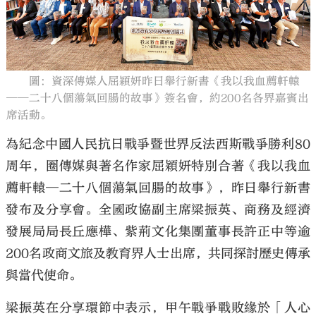
圖：資深傳媒人屈穎妍昨日舉行新書《我以我血薦軒轅
大公文匯
──二十八個蕩氣回腸的故事》簽名會，約200名各界嘉賓出
席活動。
為紀念中國人民抗日戰爭暨世界反法西斯戰爭勝利80
周年，圈傳媒與著名作家屈穎妍特別合著《我以我血
薦軒轅─二十八個蕩氣回腸的故事》，昨日舉行新書
發布及分享會。全國政協副主席梁振英、商務及經濟
發展局局長丘應樺、紫荊文化集團董事長許正中等逾
200名政商文旅及教育界人士出席，共同探討歷史傳承
與當代使命。
梁振英在分享環節中表示，甲午戰爭戰敗緣於「人心