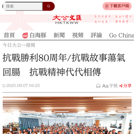
下載客戶端
首頁
白海豚
新聞
視頻
評論
Go Chin
今日大公
港聞
>>
抗戰勝利80周年/抗戰故事蕩氣
回腸 抗戰精神代代相傳
2025.09.07
04:23
字號
分享