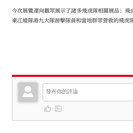
今次展覽還向觀眾展示了諸多飛虎隊相關展品：飛虎
東江縱隊港九大隊游擊隊員和當地群眾營救的飛虎