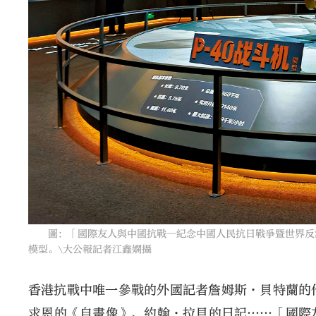
圖：「國際友人與中國抗戰─紀念中國人民抗日戰爭暨世界反法西
模型。\大公報記者江鑫嫻攝
香港抗戰中唯一參戰的外國記者詹姆斯·貝特蘭的
求恩的《自畫像》、約翰·拉貝的日記……「國際