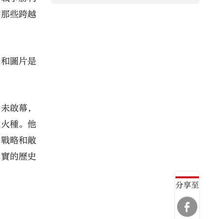
中那些跨越
品和圖片是
尚未啟幕，
鍵火種。他
、戰略和敵
真實的歷史
分享至