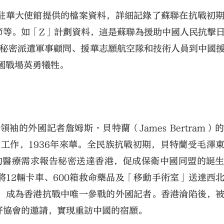
駐華大使館提供的檔案資料，詳細記錄了蘇聯在抗戰初
節等。如「Z」計劃資料，這是蘇聯為援助中國人民抗擊
先後秘密派遣軍事顧問、援華志願航空隊和技術人員到中國
中國戰場英勇犧牲。
的外國記者詹姆斯·貝特蘭（James Bertram）
》工作，1936年來華。全民族抗戰初期，貝特蘭受毛澤
付的醫療需求報告秘密送達香港，促成保衛中國同盟的誕
12輛卡車、600箱救命藥品及「移動手術室」送達西
，成為香港抗戰中唯一參戰的外國記者。香港淪陷後，
友好協會的邀請，實現重訪中國的宿願。