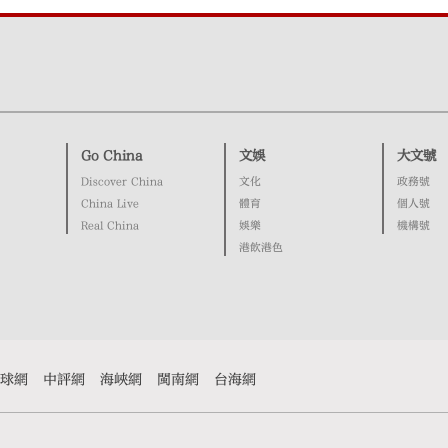
Go China
文娛
大文號
Discover China
文化
政務號
China Live
體育
個人號
Real China
娛樂
機構號
港飲港色
球網
中評網
海峽網
閩南網
台海網