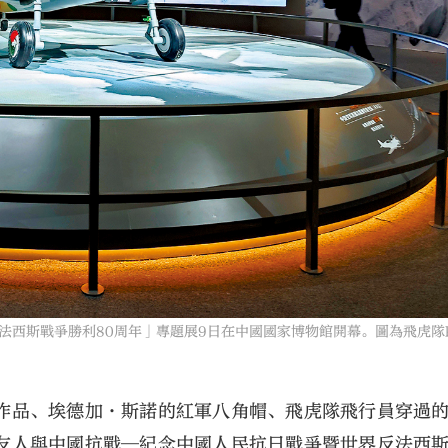
斯戰爭勝利80周年」專題展9日在中國國家博物館開幕。圖為飛虎隊P
作品、埃德加·斯諾的紅軍八角帽、飛虎隊飛行員穿過
友人與中國抗戰─紀念中國人民抗日戰爭暨世界反法西