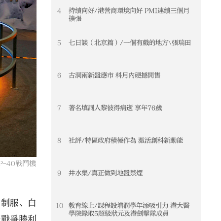
4
持續向好/港營商環境向好 PMI連續三個月
擴張
5
七日談（北京篇）/一個有戲的地方\張瑞田
6
古洞兩新盤應市 料月內硬撼開售
7
著名填詞人黎彼得病逝 享年76歲
8
社評/特區政府積極作為 激活創科新動能
-40戰鬥機
9
井水集/真正做到地盤禁煙
的制服、白
10
教育線上/課程設增潤學年添吸引力 港大醫
學院錄取5超級狀元及港劍擊隊成員
斯戰爭勝利