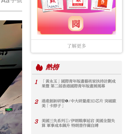
字號
了解更多
熱榜
1
「黃永玉」國際青年版畫藝術家扶持計劃成
果豐 第二屆香港國際青年版畫展揭幕
2
港產創新研發❶/中大研量產3D芯片 突破歐
美「卡脖子」
3
美國三失系列①/伊朗戰事延宕 美國全盤失
算 軍事成本飆升 特朗普作繭自縛