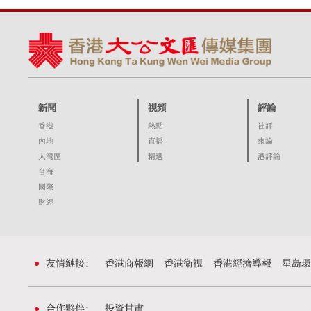
新聞
視頻
評論
香港
熱點
社評
內地
直播
來論
大灣區
精選
港評論
台海
國際
財經
友情鏈接：
香港商報網
香港衛視
香港經濟導報
星島環
合作夥伴：
投資甘肅