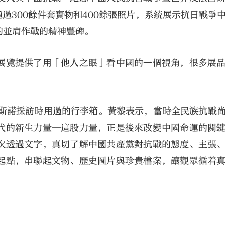
過300餘件套實物和400餘張照片，系統展示抗日戰爭
的並肩作戰的精神豐碑。
展覽提供了用「他人之眼」看中國的一個視角，很多展
·斯諾採訪時用過的行李箱。黃黎表示，當時全民族抗戰
代的新生力量─這股力量，正是後來改變中國命運的關
次透過文字，真切了解中國共產黨對抗戰的態度、主張
起點，串聯起文物、歷史圖片與珍貴檔案，讓觀眾循着