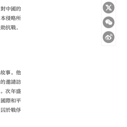
期對中國的
日本侵略所
援助抗戰，
的故事。他
東的邀請訪
生。次年盛
北國際和平
被囚於戰俘