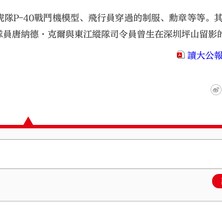
隊P-40戰鬥機模型、飛行員穿過的制服、勳章等等。
隊員唐納德·克爾與東江縱隊司令員曾生在深圳坪山留影
讀大公報