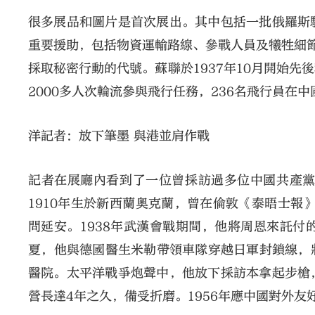
很多展品和圖片是首次展出。其中包括一批俄羅斯
重要援助，包括物資運輸路線、參戰人員及犧牲細
採取秘密行動的代號。蘇聯於1937年10月開始
2000多人次輪流參與飛行任務，236名飛行員在
洋記者﹕放下筆墨 與港並肩作戰
記者在展廳內看到了一位曾採訪過多位中國共產黨領袖
1910年生於新西蘭奧克蘭，曾在倫敦《泰晤士報
問延安。1938年武漢會戰期間，他將周恩來託
夏，他與德國醫生米勒帶領車隊穿越日軍封鎖線，將
醫院。太平洋戰爭炮聲中，他放下採訪本拿起步槍
營長達4年之久，備受折磨。1956年應中國對外