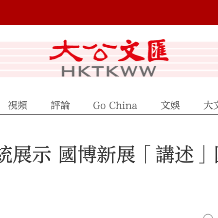
視頻
評論
Go China
文娛
大
統展示 國博新展「講述」