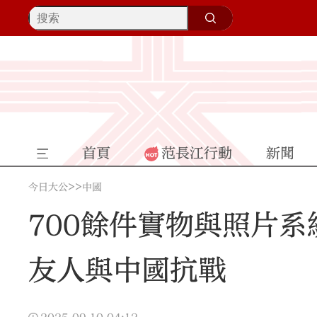
首頁
范長江行動
新聞
>>
今日大公
中國
700餘件實物與照片系
友人與中國抗戰