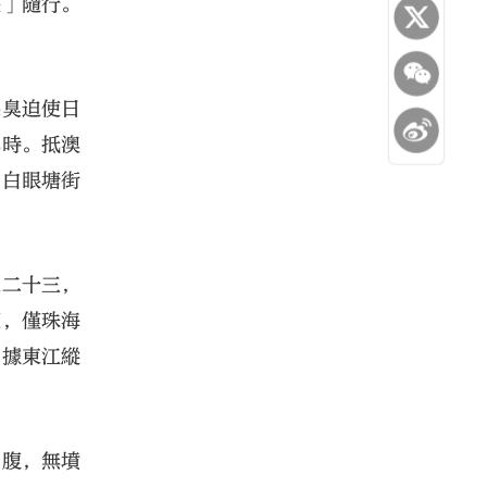
喪」隨行。
惡臭迫使日
小時。抵澳
門白眼塘街
之二十三，
策，僅珠海
。據東江縱
魚腹，無墳