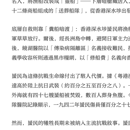
名人，將漁船改裝成「靈船」——下層暗艙藏活人
十二條商船組成的「送葬船隊」，從香港深水埗出
底層自救則靠「糞船暗渡」：香港深水埗蜑民將漁
軍草草放行。爾後，經長洲島中轉，避開日軍主力
後，鏡湖醫院以「傳染病隔離區」名義接收難民，
義學收容所則通過黑市糧網，以「修船費」名義向
蜑民為這條抗戰生命線付出了駭人代價。據《粵港
遠高於陸上抗日武裝（約百分之五至百分之八）。
外海就有四十七艘蜑船被焚毀，數百人葬身魚腹。
隊醫院記錄顯示，一九四二年蜑民傷員僅百分之十
然而，蜑民的犧牲長期未被納入主流抗戰敘事。蜑