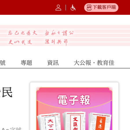
下載客戶端
號
專題
資訊
大公報·教育佳
蜑民