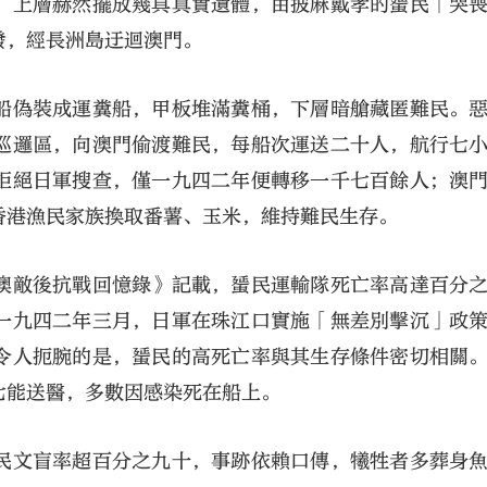
，上層赫然擺放幾具真實遺體，由披麻戴孝的蜑民「哭
發，經長洲島迂迴澳門。
船偽裝成運糞船，甲板堆滿糞桶，下層暗艙藏匿難民。
巡邏區，向澳門偷渡難民，每船次運送二十人，航行七
拒絕日軍搜查，僅一九四二年便轉移一千七百餘人；澳
香港漁民家族換取番薯、玉米，維持難民生存。
澳敵後抗戰回憶錄》記載，蜑民運輸隊死亡率高達百分
一九四二年三月，日軍在珠江口實施「無差別擊沉」政
令人扼腕的是，蜑民的高死亡率與其生存條件密切相關
七能送醫，多數因感染死在船上。
民文盲率超百分之九十，事跡依賴口傳，犧牲者多葬身