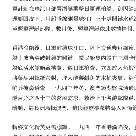
軍計劃在珠江口部署潛艇襲擊日軍運輸船，卻因缺
邏艇眼皮下，用鉛垂線測量珠江口三十處關鍵水道
至盟軍潛艇部隊。數月後，盟軍潛艇依此數據情報
香港淪陷後，日軍封鎖珠江口，陸上交通幾近癱瘓
船」成為突破封鎖的關鍵。蜑民船隻內設有三層暗
船底活水艙暗藏機關，遇日軍檢查，立即放入魚蝦
將藥品用蠟紙密封，埋入醃製鹹魚的木桶夾層，經
哨兵掩鼻避查。一九四三年冬，澳門鏡湖醫院通過
隊百分之四十三的醫療需求，救治上千名游擊隊員
暗艙，經長洲島抵澳門。這段經歷被萊特寫入回憶
轉移文化精英更需膽識。一九四一年香港淪陷後，