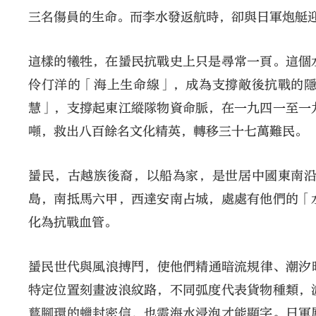
三名傷員的生命。而李水發返航時，卻與日軍炮艇
這樣的犧牲，在蜑民抗戰史上只是尋常一頁。這個
伶仃洋的「海上生命線」，成為支撐敵後抗戰的
慧」，支撐起東江縱隊物資命脈，在一九四一至一
噸，救出八百餘名文化精英，轉移三十七萬難民。
蜑民，古越族後裔，以船為家，是世居中國東南
島，南抵馬六甲，西達安南占城，處處有他們的「
化為抗戰血管。
蜑民世代與風浪搏鬥，使他們精通暗流規律、潮汐
特定位置刻畫波浪紋路，不同弧度代表貨物種類，
鶿腳環的蠟封密信，也需海水浸泡才能顯字。日軍