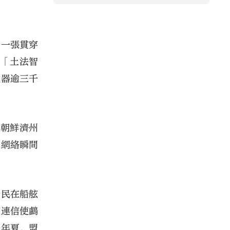
了一張貫穿
的「土法智
武器逾三千
至朝鮮濟州
運網絡瞬間
蜑民在船舷
；連信使鸕
一年夏，盟