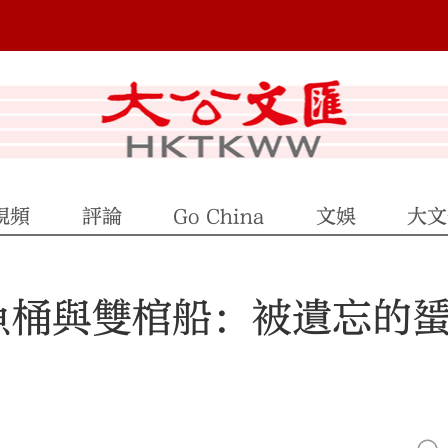
視頻
評論
Go China
文娛
大文
魚桶與雙棺船：被遺忘的