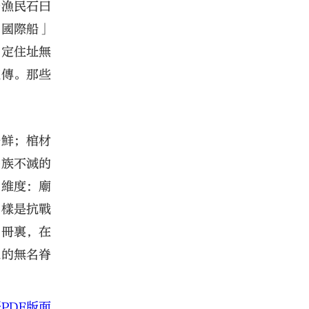
島漁民石曰
「國際船」
固定住址無
流傳。那些
湯鮮；棺材
民族不滅的
的維度：廟
同樣是抗戰
名冊裏，在
線的無名脊
PDF版面