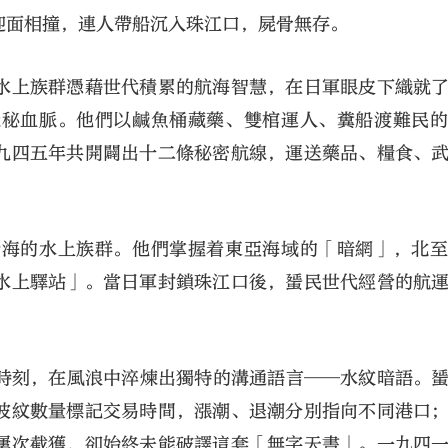
迎面相撞，連人帶船沉入珠江口，屍骨無存。
水上族群憑藉世代積累的航海智慧，在日軍眼皮下織就
隱秘血脈。他們以鹹魚桶藏藥、雙棺運人、糞船渡難民
九四五年共開闢出十二條秘密航線，運送藥品、糧食、
沿海的水上族群。他們掌握着東亞海域的「暗網」，北
水上驛站」。當日軍封鎖珠江口後，蜑民世代經營的航
時刻，在風浪中淬煉出獨特的溝通語言──水紋暗語。
波紋數量標記交易時間，漲潮、退潮分別指向不同港口
屢次截獲，卻始終未能破譯這套「無字天書」。一九四