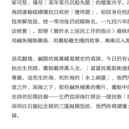
冢可祭，僅存「某年某月沉船失蹤」的檔案冷字。
海因運輸硫磺獲抗日政府「優待證」，卻因身份低
投奔解放區，授一等功後仍回歸無名。一九四六年
法核實」。即便《關於水上居民工作的指示》廢除
用鹹魚桶換藥湯、用糞船載生機的故事，漸漸沉入
浪花翻捲，鹹腥的風裏藏着歷史的真諦。今日仍有
抬出生死路，糞船載得萬人全。」當蜑民駕船衝過
尊嚴。這些生於海、死於海的「水上幽靈」，他們
堂之外，深海之下，那些鹹魚桶裏的藥片、糞船中
史詩的壯闊註腳——它們從深海打撈出一個民族「
深圳白石龍紀念館的三篷艇模型前，我們終將讀懂
樑。