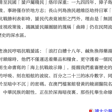
清至民國「蜑戶屬賤民」烙印深重：一九四四年，獐子
微，事跡僅存於地方志；長山列島漁民趙維臣劫持日軍
抗戰勝利表彰時，蜑民代表竟被拒之門外，理由是「無
歧視政策後，譏諷蜑民羅圈腿的蔑稱「曲蹄」仍在民間
歷史的深水區。
老漁民哼唱抗戰蜑謠：「浪打白艚十八年，鹹魚換得藥
封鎖線時，他們不僅運送着藥品和糧食，更守護着一個
用生命書寫的「海上抗戰啟示錄」，提醒我們重審歷史
的呼吸、刻在船舷的波紋、百分之二十三的冰冷數字，
於至暗中不沉」的密碼。在澳門檔案館發黃的鏡湖醫院
：中華民族的韌性，正在於深海暗夜裏，那些托舉生命
讀大公報