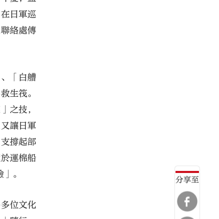
，在日軍巡
隊聯絡處傳
」、「白艚
為救生筏。
藥」之技，
臭又讓日軍
，支撐起部
藏於運棉船
險」。
分享至
移多位文化