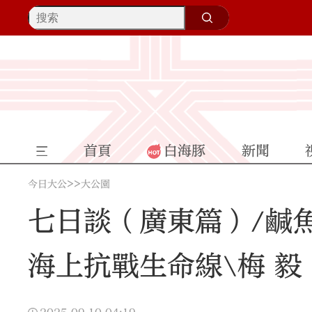
首頁
白海豚
新聞
>>
今日大公
大公園
七日談（廣東篇）/鹹
海上抗戰生命線\梅 毅