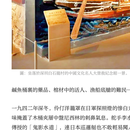
圖：坐落於深圳白石龍村的中國文化名人大營救紀念館一景。
鹹魚桶裏的藥品、棺材中的活人、漁船底艙的難民
一九四二年深冬，伶仃洋籠罩在日軍探照燈的慘白
味掩蓋了木桶夾層中盤尼西林的刺鼻氣息。舵手李
傳授的「鬼影水道」，連日本巡邏艇也不敢輕易闖