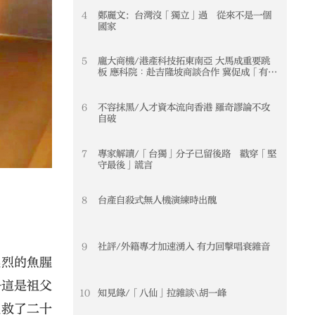
4
鄭麗文：台灣沒「獨立」過 從來不是一個
國家
5
龐大商機/港產科技拓東南亞 大馬成重要跳
板 應科院︰赴吉隆坡商談合作 冀促成「有規
模」項目
6
不容抹黑/人才資本流向香港 羅奇謬論不攻
自破
7
專家解讀/「台獨」分子已留後路 戳穿「堅
守最後」謊言
8
台產自殺式無人機演練時出醜
9
社評/外籍專才加速湧入 有力回擊唱衰雜音
濃烈的魚腥
—這是祖父
10
知見錄/「八仙」拉雜談\胡一峰
挽救了二十