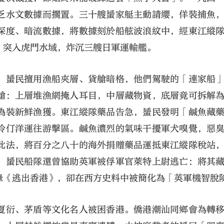
乏水文數據而擱置。三十艘蜑家艇主動請纓，佯裝捕魚
深度、暗流數據，將數據刻於船舷波浪紋中，經東江縱
，突入虎門水域，炸沉三艘日軍運輸艦。
。蜑民擅用漁船夾層、貨艙暗格，他們駕駛的「連家船
艙：上層堆漁網掩人耳目，中層藏物資，底層竟可拆解
偽裝新鮮漁獲。東江縱隊藥品告急，蜑民發明「鹹魚藏
伶仃洋運往游擊區。鹹魚濃烈的氣味干擾軍犬嗅覺，惡
此法，將百分之八十的海外捐贈藥品運抵東江縱隊稅站
。蜑民船隊還曾協助英軍被俘軍官萊特上尉逃亡：將其
錄《逃出香港》，卻在西方史料中被簡化為「英軍機智脫
夏衍、茅盾等文化名人被困香港。僑港潮汕同鄉會為轉