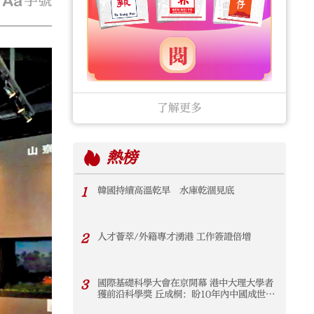
字號
了解更多
熱榜
1
韓國持續高溫乾旱 水庫乾涸見底
2
人才薈萃/外籍專才湧港 工作簽證倍增
3
國際基礎科學大會在京開幕 港中大理大學者
獲前沿科學獎 丘成桐：盼10年內中國成世界
數學強國