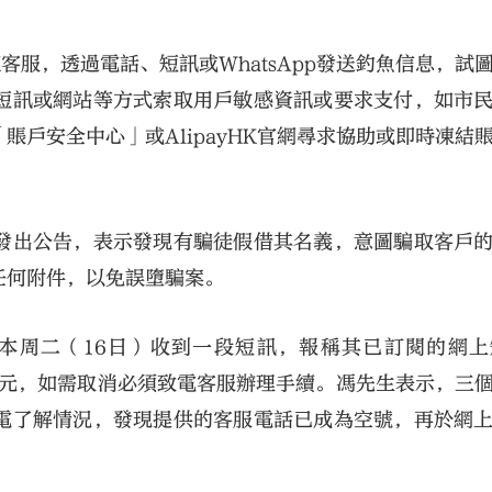
K客服，透過電話、短訊或WhatsApp發送釣魚信息，試
短訊或網站等方式索取用戶敏感資訊或要求支付，如市
的「賬戶安全中心」或AlipayHK官網尋求協助或即時凍結
發出公告，表示發現有騙徒假借其名義，意圖騙取客戶
任何附件，以免誤墮騙案。
本周二（16日）收到一段短訊，報稱其已訂閱的網上
費1277元，如需取消必須致電客服辦理手續。馮先生表示，三
電了解情況，發現提供的客服電話已成為空號，再於網