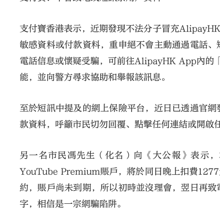
支付寶香港表示，近期發現不法分子冒充AlipayH
敏感資料或付款資料，重申絕不會主動通過電話、
電話信息或懷疑受騙，可前往AlipayHK App內
能，並向警方尋求協助和舉報該訊息。
至於短訊中提及的網上保險平台，近日已透過官網
款資料，呼籲市民切勿回覆、點擊任何連結或開啟
另一名市民馮先生（化名）向《大公報》表示，
YouTube Premium賬戶，將於同日晚上扣
約，賬戶尚未到期，所以初時並沒理會，翌日再致
字，相信是一宗網騙陷阱。