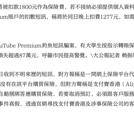
被扣款1800元作為保險費，若不接納必須提供個人資
emium賬戶的扣數短訊，稱將於同日晚上扣費1277元，如
Tube Premium釣魚短訊騙案，有大學生按指示轉賬
損失超過87萬元，呼籲市民提高警覺。\大公報記者 賴振
日收到不明來歷的短訊，對方報稱是一間網上保險平台
沒有在該平台購買保險，但對方聲稱是支付寶香港（Alip
自動捆綁答應購買保險，若要取消預訂，必須跟客戶服
事件真假，透過官網尋找支付寶香港及涉事保險公司的