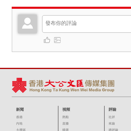
新聞
視頻
評論
香港
熱點
社評
內地
直播
來論
大灣區
精選
港評論