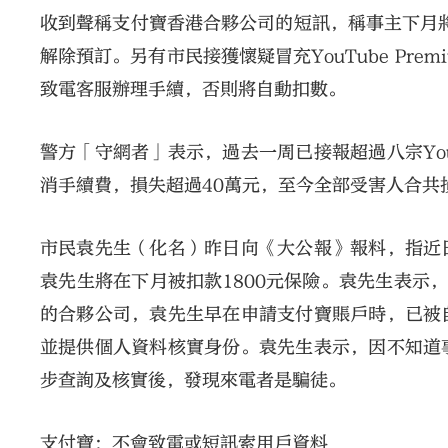
收到聲稱支付寶香港合夥公司的短訊，稱事主下月將
解除預訂。另有市民接獲懷疑冒充YouTube Pr
致電客服辦理手續，否則將自動扣數。
警方「守網者」表示，過去一周已接報超過八宗You
消手續費，損失超過40萬元，至今全部受害人合共
市民袁先生（化名）昨日向《大公報》報料，指近
袁先生將在下月被扣款1800元保險。袁先生表示，
的合夥公司，袁先生早在申請支付寶賬戶時，已被
並提供個人資料核實身份。袁先生表示，因不知道
步查詢及核實後，發現來電者是騙徒。
支付寶：不會致電或短訊索用戶資料