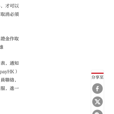
料，才可以
需取消必須
保證金作取
雄
代表，通知
ayHK）
分享至
務員聯絡，
客服，進一