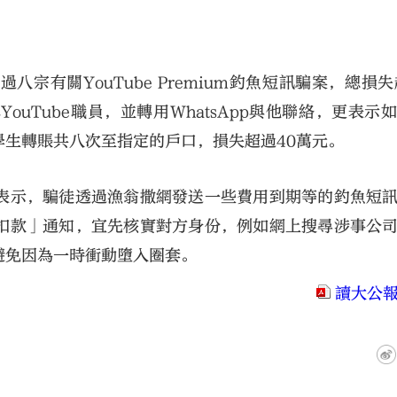
宗有關YouTube Premium釣魚短訊騙案，總損失
uTube職員，並轉用WhatsApp與他聯絡，更表示
生轉賬共八次至指定的戶口，損失超過40萬元。
表示，騙徒透過漁翁撒網發送一些費用到期等的釣魚短
扣款」通知，宜先核實對方身份，例如網上搜尋涉事公
避免因為一時衝動墮入圈套。
讀大公報