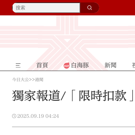
首頁
白海豚
新聞
>>
今日大公
港聞
獨家報道/「限時扣款
2025.09.19
04:24