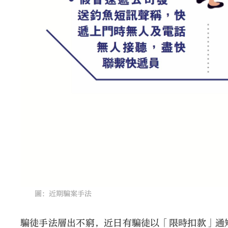
圖：近期騙案手法
騙徒手法層出不窮，近日有騙徒以「限時扣款」通