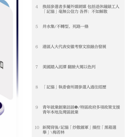
4
換屆參選者多屬外媒網媒 包括退休鐘錶工人
「記協」毫無公信力 各界：不如解散
5
井水集/不轉型，死路一條
6
港區人大代表安徽考察文旅融合發展
7
美國踏入泥潭 翻臉大罵以色列
8
「記協」執委會所謂參選人過往經歷
9
青年就業創業訪談❶/特區政府多項政策支援
青年本地及灣區就業
10
新聞背後/記協「炒散雜軍」操控「黑箱選
舉」\梅若林