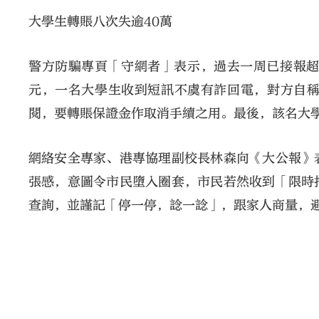
大學生轉賬八次失逾40萬
警方防騙專頁「守網者」表示，過去一周已接報超過八
元，一名大學生收到短訊不虞有詐回電，對方自稱Yo
閱，要轉賬保證金作取消手續之用。最後，該名大學
網絡安全專家、港專協理副校長林森向《大公報》
張感，意圖令市民墮入圈套，市民若然收到「限時
查詢，並謹記「停一停，諗一諗」，跟家人商量，