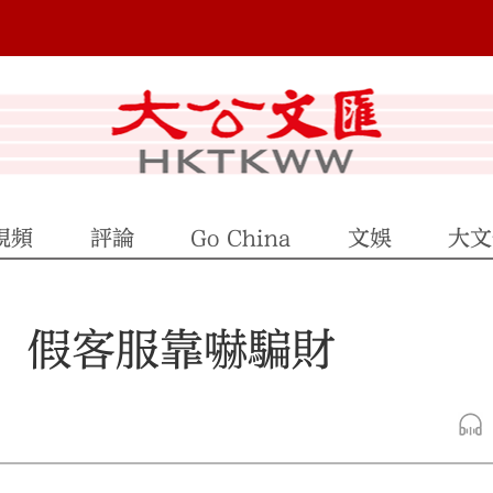
視頻
評論
Go China
文娛
大文
」 假客服靠嚇騙財