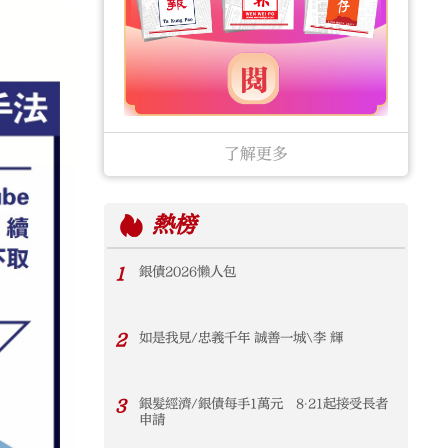
了解更多
熱榜
1
銀債2026懶人包
2
如是我見/忠義千年 誠善一城\李 輝
3
銀髮經濟/銀債每手1萬元 8‧21起接受長者
申請