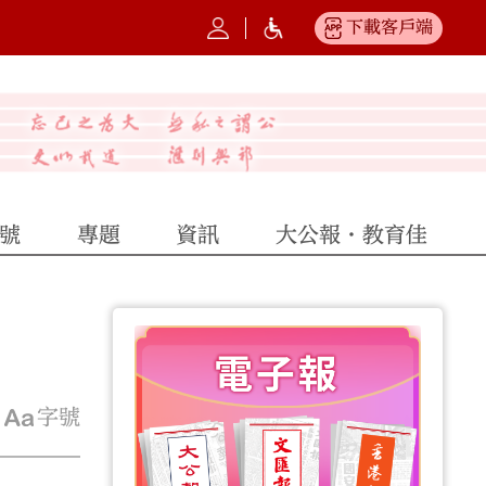
下載客戶端
號
專題
資訊
大公報·教育佳
字號