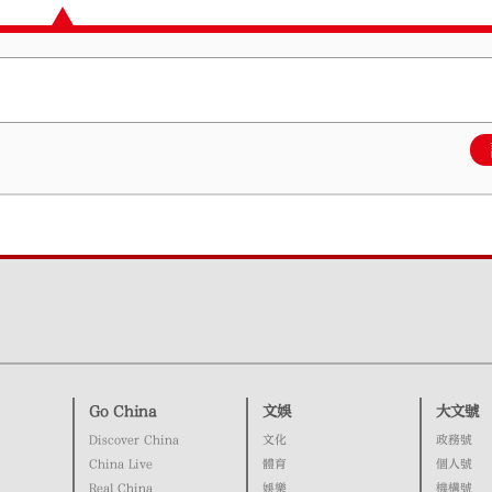
Go China
文娛
大文號
Discover China
文化
政務號
China Live
體育
個人號
Real China
娛樂
機構號