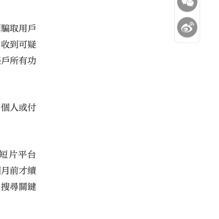
圖騙取用戶
民收到可疑
賬戶所有功
的個人或付
短片平台
個月前才續
上搜尋關鍵