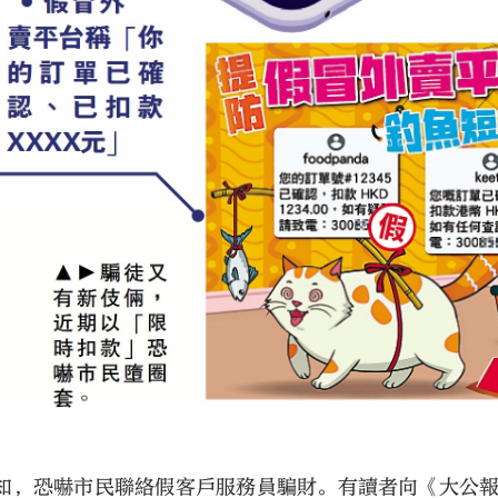
知，恐嚇市民聯絡假客戶服務員騙財。有讀者向《大公