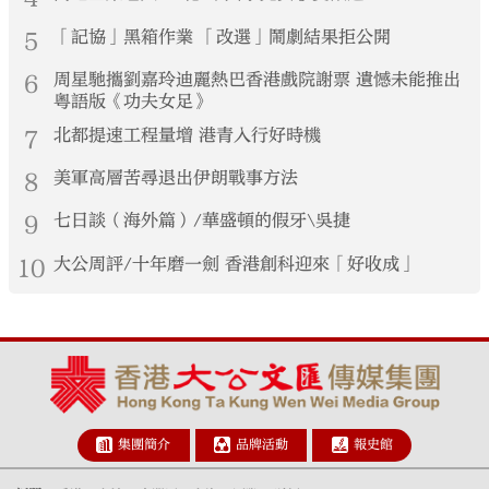
5
「記協」黑箱作業 「改選」鬧劇結果拒公開
6
周星馳攜劉嘉玲迪麗熱巴香港戲院謝票 遺憾未能推出
粵語版《功夫女足》
7
北都提速工程量增 港青入行好時機
8
美軍高層苦尋退出伊朗戰事方法
9
七日談（海外篇）/華盛頓的假牙\吳捷
10
大公周評/十年磨一劍 香港創科迎來「好收成」
集團簡介
品牌活動
報史館