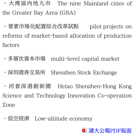
•大灣區內地九市 The nine Mainland cities of
the Greater Bay Area (GBA)
•要素市場化配置綜合改革試點 pilot projects on
reforms of market-based allocation of production
factors
•多層次資本市場 multi-level capital market
•深圳證券交易所 Shenzhen Stock Exchange
•河套深港創新園 Hetao Shenzhen-Hong Kong
Science and Technology Innovation Co-operation
Zone
•低空經濟 Low-altitude economy
讀大公報PDF版面