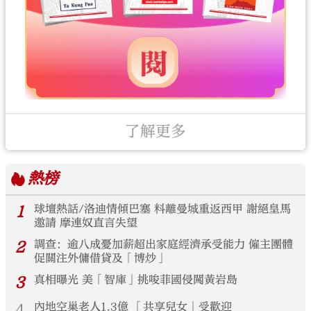
了解更多
熱榜
1
球壇熱話/洛迪情傾巴塞 料離曼城重返西甲 謝絕皇馬
邀請 摩連奴直言失望
2
調查：逾八成憂加薪超出家庭經濟承受能力 僱主團體
促關注外傭借貸及「博炒」
3
真相曝光 美「智庫」挑唆菲國侵闖黃岩島
4
內地空巢老人1.3億 「共享兒女」受歡迎