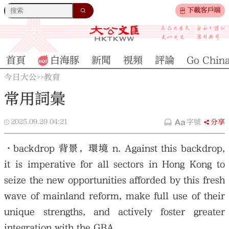
下載客戶端
首頁
白海豚
新聞
視頻
評論
Go Chin
今日大公
教育
>>
常用詞彙
2025.09.29
04:21
字號
分享
•backdrop 背景，環境 n. Against this backdrop,
it is imperative for all sectors in Hong Kong to
seize the new opportunities afforded by this fresh
wave of mainland reform, make full use of their
unique strengths, and actively foster greater
integration with the GBA.