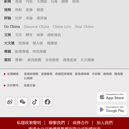
新聞
香港
內地
大灣區
台海
國際
財經
視頻
熱點
直播
精選
評論
社評
來論
港評論
Go China
Discover China
China Live
Real China
文娛
文化
體育
娛樂
港飲港色
大文號
政務號
個人號
機構號
專題
新聞專題
特別策劃
資訊
專欄+
資訊推薦
各地動態
港澳速遞
大文健康
友情鏈接：
香港商報網
香港衛視
香港經濟導報
星島環球網
中評網
海峽網
閩南網
台海網
合作夥伴：
投資甘肅
私隱政策聲明
聯繫我們
商務合作
加入我們