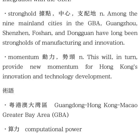
•stronghold 據點，中心，支配地 n. Among the
nine mainland cities in the GBA, Guangzhou,
Shenzhen, Foshan, and Dongguan have long been
大公文匯
strongholds of manufacturing and innovation.
•momentum 動力，勢頭 n. This will, in turn,
provide new momentum for Hong Kong's
innovation and technology development.
術語
•粵港澳大灣區 Guangdong-Hong Kong-Macao
Greater Bay Area (GBA)
•算力 computational power