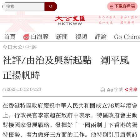
下載客戶端
首頁
白海豚
新聞
視頻
評論
Go Chin
今日大公
社評
>>
社評/由治及興新起點 潮平風
正揚帆時
2025.10.02
04:23
字號
分享
在香港特區政府慶祝中華人民共和國成立76周年酒會
上，行政長官李家超在致辭中表示，特區政府會主動
對接國家發展戰略，發揮好「一國兩制」下香港的獨
特優勢，着力做好三方面的工作。他特別引用唐朝詩