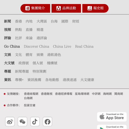
集團簡介
品牌活動
報史館
新聞
香港
內地
大灣區
台海
國際
財經
視頻
熱點
直播
精選
評論
社評
來論
港評論
Go China
Discover China
China Live
Real China
文娛
文化
體育
娛樂
港飲港色
大文號
政務號
個人號
機構號
專題
新聞專題
特別策劃
資訊
專欄+
資訊推薦
各地動態
港澳速遞
大文健康
友情鏈接：
香港商報網
香港衛視
香港經濟導報
星島環球網
中評網
海峽網
閩南網
台海網
合作夥伴：
投資甘肅