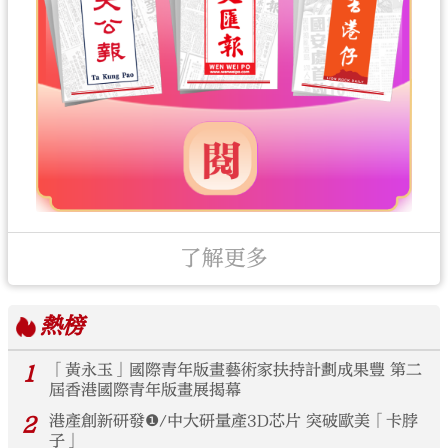
了解更多
熱榜
1
「黃永玉」國際青年版畫藝術家扶持計劃成果豐 第二
屆香港國際青年版畫展揭幕
2
港產創新研發❶/中大研量產3D芯片 突破歐美「卡脖
子」