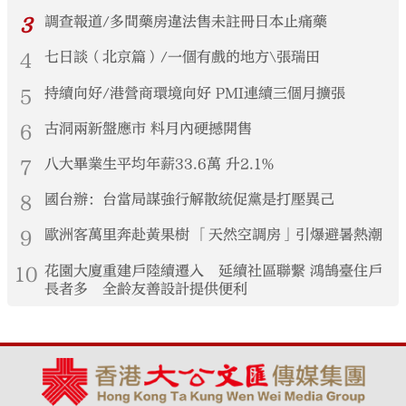
3
調查報道/多間藥房違法售未註冊日本止痛藥
4
七日談（北京篇）/一個有戲的地方\張瑞田
5
持續向好/港營商環境向好 PMI連續三個月擴張
6
古洞兩新盤應市 料月內硬撼開售
7
八大畢業生平均年薪33.6萬 升2.1%
8
國台辦：台當局謀強行解散統促黨是打壓異己
9
歐洲客萬里奔赴黃果樹 「天然空調房」引爆避暑熱潮
10
花園大廈重建戶陸續遷入 延續社區聯繫 鴻鵠臺住戶
長者多 全齡友善設計提供便利