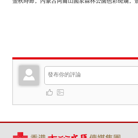
金秋時節，內蒙古阿爾山國家森林公園色彩斑斕，景