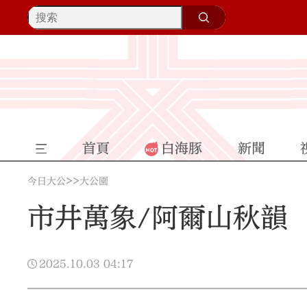
首頁
白海豚
新聞
>>
今日大公
大公園
市井萬象/阿爾山秋韻
2025.10.03
04:17