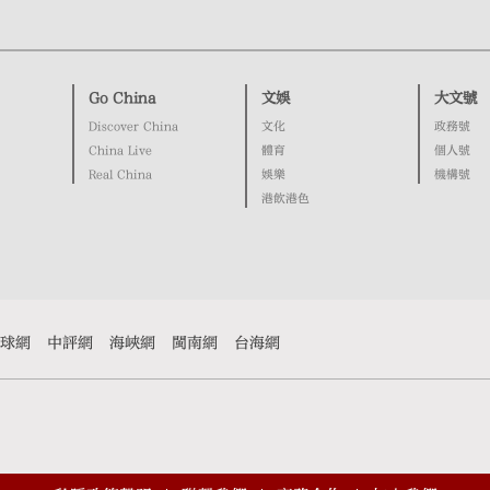
Go China
文娛
大文號
Discover China
文化
政務號
China Live
體育
個人號
Real China
娛樂
機構號
港飲港色
球網
中評網
海峽網
閩南網
台海網