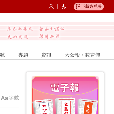
下載客戶端
號
專題
資訊
大公報·教育佳
字號