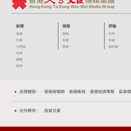
新聞
視頻
評論
香港
熱點
社評
內地
直播
來論
大灣區
精選
港評論
台海
國際
財經
友情鏈接：
香港商報網
香港衛視
香港經濟導報
星島環
合作夥伴：
投資甘肅