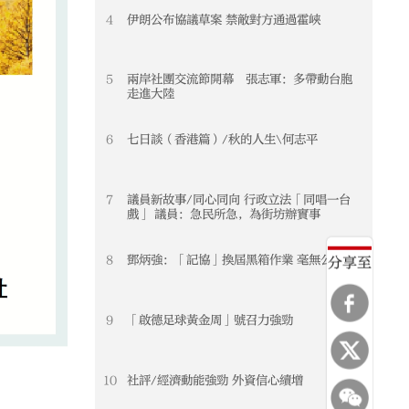
4
伊朗公布協議草案 禁敵對方通過霍峽
5
兩岸社團交流節開幕 張志軍：多帶動台胞
走進大陸
6
七日談（香港篇）/秋的人生\何志平
7
議員新故事/同心同向 行政立法「同唱一台
戲」 議員：急民所急，為街坊辦實事
8
鄧炳強：「記協」換屆黑箱作業 毫無公信力
分享至
9
「啟德足球黃金周」號召力強勁
10
社評/經濟動能強勁 外資信心續增