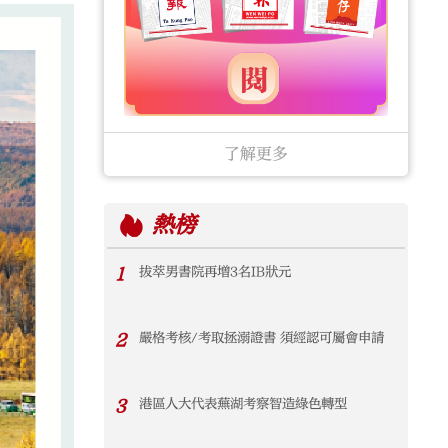
了解更多
熱榜
1
拔萃男書院再增3名IB狀元
2
嚴格考核/考取拯溺證書 須經認可屬會申請
3
港區人大代表蕪湖考察智造綠色轉型