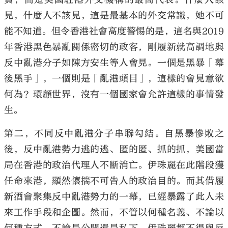
見，什麼人不該見，這是最基本的外交常識，她不可
能不知道。但令香港社會高度警惕的是，這名與2019
年香港黑色暴亂關係密切的政客，剛履新就高調地與
反中亂港分子如陳方安生等人會見。一個是黑暴「幕
後黑手」，一個則是「亂港頭目」，這樣的會見意欲
何為？環顧世界，沒有一個國家會允許這樣的事情發
生。
第二，不同反中亂港分子串聯勾結。自黑暴慘敗之
後，反中亂港勢力逃的逃、匿的匿、抓的抓，美國當
局在香港的政治代理人不斷消亡。伊珠麗在此階段獲
任命來港，顯然懷揣不可告人的政治目的。而其借履
新酒會聚集反中亂港勢力的一幕，已經暴露了此人未
來工作手段和企圖。然而，不管以何種名義、不論以