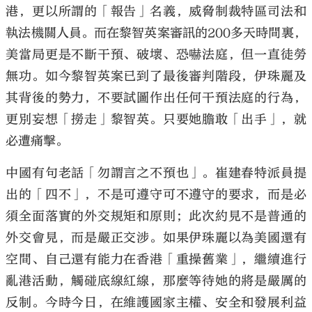
港，更以所謂的「報告」名義，威脅制裁特區司法和
執法機關人員。而在黎智英案審訊的200多天時間裏，
美當局更是不斷干預、破壞、恐嚇法庭，但一直徒勞
無功。如今黎智英案已到了最後審判階段，伊珠麗及
其背後的勢力，不要試圖作出任何干預法庭的行為，
更別妄想「撈走」黎智英。只要她膽敢「出手」，就
必遭痛擊。
中國有句老話「勿謂言之不預也」。崔建春特派員提
出的「四不」，不是可遵守可不遵守的要求，而是必
須全面落實的外交規矩和原則；此次約見不是普通的
外交會見，而是嚴正交涉。如果伊珠麗以為美國還有
空間、自己還有能力在香港「重操舊業」，繼續進行
亂港活動，觸碰底線紅線，那麼等待她的將是嚴厲的
反制。今時今日，在維護國家主權、安全和發展利益