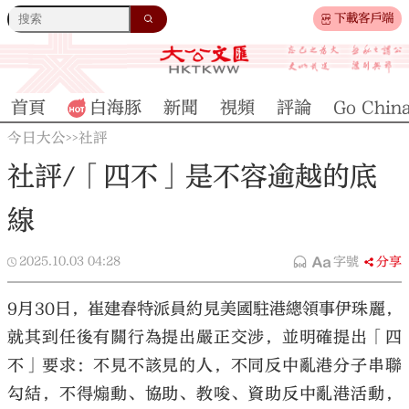
下載客戶端
首頁
白海豚
新聞
視頻
評論
Go Chin
今日大公
社評
>>
社評/「四不」是不容逾越的底
線
2025.10.03
04:28
字號
分享
9月30日，崔建春特派員約見美國駐港總領事伊珠麗，
就其到任後有關行為提出嚴正交涉，並明確提出「四
不」要求：不見不該見的人，不同反中亂港分子串聯
勾結，不得煽動、協助、教唆、資助反中亂港活動，