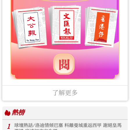
了解更多
熱榜
1
球壇熱話/洛迪情傾巴塞 料離曼城重返西甲 謝絕皇馬