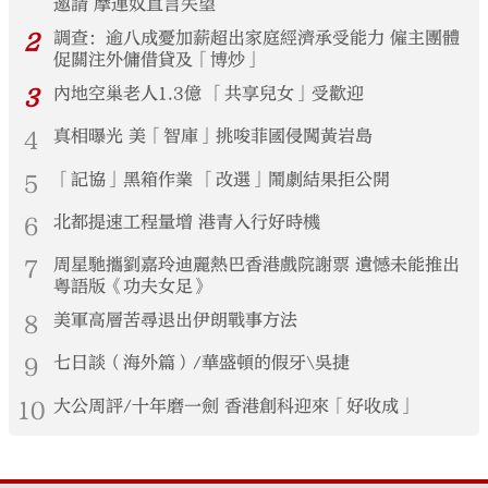
邀請 摩連奴直言失望
2
調查：逾八成憂加薪超出家庭經濟承受能力 僱主團體
促關注外傭借貸及「博炒」
3
內地空巢老人1.3億 「共享兒女」受歡迎
4
真相曝光 美「智庫」挑唆菲國侵闖黃岩島
5
「記協」黑箱作業 「改選」鬧劇結果拒公開
6
北都提速工程量增 港青入行好時機
7
周星馳攜劉嘉玲迪麗熱巴香港戲院謝票 遺憾未能推出
粵語版《功夫女足》
8
美軍高層苦尋退出伊朗戰事方法
9
七日談（海外篇）/華盛頓的假牙\吳捷
10
大公周評/十年磨一劍 香港創科迎來「好收成」