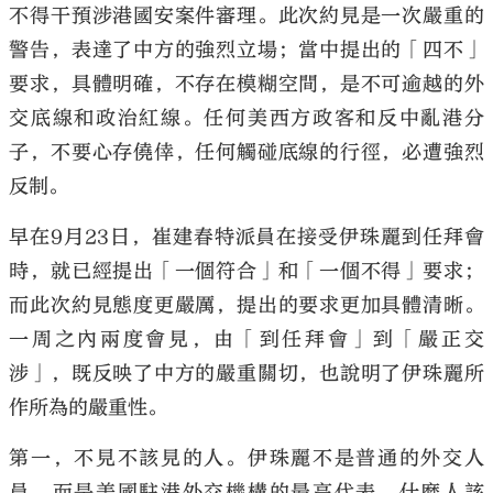
不得干預涉港國安案件審理。此次約見是一次嚴重的
警告，表達了中方的強烈立場；當中提出的「四不」
要求，具體明確，不存在模糊空間，是不可逾越的外
交底線和政治紅線。任何美西方政客和反中亂港分
大公文匯
子，不要心存僥倖，任何觸碰底線的行徑，必遭強烈
反制。
早在9月23日，崔建春特派員在接受伊珠麗到任拜會
時，就已經提出「一個符合」和「一個不得」要求；
而此次約見態度更嚴厲，提出的要求更加具體清晰。
一周之內兩度會見，由「到任拜會」到「嚴正交
涉」，既反映了中方的嚴重關切，也說明了伊珠麗所
作所為的嚴重性。
第一，不見不該見的人。伊珠麗不是普通的外交人
員，而是美國駐港外交機構的最高代表。什麼人該