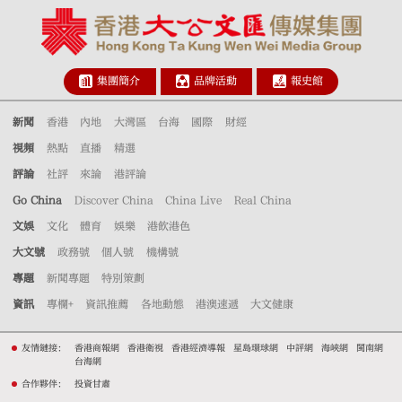
集團簡介
品牌活動
報史館
新聞
香港
內地
大灣區
台海
國際
財經
視頻
熱點
直播
精選
評論
社評
來論
港評論
Go China
Discover China
China Live
Real China
文娛
文化
體育
娛樂
港飲港色
大文號
政務號
個人號
機構號
專題
新聞專題
特別策劃
資訊
專欄+
資訊推薦
各地動態
港澳速遞
大文健康
友情鏈接：
香港商報網
香港衛視
香港經濟導報
星島環球網
中評網
海峽網
閩南網
台海網
合作夥伴：
投資甘肅