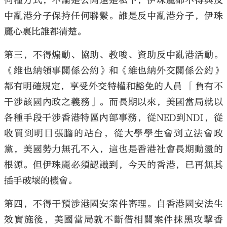
何種方式，不論是公開還是私下，伊珠麗都不得與反
中亂港分子保持任何聯繫。誰是反中亂港分子，伊珠
麗心裏比誰都清楚。
第三，不得煽動、協助、教唆、資助反中亂港活動。
《維也納領事關係公約》和《維也納外交關係公約》
都有明確規定，享受外交特權和豁免的人員 「負有不
干涉該國內政之義務」。而長期以來，美國當局就以
各種手段干涉香港特區內部事務，從NED到NDI，從
收買到明目張膽的站台，從大學學生會到立法會政
黨，美國勢力無孔不入，這也是香港社會長期動盪的
根源。但伊珠麗必須認識到，今天的香港，已再無其
插手破壞的機會。
第四，不得干預涉港國安案件審理。自香港國安法生
效實施後，美國當局就不斷借相關案件抹黑攻擊香