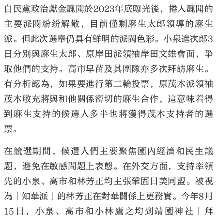
自民黨政治獻金醜聞於2023年底曝光後，捲入醜聞的
主要派閥紛紛解散，目前僅剩麻生太郎領導的麻生
派。但此次選舉仍具有鮮明的派閥色彩。小泉進次郎3
日分別與麻生太郎、原岸田派領袖岸田文雄會面，爭
取他們的支持。高市早苗及其團隊亦多次拜訪麻生。
有分析認為，如果要進行第二輪投票，原茂木派領袖
茂木敏充將與和他關係密切的麻生合作，這意味着得
到麻生支持的候選人多半也將獲得茂木支持者的選
票。
在競選期間，候選人們主要聚焦國內經濟和民生議
題，避免在敏感問題上表態。在外交方面，支持率領
先的小泉、高市和林芳正均主張鞏固日美同盟。被視
為「知華派」的林芳正在對華關係上更務實。今年8月
15日，小泉、高市和小林鷹之均到靖國神社「拜