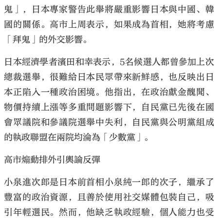
鬼」，日本專家警告此舉將嚴重影響日本與中國、韓
國的關係。高市上周表示，如果成為首相，她將考慮
「拜鬼」的外交影響。
日本經濟學者濱田和幸表示，5名候選人都曾參加上次
總裁選舉，很難給日本民眾帶來新鮮感，也反映出日
本正陷入一種政治困境。他指出，在政治獻金醜聞、
物價持續上漲等多重問題影響下，自民黨已先後在國
會眾議院和參議院選舉中失利，自民黨與公明黨組成
的執政聯盟在兩院均淪為「少數黨」。
高市煽動排外引輿論反彈
小泉進次郎是日本前首相小泉純一郎的次子，繼承了
豐富的政治資源，且善於使用社交媒體包裝自己，吸
引年輕選民。然而，他缺乏執政經驗，個人能力也受