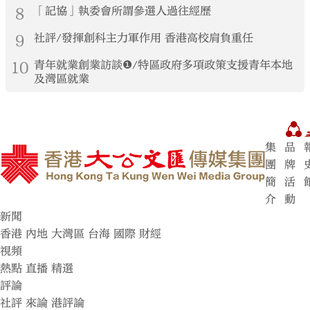
8
「記協」執委會所謂參選人過往經歷
9
社評/發揮創科主力軍作用 香港高校肩負重任
10
青年就業創業訪談❶/特區政府多項政策支援青年本地
及灣區就業
集
品
團
牌
簡
活
介
動
新聞
香港
內地
大灣區
台海
國際
財經
視頻
熱點
直播
精選
評論
社評
來論
港評論