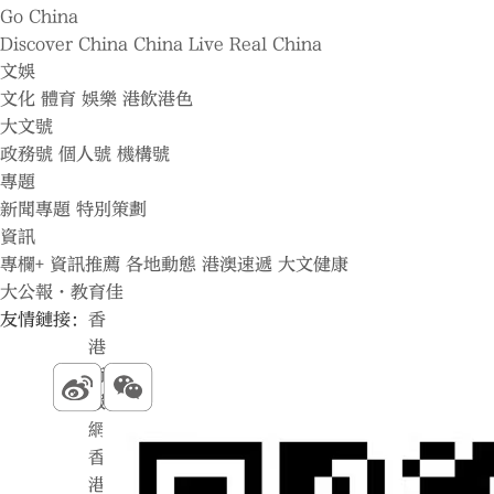
Go China
Discover China
China Live
Real China
文娛
文化
體育
娛樂
港飲港色
大文號
政務號
個人號
機構號
專題
新聞專題
特別策劃
資訊
專欄+
資訊推薦
各地動態
港澳速遞
大文健康
大公報·教育佳
友情鏈接：
香
港
商
報
網
香
港