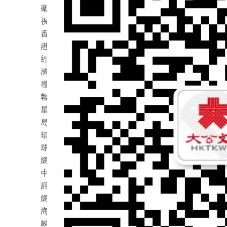
衛
視
香
港
經
濟
導
報
星
島
環
球
網
中
評
網
海
峽