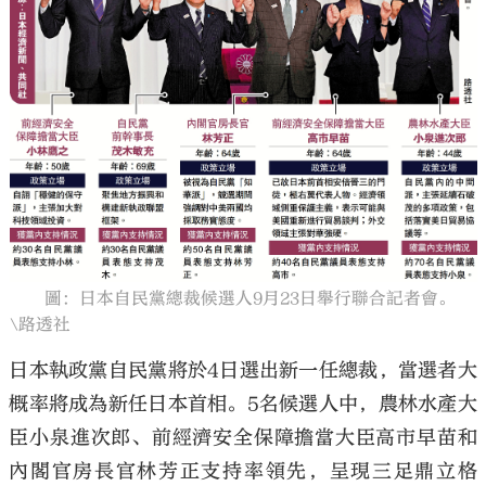
大公文匯
圖：日本自民黨總裁候選人9月23日舉行聯合記者會。
\路透社
日本執政黨自民黨將於4日選出新一任總裁，當選者大
概率將成為新任日本首相。5名候選人中，農林水產大
臣小泉進次郎、前經濟安全保障擔當大臣高市早苗和
內閣官房長官林芳正支持率領先，呈現三足鼎立格