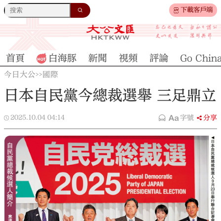
下載客戶端
首頁
白海豚
新聞
視頻
評論
Go Chin
今日大公
國際
>>
日本自民黨今總裁選舉 三足鼎立
2025.10.04
04:14
字號
分享