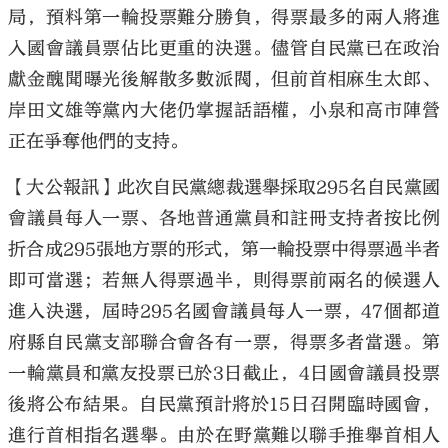
局，預料第一輪投票難分勝負，得票最多的兩人將進
入國會議員票佔比更重的決選。儘管自民黨已在政治
獻金醜聞曝光後解散多數派閥，但前首相麻生太郎、
岸田文雄等黨內大佬仍掌握話語權，小泉和高市陣營
正在爭奪他們的支持。
【大公報訊】此次自民黨總裁選舉採取295名自民黨國
會議員每人一票、各地普通黨員和註冊支持者按比例
折合成295張地方票的形式，第一輪投票中得票過半者
即可當選；若無人得票過半，則得票前兩名的候選人
進入決選，屆時295名國會議員每人一票，47個都道
府縣自民黨支部聯合會各有一票，得票多者當選。第
一輪黨員和黨友投票已於3日截止，4日國會議員投票
後將公布結果。自民黨預計將於15日召開臨時國會，
進行首相指名選舉。由於在野黨難以聯手推舉首相人