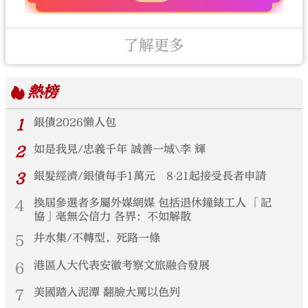
了解更多
熱榜
1
銀債2026懶人包
2
如是我見/忠義千年 誠善一城\李 輝
3
銀髮經濟/銀債每手1萬元 8‧21起接受長者申請
4
換屆參選者多屬外媒網媒 包括退休鐘錶工人 「記
協」毫無公信力 各界：不如解散
5
井水集/不轉型，死路一條
6
港區人大代表安徽考察文旅融合發展
7
美國踏入泥潭 翻臉大罵以色列