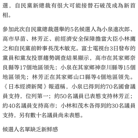
選，自民黨新總裁有很大可能接替石破茂成為新首
相。
參加此次自民黨總裁選舉的5名候選人為小泉進次郎、
高市早苗、林芳正、前經濟安全保障擔當大臣小林鷹
之和自民黨前幹事長茂木敏充。富士電視台3日發布的
黨員和黨友投票趨勢調查結果顯示，高市在其家鄉奈
良縣等17個地區領先；小泉在其家鄉神奈川縣等15個
地區領先；林芳正在其家鄉山口縣等4個地區領先。
《日本經濟新聞》報道稱，小泉已得到約70名國會議
員支持，位列第一；約50名議員已表態支持林芳正；
約40名議員支持高市；小林和茂木各得到約30名議員
支持，另有數十名議員尚未表態。
候選人名單缺乏新鮮感