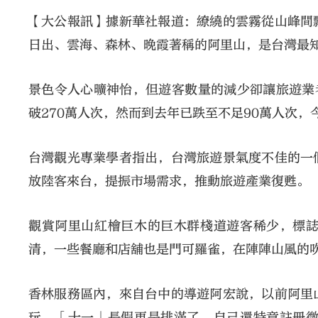
【大公報訊】據新華社報道：繚繞的雲霧從山峰間
日出、雲海、森林、晚霞著稱的阿里山，是台灣最
景色令人心曠神怡，但遊客數量的減少卻讓旅遊業者
破270萬人次，然而到去年已跌至不足90萬人次，
台灣觀光專業學者指出，台灣旅遊景氣度不佳的一
放陸客來台，提振市場需求，推動旅遊產業復甦。
觀賞阿里山紅檜巨木的巨木群棧道遊客稀少，標
清，一些餐廳和店舖也是門可羅雀，在陣陣山風的
香林服務區內，來自台中的導遊阿宏說，以前阿里
玩，「十一」長假更是排滿了，自己還特意註冊