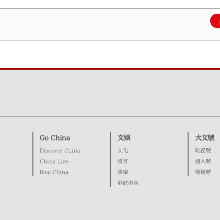
Go China
文娛
大文號
Discover China
文化
政務號
China Live
體育
個人號
Real China
娛樂
機構號
港飲港色