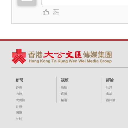
新聞
視頻
評論
香港
熱點
社評
內地
直播
來論
大灣區
精選
港評論
台海
國際
財經