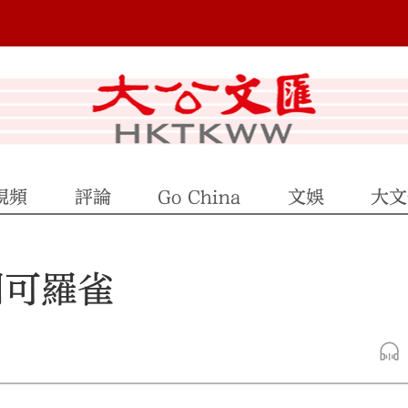
視頻
評論
Go China
文娛
大文
門可羅雀