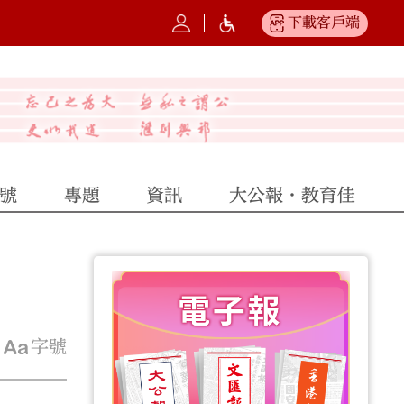
下載客戶端
號
專題
資訊
大公報·教育佳
字號