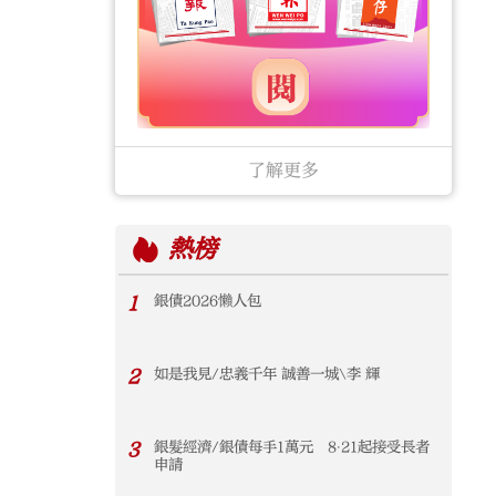
了解更多
熱榜
1
銀債2026懶人包
2
如是我見/忠義千年 誠善一城\李 輝
3
銀髮經濟/銀債每手1萬元 8‧21起接受長者
申請