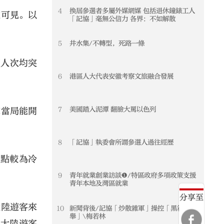
4
換屆參選者多屬外媒網媒 包括退休鐘錶工人
處可見。以
「記協」毫無公信力 各界：不如解散
5
井水集/不轉型，死路一條
園人次均突
6
港區人大代表安徽考察文旅融合發展
7
美國踏入泥潭 翻臉大罵以色列
黨當局能開
8
「記協」執委會所謂參選人過往經歷
卡點較為冷
9
青年就業創業訪談❶/特區政府多項政策支援
青年本地及灣區就業
分享至
大陸遊客來
10
新聞背後/記協「炒散雜軍」操控「黑箱選
舉」\梅若林
待大陸遊客