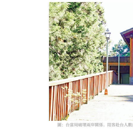
圖：台當局破壞兩岸關係，陸客赴台人數劇