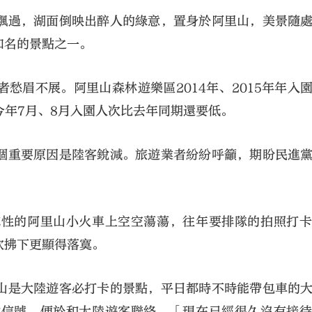
飄過，湖面倒映出醉人的綠意，置身於阿里山，美景隨
知名的景點之一。
愁眉不展。阿里山森林遊樂區2014年、2015年年入
今年7月、8月入園人次比去年同期還要低。
個重要原因是陸客銳減。旅遊業者紛紛呼籲，期盼民進
誌性的阿里山小火車上空空蕩蕩，往年要排隊的拍照打
吹拂下更顯得落寞。
山是大陸遊客必打卡的景點，平日都時不時能帶包車的
微信號，便於和大陸遊客聯絡。「現在已經很久沒有接