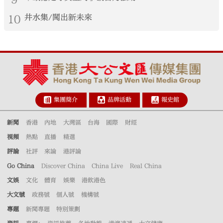
10
井水集/闖出新未來
集團簡介
品牌活動
報史館
新聞
香港
內地
大灣區
台海
國際
財經
視頻
熱點
直播
精選
評論
社評
來論
港評論
Go China
Discover China
China Live
Real China
文娛
文化
體育
娛樂
港飲港色
大文號
政務號
個人號
機構號
專題
新聞專題
特別策劃