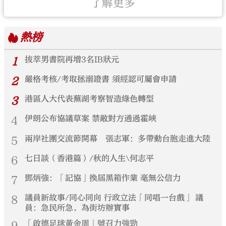
了解更多
熱榜
1
拔萃男書院再增3名IB狀元
2
嚴格考核/考取拯溺證書 須經認可屬會申請
3
港區人大代表蕪湖考察智造綠色轉型
4
伊朗公布協議草案 禁敵對方通過霍峽
5
兩岸社團交流節開幕 張志軍：多帶動台胞走進大陸
6
七日談（香港篇）/秋的人生\何志平
7
鄧炳強：「記協」換屆黑箱作業 毫無公信力
8
議員新故事/同心同向 行政立法「同唱一台戲」 議
員：急民所急，為街坊辦實事
9
「啟德足球黃金周」號召力強勁