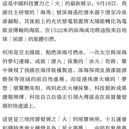
這是中國科技實力之「火」的最新展示。9月18日，我
國自主研發的「海馬」號深海遙控潛水器下潛至冷泉
滲漏點，其後船上的光伏發電裝置將太陽能轉化為電
能並傳輸到海底，在1522米的深海成功將這股來自地
大公文匯
球「深源」的氣體引燃。
利用高空太陽能，點燃深海可燃冰，一次太空與深海
的夢幻連線，成就「源火」採集的「冰火」奇跡，集
中展現了我國在海洋裝備製造、深海探測及清潔能源
勘探等領域的前沿性進展。而從港珠澳大橋到「夢
想」號驚艷亮相，再到此次火種採集，科技創新成果
捷報頻傳，科技自立自強正引領大灣區走在高質量發
展的快速道上。
這更是三地同源發展之「火」的現實映照。十五運會
和殘特奧會火種燈名為「星火築夢」，中部有象徵粵