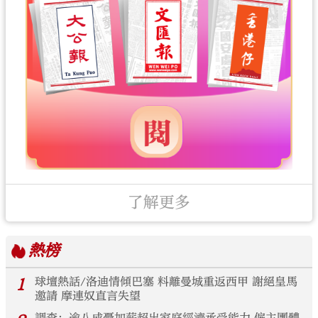
了解更多
熱榜
1
球壇熱話/洛迪情傾巴塞 料離曼城重返西甲 謝絕皇馬
邀請 摩連奴直言失望