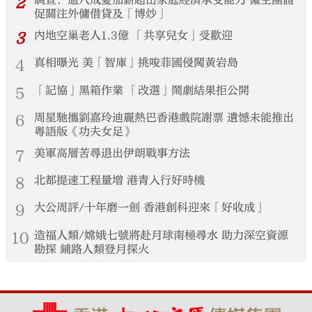
2
調查：逾八成憂加薪超出家庭經濟承受能力 僱主團體
促關注外傭借貸及「博炒」
3
內地空巢老人1.3億 「共享兒女」受歡迎
4
真相曝光 美「智庫」挑唆菲國侵闖黃岩島
5
「記協」黑箱作業 「改選」鬧劇結果拒公開
6
周星馳攜劉嘉玲迪麗熱巴香港戲院謝票 遺憾未能推出
粵語版《功夫女足》
7
美軍高層苦尋退出伊朗戰事方法
8
北都提速工程量增 港青入行好時機
9
大公周評/十年磨一劍 香港創科迎來「好收成」
10
造福人類/嫦娥七號將赴月球南極尋水 助力深空資源
勘探 鋪路人類登月探火