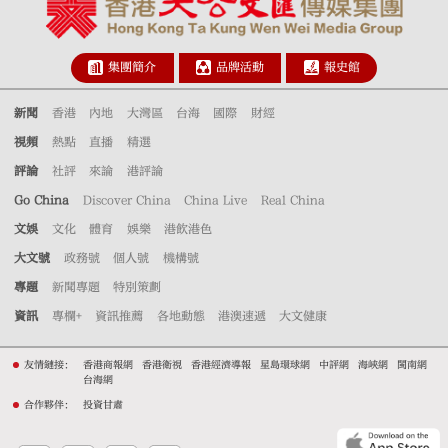
集團簡介
品牌活動
報史館
新聞
香港
內地
大灣區
台海
國際
財經
視頻
熱點
直播
精選
評論
社評
來論
港評論
Go China
Discover China
China Live
Real China
文娛
文化
體育
娛樂
港飲港色
大文號
政務號
個人號
機構號
專題
新聞專題
特別策劃
資訊
專欄+
資訊推薦
各地動態
港澳速遞
大文健康
友情鏈接：
香港商報網
香港衛視
香港經濟導報
星島環球網
中評網
海峽網
閩南網
台海網
合作夥伴：
投資甘肅