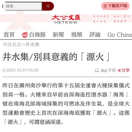
下載客戶端
首頁
白海豚
新聞
視頻
評論
Go Chin
今日大公
井水集
>>
井水集/別具意義的「源火」
2025.10.10
04:26
字號
分享
昨日在廣州南沙舉行的第十五屆全運會火種採集儀式
別具一格。火種來自早前由深海遙控潛水器「海馬」
號在南海北部海域採集的可燃冰及伴生氣，是全球大
型運動會歷史上首次在深海海底獲取「源火」。這簇
「源火」，可謂意涵深遠。