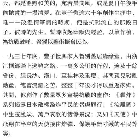
天，都是溫煦和美的，宛若晨間風，或是夏日午後手
倦拋書的一場清夢。在豐子愷逾六十年創作生涯中，
唯一一改溫情筆調的時期，便是抗戰流亡的那段日
子。彼時的先生，暫時收起幽默與輕盈，以筆作槍，
為抗戰鼓呼，希冀以藝術振奮民心。
一九三七年底，豐子愷與家人暫別舊居緣緣堂，由浙
江桐鄉踏上逃難之路。一萬多公里的行程，遍及十餘
省份，經長沙、漢口，至桂林及重慶，其間親見戰亂
動盪，飽嘗流離之苦，整整十年後才得以重返家鄉。
其間，他創作了數量眾多宣揚抗戰的畫作：《轟炸》
系列揭露日本敵機濫炸平民的暴虐罪行；《流離圖》
中生靈塗炭、萬戶哀歌的悽慘景況；又如《天使》中
飛翔在半空的天使接住炸彈、保護手無寸鐵的平民等
等。