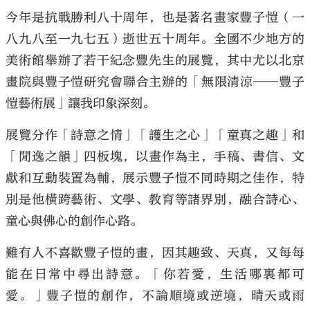
今年是抗戰勝利八十周年，也是著名畫家豐子愷（一
八九八至一九七五）逝世五十周年。全國不少地方的
美術館舉辦了若干紀念豐先生的展覽，其中尤以北京
畫院與豐子愷研究會聯合主辦的「無限清涼──豐子
愷藝術展」讓我印象深刻。
展覽分作「詩意之情」「護生之心」「童真之趣」和
「閒逸之韻」四板塊，以畫作為主，手稿、書信、文
獻和互動裝置為輔，展示豐子愷不同時期之佳作，特
別是他橫跨藝術、文學、教育等諸界別，融合詩心、
童心與佛心的創作心路。
難有人不喜歡豐子愷的畫，因其趣致、天真，又每每
能在日常中尋出詩意。「你若愛，生活哪裏都可
愛。」豐子愷的創作，不論順境或逆境，晴天或雨