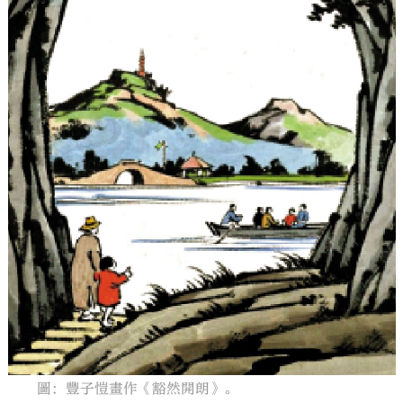
大公文匯
圖：豐子愷畫作《豁然開朗》。