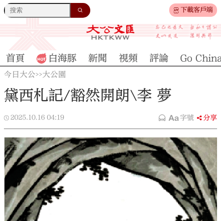
下載客戶端
首頁
白海豚
新聞
視頻
評論
Go Chin
今日大公
大公園
>>
黛西札記/豁然開朗\李 夢
2025.10.16
04:19
字號
分享