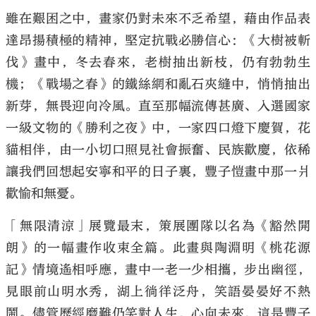
雖在艱困之中，畫家仍對未來不乏希望，藉由作品表
達昂揚積極的精神，堅定抗戰必勝信心：《大樹被斬
伐》畫中，冬去春來，老樹抽出新枝，仍有勃勃生
機；《戰場之春》的鐵絲網和亂石夾縫中，悄悄抽出
新芽，無畏迎向冷風。直至那幅流傳甚廣、入選國家
一級文物的《勝利之夜》中，一家四口燈下慶賀，花
貓相伴，由一小切口照見社會振奮、民族歡慶，依稀
讓我們回想起安寧和平的日子裏，豐子愷畫中那一爿
歡愉和無憂。
「無限清涼」展覽最末，策展團隊以名為《豁然開
朗》的一幅畫作收束全篇。此畫與陶淵明《桃花源
記》情境遙相呼應，畫中一老一少相攜，步出幽徑，
見眼前山明水秀，湖上徜徉泛舟，笑語晏晏好不熱
鬧。儘管歷經磨難仍笑對人生，心向未來，這是豐子