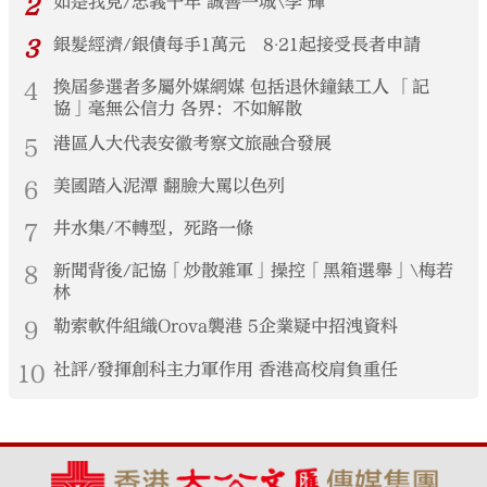
2
如是我見/忠義千年 誠善一城\李 輝
3
銀髮經濟/銀債每手1萬元 8‧21起接受長者申請
4
換屆參選者多屬外媒網媒 包括退休鐘錶工人 「記
協」毫無公信力 各界：不如解散
5
港區人大代表安徽考察文旅融合發展
6
美國踏入泥潭 翻臉大罵以色列
7
井水集/不轉型，死路一條
8
新聞背後/記協「炒散雜軍」操控「黑箱選舉」\梅若
林
9
勒索軟件組織Orova襲港 5企業疑中招洩資料
10
社評/發揮創科主力軍作用 香港高校肩負重任