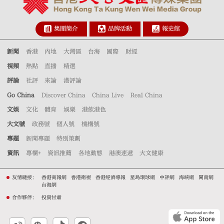
集團簡介
品牌活動
報史館
新聞
香港
內地
大灣區
台海
國際
財經
視頻
熱點
直播
精選
評論
社評
來論
港評論
Go China
Discover China
China Live
Real China
文娛
文化
體育
娛樂
港飲港色
大文號
政務號
個人號
機構號
專題
新聞專題
特別策劃
資訊
專欄+
資訊推薦
各地動態
港澳速遞
大文健康
友情鏈接：
香港商報網
香港衛視
香港經濟導報
星島環球網
中評網
海峽網
閩南網
台海網
合作夥伴：
投資甘肅