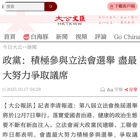
下載客戶端
首頁
白海豚
新聞
視頻
評論
Go Chin
今日大公
港聞
>>
政黨：積極參與立法會選舉 盡最
大努力爭取議席
2025.10.17
04:28
字號
分享
【大公報訊】記者李清報道：第八屆立法會換屆選舉
將於12月7日舉行。落實愛國者治港，健康的政治生態
要不斷有新血注入。立法會兩大政黨民建聯、工聯會
昨日都表明，會盡最大努力積極參與選舉，爭取議