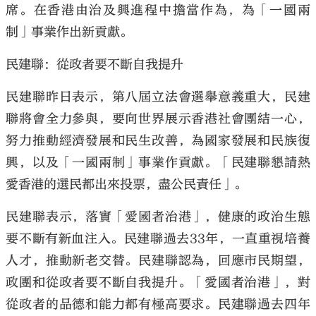
席。在香港由治及興進程中擔當作為，為「一國兩
制」事業作出新貢獻。
民建聯：從政者要不斷自我提升
大公文匯
民建聯昨日表示，第八屆立法會選舉意義重大，民建
聯將會全力參與，要向世界展示香港社會團結一心，
努力推動經濟發展和民生改善，為國家發展和民族復
興，以及「一國兩制」事業作貢獻。「民建聯懇請熱
愛香港的選民都出來投票，盡公民責任」。
民建聯表示，落實「愛國者治港」，健康的政治生態
要不斷有新血注入。民建聯過去33年，一直重視培養
人才，推動新老交替。民建聯認為，回應市民期望，
政團和從政者要不斷自我提升。「愛國者治港」，對
從政者的品德和能力都有極高要求。民建聯過去四年