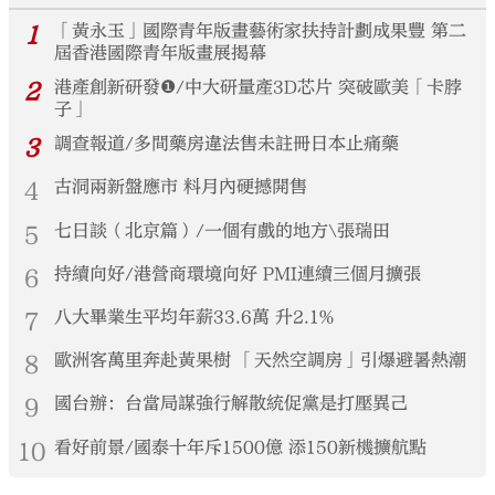
1
「黃永玉」國際青年版畫藝術家扶持計劃成果豐 第二
屆香港國際青年版畫展揭幕
2
港產創新研發❶/中大研量產3D芯片 突破歐美「卡脖
子」
3
調查報道/多間藥房違法售未註冊日本止痛藥
4
古洞兩新盤應市 料月內硬撼開售
5
七日談（北京篇）/一個有戲的地方\張瑞田
6
持續向好/港營商環境向好 PMI連續三個月擴張
7
八大畢業生平均年薪33.6萬 升2.1%
8
歐洲客萬里奔赴黃果樹 「天然空調房」引爆避暑熱潮
9
國台辦：台當局謀強行解散統促黨是打壓異己
10
看好前景/國泰十年斥1500億 添150新機擴航點