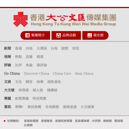
集團簡介
品牌活動
報史館
新聞
香港
內地
大灣區
台海
國際
財經
視頻
熱點
直播
精選
評論
社評
來論
港評論
Go China
Discover China
China Live
Real China
文娛
文化
體育
娛樂
港飲港色
大文號
政務號
個人號
機構號
專題
新聞專題
特別策劃
資訊
專欄+
資訊推薦
各地動態
港澳速遞
大文健康
友情鏈接：
香港商報網
香港衛視
香港經濟導報
星島環球網
中評網
海峽網
閩南網
台海網