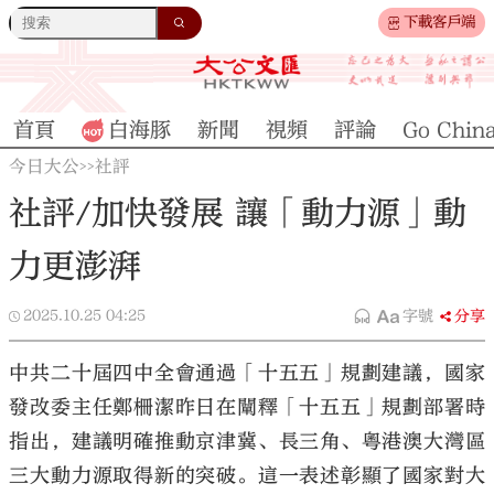
下載客戶端
首頁
白海豚
新聞
視頻
評論
Go Chin
今日大公
社評
>>
社評/加快發展 讓「動力源」動
力更澎湃
2025.10.25
04:25
字號
分享
中共二十屆四中全會通過「十五五」規劃建議，國家
發改委主任鄭柵潔昨日在闡釋「十五五」規劃部署時
指出，建議明確推動京津冀、長三角、粵港澳大灣區
三大動力源取得新的突破。這一表述彰顯了國家對大