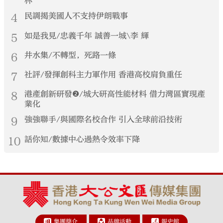
林
4
民調揭美國人不支持伊朗戰事
5
如是我見/忠義千年 誠善一城\李 輝
6
井水集/不轉型，死路一條
7
社評/發揮創科主力軍作用 香港高校肩負重任
8
港產創新研發❷/城大研高性能材料 借力灣區實現產
業化
9
強強聯手/與國際名校合作 引入全球前沿技術
10
話你知/數據中心過熱令效率下降
集團簡介
品牌活動
報史館