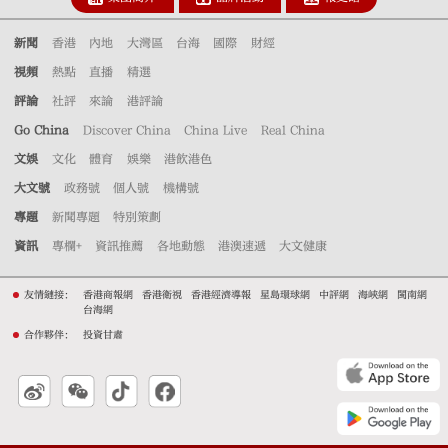
新聞
香港
內地
大灣區
台海
國際
財經
視頻
熱點
直播
精選
評論
社評
來論
港評論
Go China
Discover China
China Live
Real China
文娛
文化
體育
娛樂
港飲港色
大文號
政務號
個人號
機構號
專題
新聞專題
特別策劃
資訊
專欄+
資訊推薦
各地動態
港澳速遞
大文健康
友情鏈接：
香港商報網
香港衛視
香港經濟導報
星島環球網
中評網
海峽網
閩南網
台海網
合作夥伴：
投資甘肅