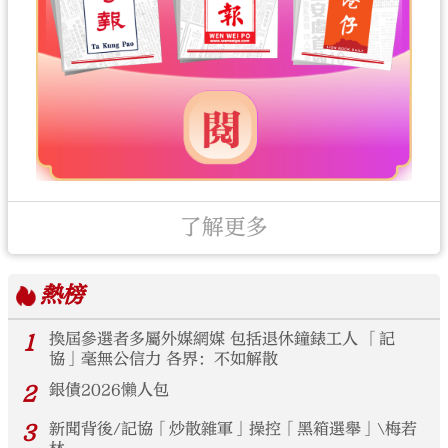
了解更多
熱榜
1
換屆參選者多屬外媒網媒 包括退休鐘錶工人 「記
協」毫無公信力 各界：不如解散
2
銀債2026懶人包
3
新聞背後/記協「炒散雜軍」操控「黑箱選舉」\梅若