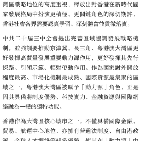
灣區戰略地位的高度重視，釋放出對香港在新時代國
家發展格局中扮演更積極、更關鍵角色的深切期許，
香港社會各界需要認真學習、深刻體會並貫徹落實。
中共二十屆三中全會提出完善區域協調發展戰略機
大公文匯
制，並強調要推動京津冀、長三角、粵港澳大灣區更
好發揮高質量發展重要動力源作用，更好發揮其先行
探路、引領示範、輻射帶動作用。作為國家對外開放
程度最高、市場化機制最成熟、國際資源最集聚的區
域之一，粵港澳大灣區被賦予「動力源」角色，正是
因其具備將制度優勢、科技實力、金融資源與國際網
絡融為一體的獨特功能。
香港作為大灣區核心城市之一，不僅具備國際金融、
貿易、航運中心地位，亦擁有普通法制度、自由港政
策、全球人才網絡等諸多優勢，使其在「動力源」中