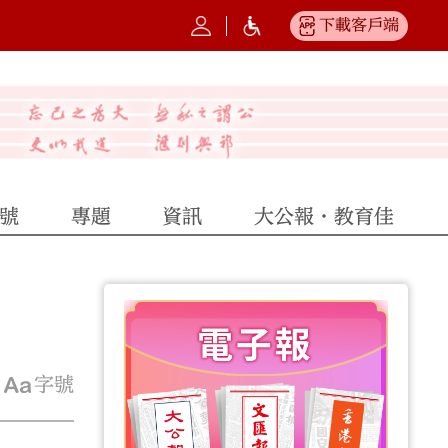
下載客戶端
號
專題
資訊
大公報·教育佳
字號