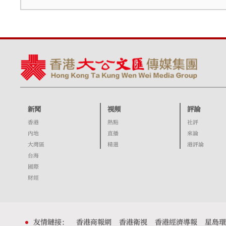
新聞
視頻
評論
香港
熱點
社評
內地
直播
來論
大灣區
精選
港評論
台海
國際
財經
友情鏈接：
香港商報網
香港衛視
香港經濟導報
星島環