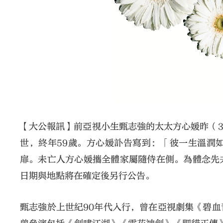
【大公報訊】前亞視小生甄志強的太太方心媛昨（3
世，終年59歲。方心媛訃告寫到：「彼一生溫潤
扉。未亡人方心媛攜全體家屬隨侍在側。為體念先
日期與地點將在確定後另行公告。
甄志強於上世紀90年代入行，曾在亞視劇集《碧