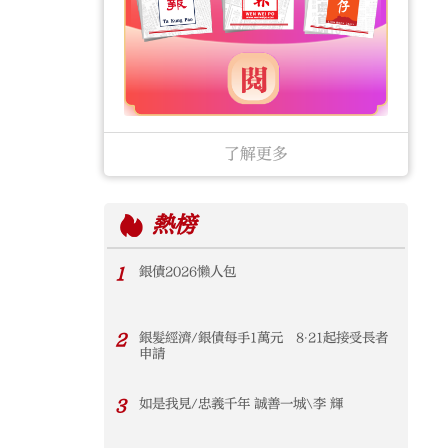
了解更多
熱榜
1
銀債2026懶人包
2
銀髮經濟/銀債每手1萬元 8‧21起接受長者
申請
3
如是我見/忠義千年 誠善一城\李 輝