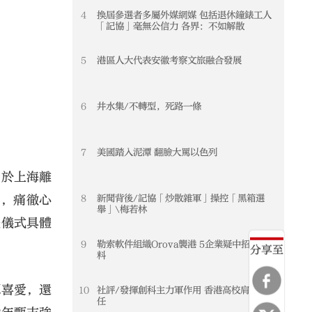
4
換屆參選者多屬外媒網媒 包括退休鐘錶工人
「記協」毫無公信力 各界：不如解散
5
港區人大代表安徽考察文旅融合發展
6
井水集/不轉型，死路一條
7
美國踏入泥潭 翻臉大罵以色列
日於上海離
8
新聞背後/記協「炒散雜軍」操控「黑箱選
河，痛徹心
舉」\梅若林
禮儀式具體
9
勒索軟件組織Orova襲港 5企業疑中招洩資
分享至
料
眾喜愛，還
10
社評/發揮創科主力軍作用 香港高校肩負重
任