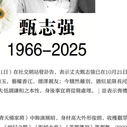
1日）在社交網站發訃告，表示丈夫甄志強已在10月21
如玉，藝耀香江，德澤親友；今驟然離別，猶似星隕長
夫低調謙和之本性，身後事宜將從簡處理。」並表示喪
血青天楊家將》中飾演展昭，身材高大外形俊朗，收穫觀