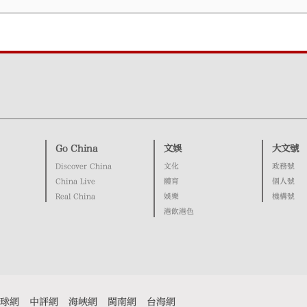
Go China
文娛
大文號
Discover China
文化
政務號
China Live
體育
個人號
Real China
娛樂
機構號
港飲港色
球網
中評網
海峽網
閩南網
台海網