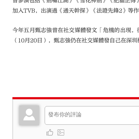
曾參演包括《劍嘯江湖》《雪花神劍》《肥貓正傳》
加入TVB，出演過《通天幹探》《法證先鋒2》等
今年五月甄志強曾在社交媒體發文「危機的出現，
（10月20日），甄志強仍在社交媒體發自己在深