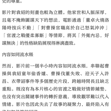
史的尊重。
影片對袁紹的刻畫也較為立體。他家世和人脈深厚，
且毫不掩飾圖謀天下的想法，電影通過「董卓火燒洛
陽時按兵不動」「對曹操官職高於自己怒氣沖沖」
「官渡之戰優柔寡斷」等情節，將其「外寬內忌，好
謀無決」的性格缺陷展現得淋漓盡致。
內容如同流水賬
然而，影片前一個半小時內容如同流水賬，串聯起曹
操與袁紹童年偷香爐、曹操伐董失敗、迎天子入許
昌、衣帶詔事件等多個歷史片段，跨越時間長且缺乏
重點。既沒有為本片核心的官渡之戰做好情節鋪墊，
也沒有突出關鍵事件的轉折意義，導致觀眾難以代入
情緒。影片也因此失去了故事的凝聚力，最終陷入有