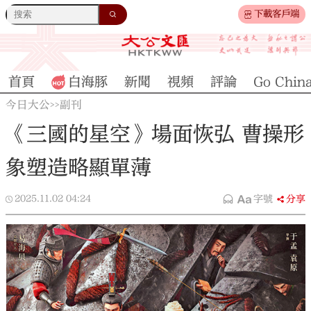
下載客戶端
首頁
白海豚
新聞
視頻
評論
Go Chin
今日大公
副刊
>>
《三國的星空》場面恢弘 曹操形
象塑造略顯單薄
2025.11.02
04:24
字號
分享