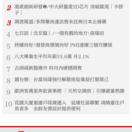
2
港產創新研發❶/中大研量產3D芯片 突破歐美「卡脖
子」
3
調查報道/多間藥房違法售未註冊日本止痛藥
4
七日談（北京篇）/一個有戲的地方\張瑞田
5
持續向好/港營商環境向好 PMI連續三個月擴張
6
八大畢業生平均年薪33.6萬 升2.1%
7
古洞兩新盤應市 料月內硬撼開售
8
國台辦：台當局謀強行解散統促黨是打壓異己
9
歐洲客萬里奔赴黃果樹 「天然空調房」引爆避暑熱潮
10
花園大廈重建戶陸續遷入 延續社區聯繫 鴻鵠臺住戶
長者多 全齡友善設計提供便利