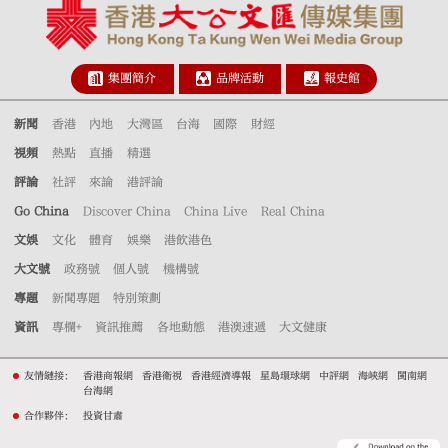
集團簡介
品牌活動
報史館
新聞
香港
內地
大灣區
台海
國際
財經
視頻
熱點
直播
精選
評論
社評
來論
港評論
Go China
Discover China
China Live
Real China
文娛
文化
體育
娛樂
港飲港色
大文號
政務號
個人號
機構號
專題
新聞專題
特別策劃
資訊
專欄+
資訊推薦
各地動態
港澳速遞
大文健康
友情鏈接：
香港商報網
香港衛視
香港經濟導報
星島環球網
中評網
海峽網
閩南網
台海網
合作夥伴：
投資甘肅