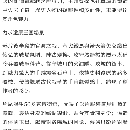
影的劇情邏輯缺乏說服力，主角曹操也在單薄的塑造
中失去了這一歷史人物的複雜性和多面性，未能傳達
其角色魅力。
力求還原三國場景
影片後半段的官渡之戰，金戈鐵馬與漫天箭矢交織出
恢弘的戰場氛圍，陣法變換、攻守城器械的展示堪稱
冷兵器戰爭科普。從守城用的火油罐、攻城的衝車，
到威力驚人的「霹靂發石車」，依據史料復原的諸多
器械，帶給觀眾古代戰爭的「直觀質感」，體現了創
作者的匠心。
片尾鳴謝50多家博物館，反映了影片服裝道具細節的
嚴謹。袁紹身着的絲綢錦緞，貼合其貴族身份；偽造
的傳國玉璽、獻帝對洛陽城的回憶，傳遞出影片對歷