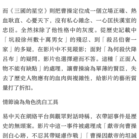
而《三國的星空》則把曹操定位成一個立場正確、熱
血耿直、心憂天下，沒有私心雜念、一心匡扶漢室的
忠臣。全然抹除了他性格中的灰度。從歷史記載中
「坑殺徐州數十萬男女」的殘忍、到「殺呂伯奢一
家」的多疑，在影片中不見蹤影；面對「為何殺伏降
呂布」的疑問，影片也選擇避而不答。這種「正面人
物不能有缺點」的處理，讓曹操淪為單薄的賢臣，失
去了歷史人物應有的血肉與複雜性，給影片的藝術質
量打了折扣。
情節淪為角色洗白工具
易中天在網絡平台與觀眾對話時稱，衣帶詔事件是歷
史的無頭案。影片中這一事件被處理成「獻帝向曹操
剖白心跡，不忍其帶疑慮作戰」「曹操因獻帝的坦誠