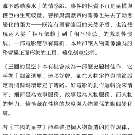
流下感動淚水」的情感戲。事件的性質不再是皇權與
權臣的生死較量，曹操與漢獻帝的關係也失去了動態
變化的張力──既沒有弱君強臣的天然矛盾，也沒體
現兩人從「相互依賴」到「相互猜忌」的戲劇性發
展。一部電影應該有轉折，本片卻讓人物關係淪為服
務曹操正面形象的工具，難免刻意空洞。
《三國的星空》本有機會成為一部歷史題材佳作，它
手握「細節還原」這張好牌，卻在人物定位與情節設
定兩個關鍵環節走了彎路。好電影的創作邏輯從來清
晰：細節是為故事服務，故事是為人物服務，而人物
的魅力，恰恰藏在性格的灰度與人物關係的動態變化
裏。
若《三國的星空》能準確把握人物塑造的創作規律，