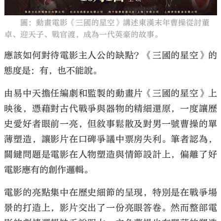
圖：動畫電影《三國的星空》講述東漢末年曹操從討董
卓、迎天子、戰官渡，成為一代英豪的故事。
應該如何對待電影主人公的缺點？《三國的星空》的
態度是：有，也不能說。
由易中天擔任編劇和監製的動畫片《三國的星空》上
映後，憑藉對古代戰爭與器物的精細還原，一度讓歷
史愛好者眼前一亮，但敘事鬆散及對男一號曹操的單
薄塑造，讓影片在口碑爭議中票房失利。筆者認為，
關鍵問題是電影在人物塑造與情節設計上，偏離了好
電影應有的創作邏輯。
電影的亮點集中在歷史細節的呈現，特別是在戰爭場
景的打造上，影片交出了一份亮眼答卷。然而整部電