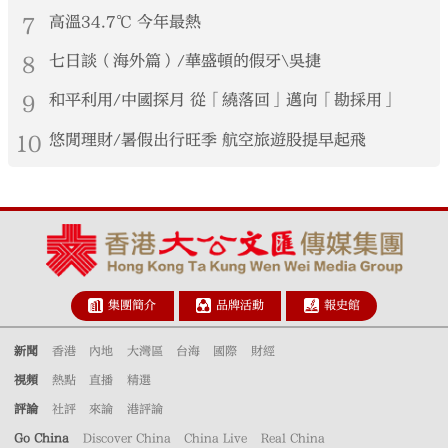
7
高溫34.7℃ 今年最熱
8
七日談（海外篇）/華盛頓的假牙\吳捷
9
和平利用/中國探月 從「繞落回」邁向「勘採用」
10
悠閒理財/暑假出行旺季 航空旅遊股提早起飛
集團簡介
品牌活動
報史館
新聞
香港
內地
大灣區
台海
國際
財經
視頻
熱點
直播
精選
評論
社評
來論
港評論
Go China
Discover China
China Live
Real China