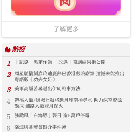
了解更多
熱榜
1
「記協」黑箱作業 「改選」鬧劇結果拒公開
2
周星馳攜劉嘉玲迪麗熱巴香港戲院謝票 遺憾未能推出
粵語版《功夫女足》
3
美軍高層苦尋退出伊朗戰事方法
4
造福人類/嫦娥七號將赴月球南極尋水 助力深空資源
勘探 鋪路人類登月探火
5
強颱風「白海豚」襲日 逾5萬戶停電
6
洛迪與各球會斟介事件簿