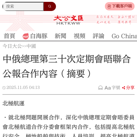
下載客戶端
首頁
白海豚
新聞
視頻
評論
Go Chin
今日大公
中國
>>
中俄總理第三十次定期會晤聯合
公報合作內容（摘要）
2025.11.05
04:13
字號
分享
北極航運
•就北極問題開展合作，深化中俄總理定期會晤委員
會北極航道合作分委會框架內合作，包括提高北極航
行安全、極地船舶與技術、人員培訓、提高北極航道