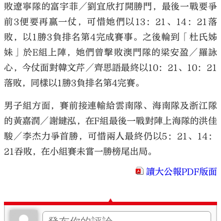
敗遼寧隊的富宇菲／劉宜欣打開勝門，最後一戰要爭
前3便要再贏一仗，可惜她們以13：21、14：21落
敗，以1勝3負排名第4完成賽事。之後輪到「杜氏姊
妹」於E組上陣，她們曾擊敗澳門隊的梁安盈／羅詠
心，今仗面對韓文芹／齊思語最終以10：21、10：21
落敗，同樣以1勝3負排名第4完賽。
男子組方面，賽前接連輸給雲南隊、海南隊及浙江隊
的黃嘉潤／謝鍵泓，在F組最後一戰對陣上海隊的洪佳
駿／李杰力爭首勝，可惜兩人最終仍以5：21、14：
21吞敗，在小組賽未嘗一勝榜尾出局。
讀大公報PDF版面