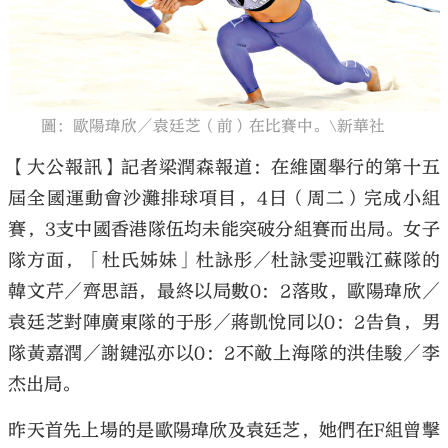
圖：歐陽瑋欣／袁廷芝（前）在比賽中。\新華社
大公文匯
【大公報訊】記者梁潤森報道：在維園舉行的第十五
屆全國運動會沙灘排球項目，4日（周二）完成小組
賽，3支中國香港隊伍均未能突破分組賽而出局。女子
隊方面，「杜氏姊妹」杜詠彤／杜詠雯迎戰江蘇隊的
韓文芹／齊思語，最終以局數0：2落敗，歐陽瑋欣／
袁廷芝對陣廣東隊的于彤／蔣凱悅同以0：2告負，男
隊黃嘉潤／謝鍵泓亦以0：2不敵上海隊的洪佳駿／李
杰出局。
昨天首先上場的是歐陽瑋欣及袁廷芝，她們在F組曾擊