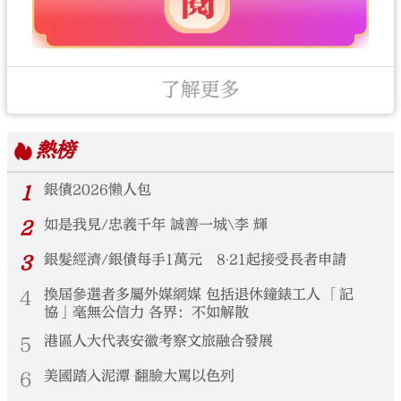
了解更多
熱榜
1
銀債2026懶人包
2
如是我見/忠義千年 誠善一城\李 輝
3
銀髮經濟/銀債每手1萬元 8‧21起接受長者申請
4
換屆參選者多屬外媒網媒 包括退休鐘錶工人 「記
協」毫無公信力 各界：不如解散
5
港區人大代表安徽考察文旅融合發展
6
美國踏入泥潭 翻臉大罵以色列