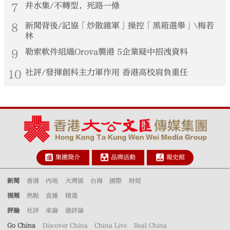
7
井水集/不轉型，死路一條
8
新聞背後/記協「炒散雜軍」操控「黑箱選舉」\梅若
林
9
勒索軟件組織Orova襲港 5企業疑中招洩資料
10
社評/發揮創科主力軍作用 香港高校肩負重任
集團簡介
品牌活動
報史館
新聞
香港
內地
大灣區
台海
國際
財經
視頻
熱點
直播
精選
評論
社評
來論
港評論
Go China
Discover China
China Live
Real China