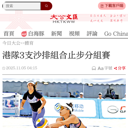
下載客戶端
首頁
白海豚
新聞
視頻
評論
Go Chin
今日大公
體育
>>
港隊3支沙排組合止步分組賽
2025.11.05
04:15
字號
分享