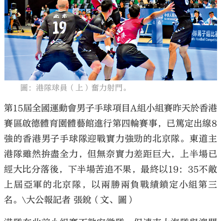
大公文匯
圖：港隊球員（上）奮力射門。
第15屆全國運動會男子手球項目A組小組賽昨天於香港
賽區啟德體育園體藝館進行第四輪賽事，已篤定出線8
強的香港男子手球隊迎戰實力強勁的北京隊。東道主
港隊雖然拚盡全力，但無奈實力差距巨大，上半場已
經大比分落後，下半場苦追不果，最終以19：35不敵
上屆亞軍的北京隊，以兩勝兩負戰績鎖定小組第三
名。\大公報記者 張銳（文、圖）