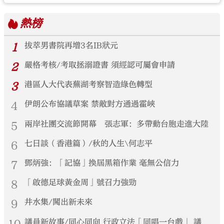
熱榜
1
拔萃男書院再增3名IB狀元
2
嚴格考核/考取拯溺證書 須經認可屬會申請
3
港區人大代表蕪湖考察智造綠色轉型
4
伊朗公布協議草案 禁敵對方通過霍峽
5
兩岸社團交流節開幕 張志軍：多帶動台胞走進大陸
6
七日談（香港篇）/秋的人生\何志平
7
鄧炳強：「記協」換屆黑箱作業 毫無公信力
8
「啟德足球黃金周」號召力強勁
9
井水集/闖出新未來
10
議員新故事/同心同向 行政立法「同唱一台戲」 議