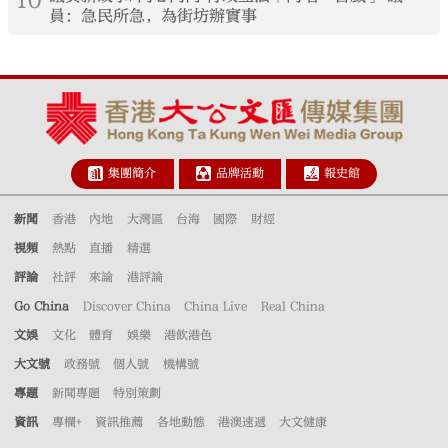
員：急民所急，為街坊辦實事
集團簡介
品牌活動
報史館
新聞
香港
內地
大灣區
台海
國際
財經
視頻
熱點
直播
精選
評論
社評
來論
港評論
Go China
Discover China
China Live
Real China
文娛
文化
體育
娛樂
港飲港色
大文號
政務號
個人號
機構號
專題
新聞專題
特別策劃
資訊
專欄+
資訊推薦
各地動態
港澳速遞
大文健康