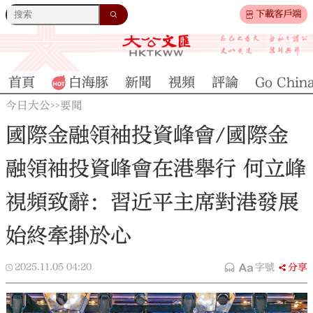
下載客戶端
首頁
白海豚
新聞
視頻
評論
Go Chin
今日大公
要聞
>>
國際金融領袖投資峰會/國際金
融領袖投資峰會在港舉行 何立峰
視頻致辭：習近平主席對港發展
始終牽掛於心
2025.11.05
04:20
字號
分享