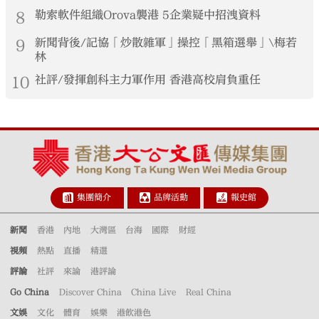
8
勒索軟件組織Orova襲港 5企業疑中招洩資料
9
新聞背後/記協「炒散雜軍」操控「黑箱選舉」\梅若
林
10
社評/發揮創科主力軍作用 香港高校肩負重任
集團簡介
品牌活動
報史館
新聞
香港
內地
大灣區
台海
國際
財經
視頻
熱點
直播
精選
評論
社評
來論
港評論
Go China
Discover China
China Live
Real China
文娛
文化
體育
娛樂
港飲港色