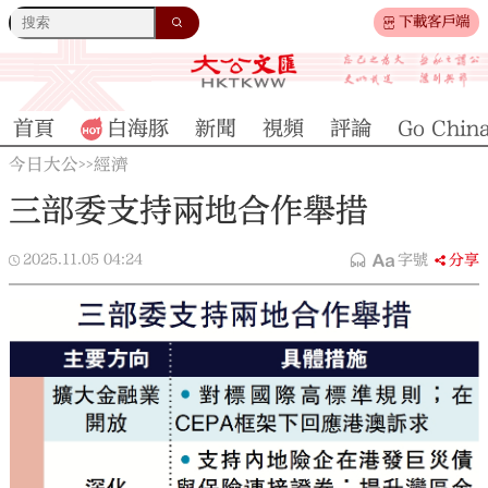
下載客戶端
首頁
白海豚
新聞
視頻
評論
Go Chin
今日大公
經濟
>>
三部委支持兩地合作舉措
2025.11.05
04:24
字號
分享