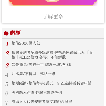
了解更多
熱榜
1
銀債2026懶人包
2
換屆參選者多屬外媒網媒 包括退休鐘錶工人 「記
協」毫無公信力 各界：不如解散
3
如是我見/忠義千年 誠善一城\李 輝
4
井水集/不轉型，死路一條
5
銀髮經濟/銀債每手1萬元 8‧21起接受長者申請
6
美國踏入泥潭 翻臉大罵以色列
7
港區人大代表安徽考察文旅融合發展